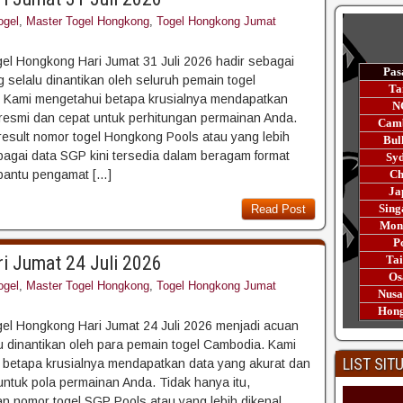
ogel
,
Master Togel Hongkong
,
Togel Hongkong Jumat
el Hongkong Hari Jumat 31 Juli 2026 hadir sebagai
 selalu dinantikan oleh seluruh pemain togel
. Kami mengetahui betapa krusialnya mendapatkan
resmi dan cepat untuk perhitungan permainan Anda.
, result nomor togel Hongkong Pools atau yang lebih
bagai data SGP kini tersedia dalam beragam format
antu pengamat […]
Read Post
i Jumat 24 Juli 2026
ogel
,
Master Togel Hongkong
,
Togel Hongkong Jumat
el Hongkong Hari Jumat 24 Juli 2026 menjadi acuan
u dinantikan oleh para pemain togel Cambodia. Kami
LIST SIT
betapa krusialnya mendapatkan data yang akurat dan
untuk pola permainan Anda. Tidak hanya itu,
n nomor togel SGP Pools atau yang lebih dikenal