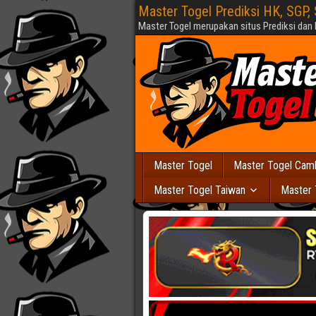
Master Togel Prediksi HK, SGP, 
Master Togel merupakan situs Prediksi dan 
Master Togel
Master Togel Cam
Master Togel Taiwan
Master 