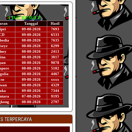
US TERPERCAYA