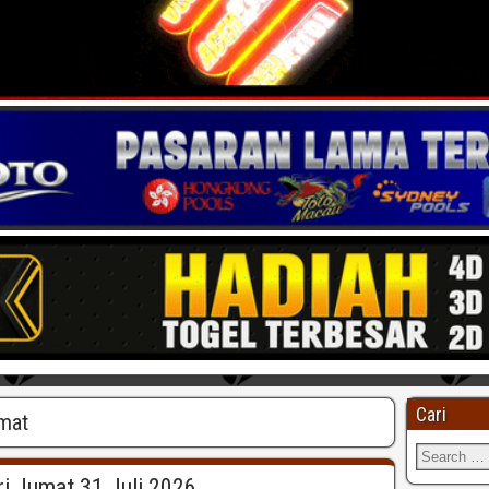
Cari
mat
i Jumat 31 Juli 2026