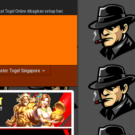
 Togel Online dibagikan setiap hari.
ster Togel Singapore