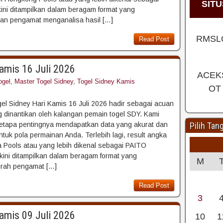
SITU
ini ditampilkan dalam beragam format yang
n pengamat menganalisa hasil […]
RMSL
Read Post
amis 16 Juli 2026
ACEK
ogel
,
Master Togel Sidney
,
Togel Sidney Kamis
OT
el Sidney Hari Kamis 16 Juli 2026 hadir sebagai acuan
g dinantikan oleh kalangan pemain togel SDY. Kami
etapa pentingnya mendapatkan data yang akurat dan
Pilih Tan
untuk pola permainan Anda. Terlebih lagi, result angka
a Pools atau yang lebih dikenal sebagai PAITO
ini ditampilkan dalam beragam format yang
M
ah pengamat […]
Read Post
3
amis 09 Juli 2026
10
1