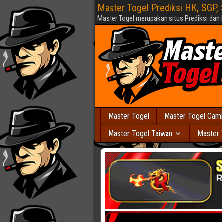
Master Togel Prediksi HK, SGP, 
Master Togel merupakan situs Prediksi dan 
Master Togel
Master Togel Cam
Master Togel Taiwan
Master 