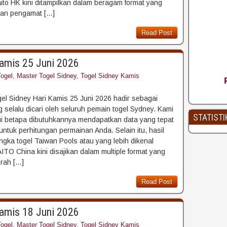
ito HK kini ditampilkan dalam beragam format yang
an pengamat […]
Read Post
Kamis 25 Juni 2026
ogel
,
Master Togel Sidney
,
Togel Sidney Kamis
el Sidney Hari Kamis 25 Juni 2026 hadir sebagai
 selalu dicari oleh seluruh pemain togel Sydney. Kami
STATISTI
i betapa dibutuhkannya mendapatkan data yang tepat
untuk perhitungan permainan Anda. Selain itu, hasil
ngka togel Taiwan Pools atau yang lebih dikenal
ITO China kini disajikan dalam multiple format yang
rah […]
Read Post
Kamis 18 Juni 2026
ogel
,
Master Togel Sidney
,
Togel Sidney Kamis