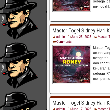
sebagai pa
memudahk
Master Togel Sidney Hari 
admin
June 25, 2026
Master T
Comments
Master Tog
acuan yang
mengetahu
dan cepat 
keluaran a
sebagai PA
mempermu
Master Togel Sidney Hari 
admin
June 17, 2026
Master T