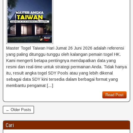
Master Togel Taiwan Hari Jumat 26 Juni 2026 adalah referensi
yang paling ditunggu-tunggu oleh kalangan pemain togel HK.
Kami mengerti betapa pentingnya mendapatkan data yang
resmi dan real-time untuk strategi permainan Anda. Tidak hanya
itu, result angka togel SDY Pools atau yang lebih dikenal
sebagai data SDY kini tersedia dalam berbagai format yang
membantu pengamat […]
Read Post
← Older Posts
Cari