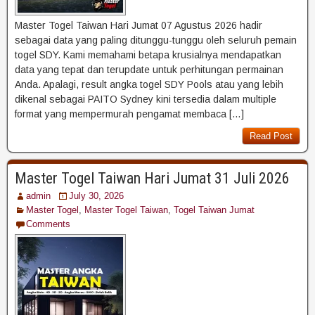
Master Togel Taiwan Hari Jumat 07 Agustus 2026 hadir
sebagai data yang paling ditunggu-tunggu oleh seluruh pemain
togel SDY. Kami memahami betapa krusialnya mendapatkan
data yang tepat dan terupdate untuk perhitungan permainan
Anda. Apalagi, result angka togel SDY Pools atau yang lebih
dikenal sebagai PAITO Sydney kini tersedia dalam multiple
format yang mempermurah pengamat membaca […]
Read Post
Master Togel Taiwan Hari Jumat 31 Juli 2026
admin
July 30, 2026
Master Togel
,
Master Togel Taiwan
,
Togel Taiwan Jumat
Comments