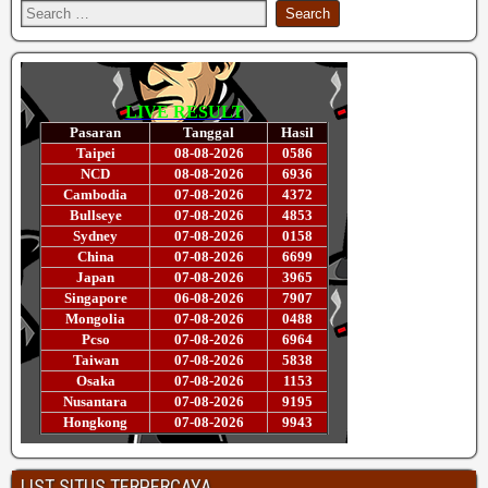
LIST SITUS TERPERCAYA