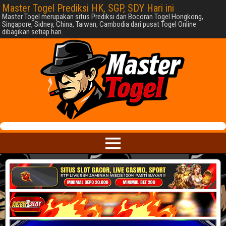
Master Togel Prediksi HK, SGP, SDY Hari ini
Master Togel merupakan situs Prediksi dan Bocoran Togel Hongkong,
Singapore, Sidney, China, Taiwan, Cambodia dari pusat Togel Online
dibagikan setiap hari.