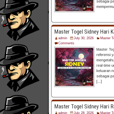
sebagai pa
mempermur
Master Togel Sidney Hari K
admin
July 30, 2026
Master T
Comments
Master Tog
referensi 
mengetahui
real-time 
keluaran n
sebagai pa
[…]
Master Togel Sidney Hari R
admin
July 28, 2026
Master T