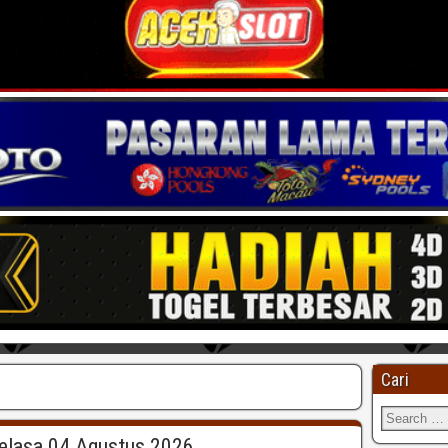
Cari
Selasa 04 Agustus 2026