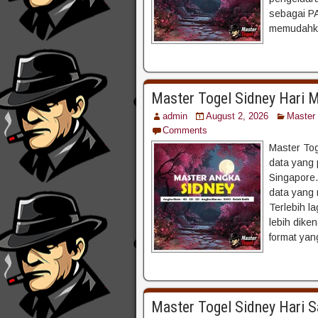
sebagai PA
memudahk
Master Togel Sidney Hari 
admin
August 2, 2026
Master 
Comments
Master To
data yang 
Singapore
data yang 
Terlebih l
lebih dike
format ya
Master Togel Sidney Hari 