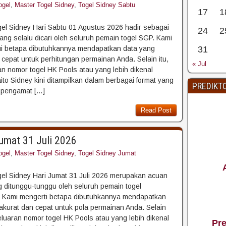
ogel
,
Master Togel Sidney
,
Togel Sidney Sabtu
17
1
el Sidney Hari Sabtu 01 Agustus 2026 hadir sebagai
24
2
yang selalu dicari oleh seluruh pemain togel SGP. Kami
i betapa dibutuhkannya mendapatkan data yang
31
 cepat untuk perhitungan permainan Anda. Selain itu,
« Jul
n nomor togel HK Pools atau yang lebih dikenal
ito Sidney kini ditampilkan dalam berbagai format yang
PREDIKT
pengamat […]
Read Post
umat 31 Juli 2026
ogel
,
Master Togel Sidney
,
Togel Sidney Jumat
el Sidney Hari Jumat 31 Juli 2026 merupakan acuan
g ditunggu-tunggu oleh seluruh pemain togel
 Kami mengerti betapa dibutuhkannya mendapatkan
akurat dan cepat untuk pola permainan Anda. Selain
 keluaran nomor togel HK Pools atau yang lebih dikenal
Pre