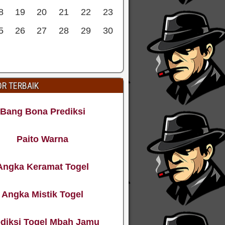
8
19
20
21
22
23
5
26
27
28
29
30
OR TERBAIK
Bang Bona Prediksi
Paito Warna
Angka Keramat Togel
Angka Mistik Togel
diksi Togel Mbah Jamu