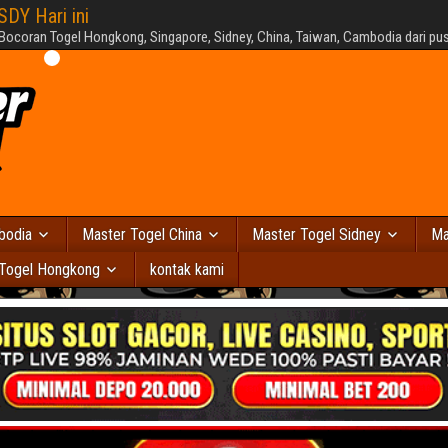
SDY Hari ini
Bocoran Togel Hongkong, Singapore, Sidney, China, Taiwan, Cambodia dari pusat
bodia
Master Togel China
Master Togel Sidney
Ma
Togel Hongkong
kontak kami