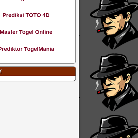
Prediksi TOTO 4D
Master Togel Online
Prediktor TogelMania
K