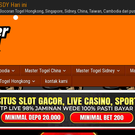
SDY Hari ini
Bocoran Togel Hongkong, Singapore, Sidney, China, Taiwan, Cambodia dari pusat
bodia
Master Togel China
Master Togel Sidney
Ma
Togel Hongkong
kontak kami