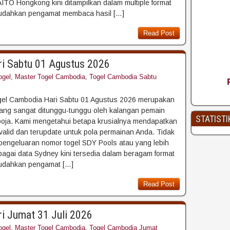
ITO Hongkong kini ditampilkan dalam multiple format
dahkan pengamat membaca hasil […]
Read Post
i Sabtu 01 Agustus 2026
ogel
,
Master Togel Cambodia
,
Togel Cambodia Sabtu
gel Cambodia Hari Sabtu 01 Agustus 2026 merupakan
yang sangat ditunggu-tunggu oleh kalangan pemain
STATISTI
oja. Kami mengetahui betapa krusialnya mendapatkan
valid dan terupdate untuk pola permainan Anda. Tidak
 pengeluaran nomor togel SDY Pools atau yang lebih
bagai data Sydney kini tersedia dalam beragam format
dahkan pengamat […]
Read Post
i Jumat 31 Juli 2026
ogel
,
Master Togel Cambodia
,
Togel Cambodia Jumat