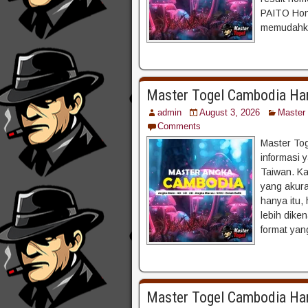
PAITO Hong
memudahka
Master Togel Cambodia Har
admin
August 3, 2026
Master 
Comments
Master To
informasi 
Taiwan. K
yang akura
hanya itu,
lebih dike
format ya
Master Togel Cambodia Har