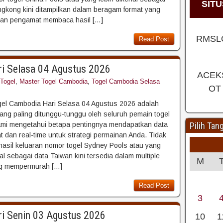
SITU
kong kini ditampilkan dalam beragam format yang
n pengamat membaca hasil […]
RMSL
Read Post
i Selasa 04 Agustus 2026
ACEK
Togel
,
Master Togel Cambodia
,
Togel Cambodia Selasa
OT
gel Cambodia Hari Selasa 04 Agustus 2026 adalah
yang paling ditunggu-tunggu oleh seluruh pemain togel
ami mengetahui betapa pentingnya mendapatkan data
Pilih Tan
t dan real-time untuk strategi permainan Anda. Tidak
 hasil keluaran nomor togel Sydney Pools atau yang
nal sebagai data Taiwan kini tersedia dalam multiple
M
ng mempermurah […]
Read Post
3
i Senin 03 Agustus 2026
10
1