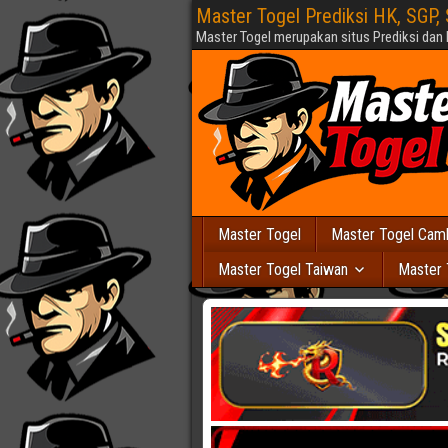
Master Togel Prediksi HK, SGP, 
Master Togel merupakan situs Prediksi dan 
Master Togel
Master Togel Cam
Master Togel Taiwan
Master 