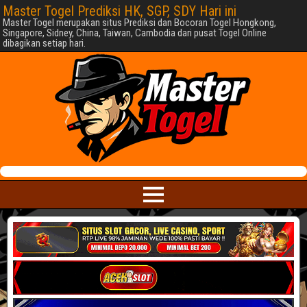
Master Togel Prediksi HK, SGP, SDY Hari ini
Master Togel merupakan situs Prediksi dan Bocoran Togel Hongkong,
Singapore, Sidney, China, Taiwan, Cambodia dari pusat Togel Online
dibagikan setiap hari.