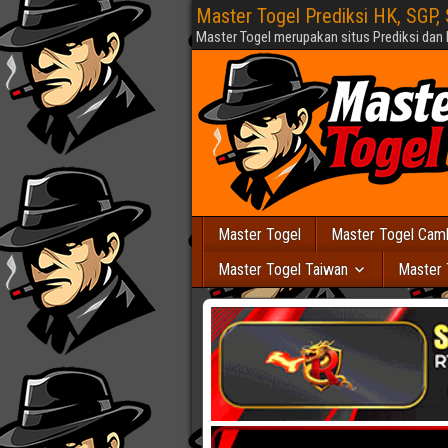
Master Togel Prediksi HK, SGP, 
Master Togel merupakan situs Prediksi dan 
Master Togel
Master Togel Cam
Master Togel Taiwan
Master 