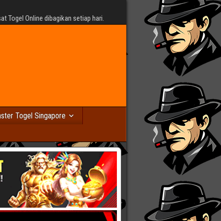
 Togel Online dibagikan setiap hari.
ster Togel Singapore