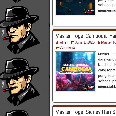
sebagai pa
mempermur
Master Togel Cambodia Har
admin
June 1, 2026
Master To
Comments
Master Tog
data yang 
Kamboja. K
yang tepat
pengeluara
sebagai pa
memudahka
Master Togel Sidney Hari S