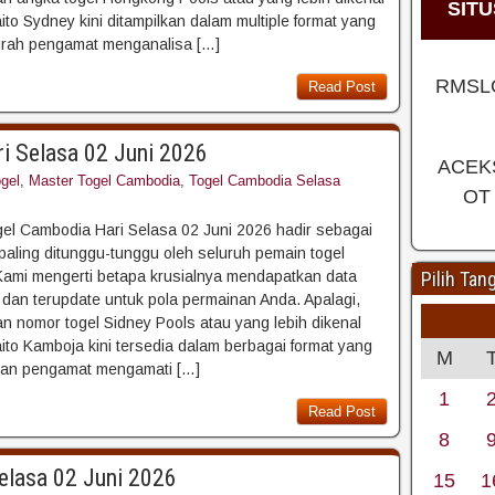
SITU
ito Sydney kini ditampilkan dalam multiple format yang
ah pengamat menganalisa […]
RMSL
Read Post
i Selasa 02 Juni 2026
ACEK
gel
,
Master Togel Cambodia
,
Togel Cambodia Selasa
OT
el Cambodia Hari Selasa 02 Juni 2026 hadir sebagai
paling ditunggu-tunggu oleh seluruh pemain togel
ami mengerti betapa krusialnya mendapatkan data
Pilih Tan
 dan terupdate untuk pola permainan Anda. Apalagi,
n nomor togel Sidney Pools atau yang lebih dikenal
ito Kamboja kini tersedia dalam berbagai format yang
M
n pengamat mengamati […]
1
Read Post
8
elasa 02 Juni 2026
15
1