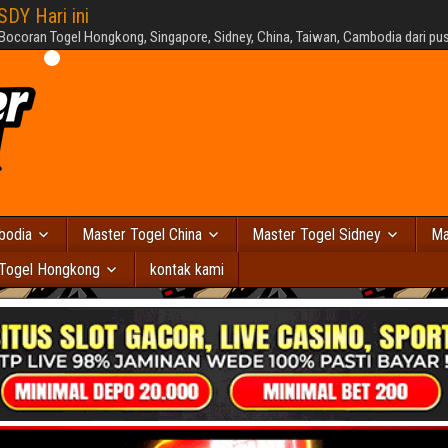
SDY Hari ini
Bocoran Togel Hongkong, Singapore, Sidney, China, Taiwan, Cambodia dari pusat
bodia
Master Togel China
Master Togel Sidney
Ma
Togel Hongkong
kontak kami