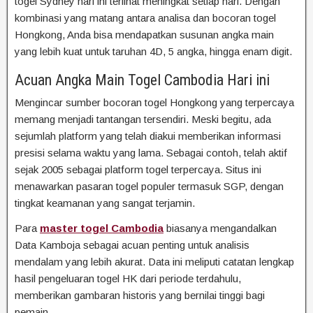
togel Sydney hari ini terlihat meningkat setiap hari. Dengan
kombinasi yang matang antara analisa dan bocoran togel
Hongkong, Anda bisa mendapatkan susunan angka main
yang lebih kuat untuk taruhan 4D, 5 angka, hingga enam digit.
Acuan Angka Main Togel Cambodia Hari ini
Mengincar sumber bocoran togel Hongkong yang terpercaya
memang menjadi tantangan tersendiri. Meski begitu, ada
sejumlah platform yang telah diakui memberikan informasi
presisi selama waktu yang lama. Sebagai contoh, telah aktif
sejak 2005 sebagai platform togel terpercaya. Situs ini
menawarkan pasaran togel populer termasuk SGP, dengan
tingkat keamanan yang sangat terjamin.
Para
master togel Cambodia
biasanya mengandalkan
Data Kamboja sebagai acuan penting untuk analisis
mendalam yang lebih akurat. Data ini meliputi catatan lengkap
hasil pengeluaran togel HK dari periode terdahulu,
memberikan gambaran historis yang bernilai tinggi bagi
pemain.