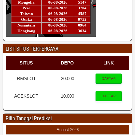
LIST SITUS TERPERCAYA
SITUS
DEPO
LINK
RMSLOT
20.000
DAFTAR
ACEKSLOT
10.000
DAFTAR
Pilih Tanggal Prediksi
August 2026