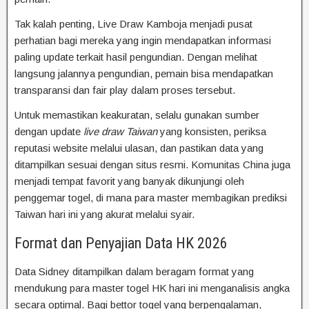
Tak kalah penting, Live Draw Kamboja menjadi pusat
perhatian bagi mereka yang ingin mendapatkan informasi
paling update terkait hasil pengundian. Dengan melihat
langsung jalannya pengundian, pemain bisa mendapatkan
transparansi dan fair play dalam proses tersebut.
Untuk memastikan keakuratan, selalu gunakan sumber
dengan update
live draw Taiwan
yang konsisten, periksa
reputasi website melalui ulasan, dan pastikan data yang
ditampilkan sesuai dengan situs resmi. Komunitas China juga
menjadi tempat favorit yang banyak dikunjungi oleh
penggemar togel, di mana para master membagikan prediksi
Taiwan hari ini yang akurat melalui syair.
Format dan Penyajian Data HK 2026
Data Sidney ditampilkan dalam beragam format yang
mendukung para master togel HK hari ini menganalisis angka
secara optimal. Bagi bettor togel yang berpengalaman,