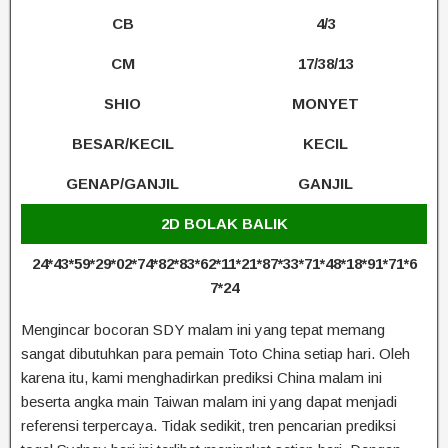
CB
4/3
CM
17/38/13
SHIO
MONYET
BESAR/KECIL
KECIL
GENAP/GANJIL
GANJIL
2D BOLAK BALIK
24*43*59*29*02*74*82*83*62*11*21*87*33*71*48*18*91*71*6
7*24
Mengincar bocoran SDY malam ini yang tepat memang
sangat dibutuhkan para pemain Toto China setiap hari. Oleh
karena itu, kami menghadirkan prediksi China malam ini
beserta angka main Taiwan malam ini yang dapat menjadi
referensi terpercaya. Tidak sedikit, tren pencarian prediksi