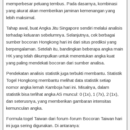
memperbesar peluang tembus. Pada dasarnya, kombinasi
yang akurat akan memberikan jaminan kemenangan yang
lebih maksimal.
Tahap awal, buat Angka Jitu Singapore sendiri melalui analisis
terhadap keluaran sebelumnya. Selanjutnya, cek berbagai
sumber bocoran Hongkong hari ini dari situs prediksi yang
berpengalaman. Setelah itu, bandingkan beberapa angka main
HK yang telah dikumpulkan untuk menentukan angka kuat
yang paling mendekati bocoran dari sumber analisa.
Pendekatan analisis statistik juga terbukti membantu. Statistik
Togel Hongkong membantu melihat data statistik setiap
nomor angka lemah Kamboja hari ini. Misalnya, dalam
statistik bisa terlihat angka AS muncul: 0 (1x), 1 (7x), 2 (1x),
dan seterusnya, yang memberikan gambaran intensitas
kemunculan angka.
Formula togel Taiwan dari forum-forum Bocoran Taiwan hari
ini juga sering digunakan. Di antaranya: