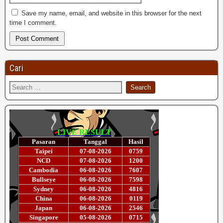
Save my name, email, and website in this browser for the next
time I comment.
Cari