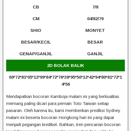
CB
7/8
CM
04/82/79
SHIO
MONYET
BESAR/KECIL
BESAR
GENAP/GANJIL
GANJIL
2D BOLAK BALIK
69*72*81*05*12*99*84*72*76*38*95*50*12*42*94*80*81*72*1
4*56
Mendapatkan bocoran Kamboja malam ini yang berkualitas
memang paling dicari para pemain Toto Taiwan setiap
pasaran. Oleh karena itu, kami memberikan prediksi Sydney
malam ini beserta bocoran Hongkong hari ini yang dapat
menjadi pegangan kredibel. Bahkan, tren pencarian bocoran