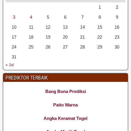
1
2
3
4
5
6
7
8
9
10
11
12
13
14
15
16
17
18
19
20
21
22
23
24
25
26
27
28
29
30
31
« Jul
PREDIKTOR TERBAIK
Bang Bona Prediksi
Paito Warna
Angka Keramat Togel