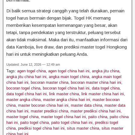
Di balik semua strategi canggih yang telah diuraikan, pemain
togel harus bermain dengan bijak. Togel HK memang
memberikan kesempatan kemenangan yang besar, akan
tetapi, tanpa pendekatan yang terstruktur, peluang tersebut
akan tidak maksimal. Maka dari itu, manfaatkan informasi dari
data Kamboja, live draw, dan prediksi master togel Hongkong
hari ini untuk meningkatkan peluang Anda.
Updated: June 12, 2026 — 12:49 am
Tags:
agen togel china
,
agen togel china hari ini
,
angka jitu china
,
angka jitu china hari ini
,
angka main togel china
,
angka main togel
china hari ini
,
bocoran master china
,
bocoran master china hari ini
,
bocoran togel china
,
bocoran togel china hari ini
,
data togel china
,
data togel china hari ini
,
link master china
,
link master china hari ini
,
master angka china
,
master angka china hari ini
,
master bocoran
china
,
master bocoran china hari ini
,
master data china
,
master data
china hari ini
,
master prediksi china
,
master prediksi china hari ini
,
master togel china
,
master togel china hari ini
,
paito china
,
paito china
hari ini
,
paito togel china
,
paito togel china hari ini
,
prediksi togel
china
,
prediksi togel china hari ini
,
situs master china
,
situs master
china hari ini