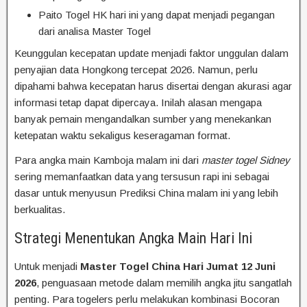
Paito Togel HK hari ini yang dapat menjadi pegangan
dari analisa Master Togel
Keunggulan kecepatan update menjadi faktor unggulan dalam
penyajian data Hongkong tercepat 2026. Namun, perlu
dipahami bahwa kecepatan harus disertai dengan akurasi agar
informasi tetap dapat dipercaya. Inilah alasan mengapa
banyak pemain mengandalkan sumber yang menekankan
ketepatan waktu sekaligus keseragaman format.
Para angka main Kamboja malam ini dari
master togel Sidney
sering memanfaatkan data yang tersusun rapi ini sebagai
dasar untuk menyusun Prediksi China malam ini yang lebih
berkualitas.
Strategi Menentukan Angka Main Hari Ini
Untuk menjadi
Master Togel China Hari Jumat 12 Juni
2026
, penguasaan metode dalam memilih angka jitu sangatlah
penting. Para togelers perlu melakukan kombinasi Bocoran