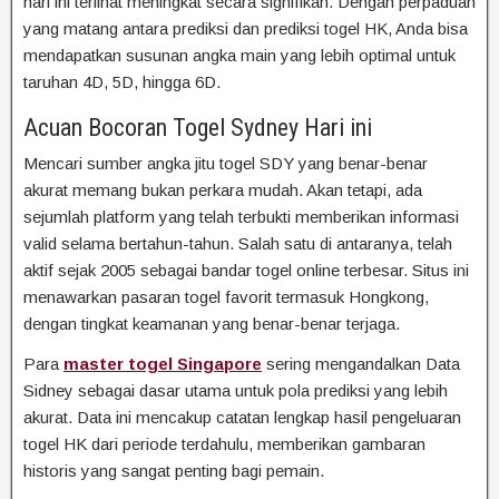
hari ini terlihat meningkat secara signifikan. Dengan perpaduan
yang matang antara prediksi dan prediksi togel HK, Anda bisa
mendapatkan susunan angka main yang lebih optimal untuk
taruhan 4D, 5D, hingga 6D.
Acuan Bocoran Togel Sydney Hari ini
Mencari sumber angka jitu togel SDY yang benar-benar
akurat memang bukan perkara mudah. Akan tetapi, ada
sejumlah platform yang telah terbukti memberikan informasi
valid selama bertahun-tahun. Salah satu di antaranya, telah
aktif sejak 2005 sebagai bandar togel online terbesar. Situs ini
menawarkan pasaran togel favorit termasuk Hongkong,
dengan tingkat keamanan yang benar-benar terjaga.
Para
master togel Singapore
sering mengandalkan Data
Sidney sebagai dasar utama untuk pola prediksi yang lebih
akurat. Data ini mencakup catatan lengkap hasil pengeluaran
togel HK dari periode terdahulu, memberikan gambaran
historis yang sangat penting bagi pemain.