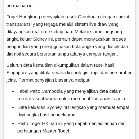
permainan ini.
Togel Hongkong menyajikan result Cambodia dengan tingkat
transparansi yang terjaga melalui sistem live draw yang
ditayangkan real-time setiap hari. Melalui siaran langsung
angka keluar Sidney ini, pemain dapat menyaksikan proses
pengundian yang menggunakan bola angka yang diacak dan
diambil secara berurutan tanpa adanya campur tangan.
Seluruh data kemudian dikumpulkan dalam tabel hasil
Singapore yang ditata secara kronologis, rapi, dan bersumber
jelas. Format penyajian biasanya meliputi:
Tabel Paito Cambodia yang menyajikan data dalam
format visual warna untuk memudahkan analisis pola
Data keluaran Sydney 4D lengkap yang memuat empat
digit angka hasil pengeluaran
Paito Togel HK hari ini yang dapat menjadi acuan dari
perhitungan Master Togel