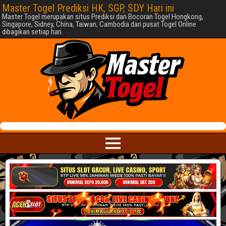
Master Togel Prediksi HK, SGP, SDY Hari ini
Master Togel merupakan situs Prediksi dan Bocoran Togel Hongkong,
Singapore, Sidney, China, Taiwan, Cambodia dari pusat Togel Online
dibagikan setiap hari.