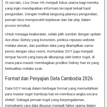
Di sisi lain, Live Draw HK menjadi fokus utama bagi mereka
yang ingin mendapatkan informasi tercepat terkait hasil
pengundian. Dengan melihat langsung jalannya pengundian,
pemain bisa memperoleh kejelasan dan fair play dalam
proses tersebut.
Untuk menjaga keakuratan, selalu pilih sumber dengan update
live draw Sidney
yang konsisten, periksa reputasi website
melalui ulasan, dan pastikan data yang ditampilkan sama
persis dengan situs resmi. Komunitas SDY juga menjadi
tempat favorit yang banyak dikunjungi oleh bettor togel, di
mana para master membagikan prediksi Sidney hari ini yang
berkualitas melalui syair.
Format dan Penyajian Data Cambodia 2026
Data SDY tersaji dalam berbagai format yang memudahkan
para master togel Kamboja hari ini membaca angka secara
efektif. Sebagai pemain togel yang berpengalaman,
memahami cara data disusun menjadi faktor utama dalam