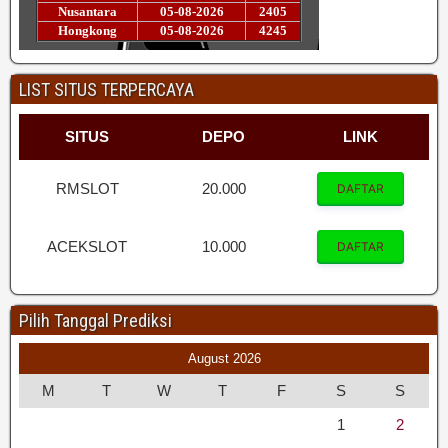
LIST SITUS TERPERCAYA
SITUS
DEPO
LINK
RMSLOT
20.000
DAFTAR
ACEKSLOT
10.000
DAFTAR
Pilih Tanggal Prediksi
August 2026
M
T
W
T
F
S
S
1
2