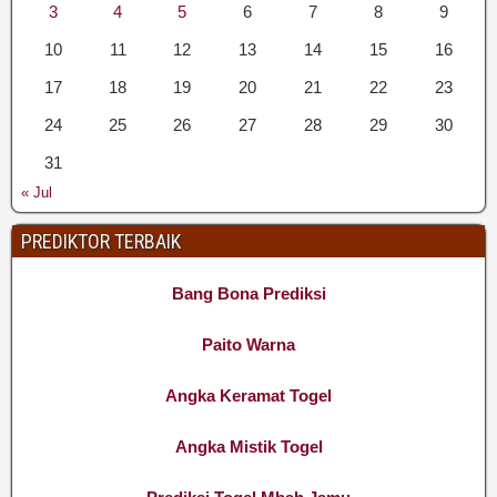
3
4
5
6
7
8
9
10
11
12
13
14
15
16
17
18
19
20
21
22
23
24
25
26
27
28
29
30
31
« Jul
PREDIKTOR TERBAIK
Bang Bona Prediksi
Paito Warna
Angka Keramat Togel
Angka Mistik Togel