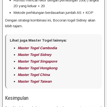
Rumus mencari ekor dengan perhitungan 100(-) angka
2D yang keluar + 20
Metode perhitungan berdasarkan jumlah AS + KOP
Dengan strategi kombinasi ini, Bocoran togel Sidney akan
lebih tajam.
Lihat juga Master Togel lainnya:
Master Togel Cambodia
Master Togel Sidney
Master Togel Singapore
Master Togel Hongkong
Master Togel China
Master Togel Taiwan
Kesimpulan