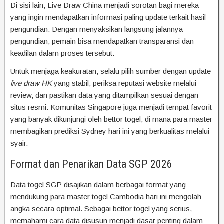
Di sisi lain, Live Draw China menjadi sorotan bagi mereka
yang ingin mendapatkan informasi paling update terkait hasil
pengundian. Dengan menyaksikan langsung jalannya
pengundian, pemain bisa mendapatkan transparansi dan
keadilan dalam proses tersebut.
Untuk menjaga keakuratan, selalu pilih sumber dengan update
live draw HK
yang stabil, periksa reputasi website melalui
review, dan pastikan data yang ditampilkan sesuai dengan
situs resmi. Komunitas Singapore juga menjadi tempat favorit
yang banyak dikunjungi oleh bettor togel, di mana para master
membagikan prediksi Sydney hari ini yang berkualitas melalui
syair.
Format dan Penarikan Data SGP 2026
Data togel SGP disajikan dalam berbagai format yang
mendukung para master togel Cambodia hari ini mengolah
angka secara optimal. Sebagai bettor togel yang serius,
memahami cara data disusun menjadi dasar penting dalam