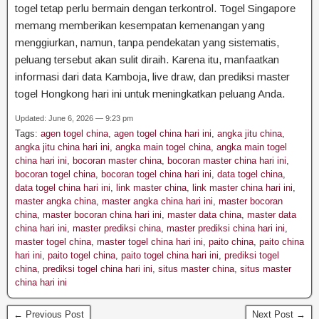
togel tetap perlu bermain dengan terkontrol. Togel Singapore
memang memberikan kesempatan kemenangan yang
menggiurkan, namun, tanpa pendekatan yang sistematis,
peluang tersebut akan sulit diraih. Karena itu, manfaatkan
informasi dari data Kamboja, live draw, dan prediksi master
togel Hongkong hari ini untuk meningkatkan peluang Anda.
Updated: June 6, 2026 — 9:23 pm
Tags:
agen togel china
,
agen togel china hari ini
,
angka jitu china
,
angka jitu china hari ini
,
angka main togel china
,
angka main togel
china hari ini
,
bocoran master china
,
bocoran master china hari ini
,
bocoran togel china
,
bocoran togel china hari ini
,
data togel china
,
data togel china hari ini
,
link master china
,
link master china hari ini
,
master angka china
,
master angka china hari ini
,
master bocoran
china
,
master bocoran china hari ini
,
master data china
,
master data
china hari ini
,
master prediksi china
,
master prediksi china hari ini
,
master togel china
,
master togel china hari ini
,
paito china
,
paito china
hari ini
,
paito togel china
,
paito togel china hari ini
,
prediksi togel
china
,
prediksi togel china hari ini
,
situs master china
,
situs master
china hari ini
← Previous Post
Next Post →