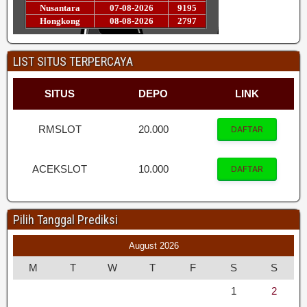
LIST SITUS TERPERCAYA
SITUS
DEPO
LINK
RMSLOT
20.000
DAFTAR
ACEKSLOT
10.000
DAFTAR
Pilih Tanggal Prediksi
August 2026
M
T
W
T
F
S
S
1
2