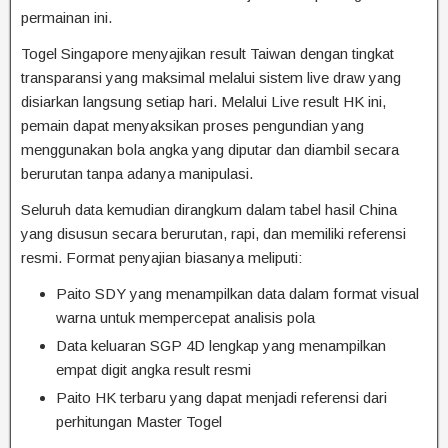
permainan ini.
Togel Singapore menyajikan result Taiwan dengan tingkat
transparansi yang maksimal melalui sistem live draw yang
disiarkan langsung setiap hari. Melalui Live result HK ini,
pemain dapat menyaksikan proses pengundian yang
menggunakan bola angka yang diputar dan diambil secara
berurutan tanpa adanya manipulasi.
Seluruh data kemudian dirangkum dalam tabel hasil China
yang disusun secara berurutan, rapi, dan memiliki referensi
resmi. Format penyajian biasanya meliputi:
Paito SDY yang menampilkan data dalam format visual
warna untuk mempercepat analisis pola
Data keluaran SGP 4D lengkap yang menampilkan
empat digit angka result resmi
Paito HK terbaru yang dapat menjadi referensi dari
perhitungan Master Togel