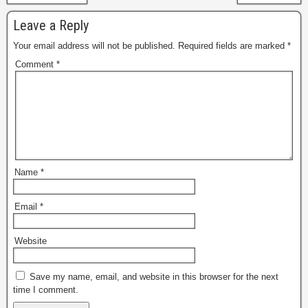
Leave a Reply
Your email address will not be published.
Required fields are marked
*
Comment
*
Name
*
Email
*
Website
Save my name, email, and website in this browser for the next
time I comment.