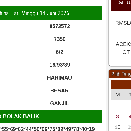
SITU
hina Hari Minggu 14 Juni 2026
RMSL
8572572
7356
ACEK
6/2
OT
19/93/39
Pilih Tan
HARIMAU
BESAR
M
GANJIL
D BOLAK BALIK
3
10
1
*55*69*62*44*50*06*75*82*49*78*40*19