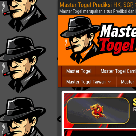
Master Togel Prediksi HK, SGP, 
Master Togel merupakan situs Prediksi dan 
Master Togel
Master Togel Cam
Master Togel Taiwan
Master 