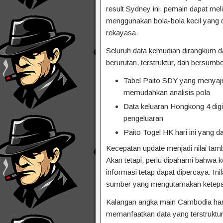
result Sydney ini, pemain dapat me
menggunakan bola-bola kecil yang d
rekayasa.
Seluruh data kemudian dirangkum d
berurutan, terstruktur, dan bersumb
Tabel Paito SDY yang menyaji
memudahkan analisis pola
Data keluaran Hongkong 4 digi
pengeluaran
Paito Togel HK hari ini yang d
Kecepatan update menjadi nilai ta
Akan tetapi, perlu dipahami bahwa 
informasi tetap dapat dipercaya. I
sumber yang mengutamakan ketepat
Kalangan angka main Cambodia hari 
memanfaatkan data yang terstruktur