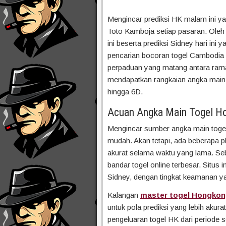
Mengincar prediksi HK malam ini y
Toto Kamboja setiap pasaran. Oleh
ini beserta prediksi Sidney hari ini
pencarian bocoran togel Cambodia h
perpaduan yang matang antara ramal
mendapatkan rangkaian angka main y
hingga 6D.
Acuan Angka Main Togel Ho
Mengincar sumber angka main toge
mudah. Akan tetapi, ada beberapa p
akurat selama waktu yang lama. Seb
bandar togel online terbesar. Situs 
Sidney, dengan tingkat keamanan ya
Kalangan
master togel Hongko
untuk pola prediksi yang lebih akura
pengeluaran togel HK dari periode 