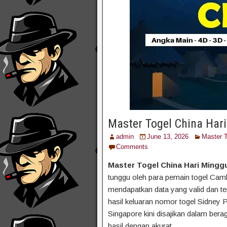
Master Togel China Har
admin
June 13, 2026
Master T
Comments
Master Togel China Hari Minggu
tunggu oleh para pemain togel Cam
mendapatkan data yang valid dan ter
hasil keluaran nomor togel Sidney 
Singapore kini disajikan dalam b
hasil dengan akurat.