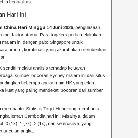
bih berkualitas.
n Hari Ini
 China Hari Minggu 14 Juni 2026
, penguasaan
njadi faktor utama. Para togelers perlu melakukan
malam ini dengan paito Singapore untuk
ara umum, kombinasi yang akurat akan memberikan
ar.
sendiri melalui analisis terhadap keluaran
berbagai sumber bocoran Sydney malam ini dari situs
, bandingkan beberapa angka main HK yang telah
 kuat yang paling mendekati bocoran dari sumber
ukti membantu. Statistik Togel Hongkong membantu
 angka lemah Cambodia hari ini. Misalnya, dalam
ul: 0 (1x), 1 (7x), 2 (1x), dan seterusnya, yang
munculan angka.