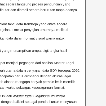
lihat secara langsung proses pengundian yang
iputar dan diambil secara berurutan tanpa adanya
alam tabel data Kamboja yang ditata secara
er jelas. Format penyajian umumnya meliputi:
kan data dalam format visual warna untuk
t yang menampilkan empat digit angka hasil
apat menjadi pegangan dari analisa Master Togel
mbah utama dalam penyajian data SDY tercepat 2026.
kecepatan harus diimbangi dengan akurasi agar
nilah alasan mengapa banyak pemain lebih memilih
an waktu sekaligus keseragaman format.
ini dari
master togel Singapore
umumnya
 dengan baik ini sebagai pondasi untuk menyusun