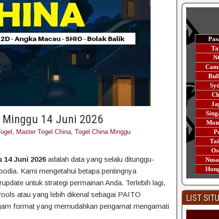
i Minggu 14 Juni 2026
ogel
,
Master Togel China
,
Togel China Minggu
 14 Juni 2026
adalah data yang selalu ditunggu-
bodia. Kami mengetahui betapa pentingnya
update untuk strategi permainan Anda. Terlebih lagi,
Pools atau yang lebih dikenal sebagai PAITO
LIST SIT
eragam format yang memudahkan pengamat mengamati