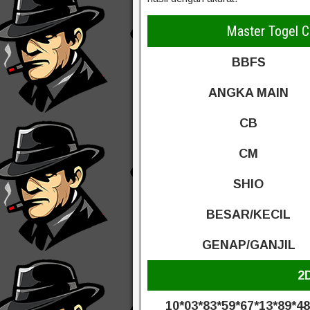
Master Togel C
BBFS
ANGKA MAIN
CB
CM
SHIO
BESAR/KECIL
GENAP/GANJIL
2
10*03*83*59*67*13*89*48