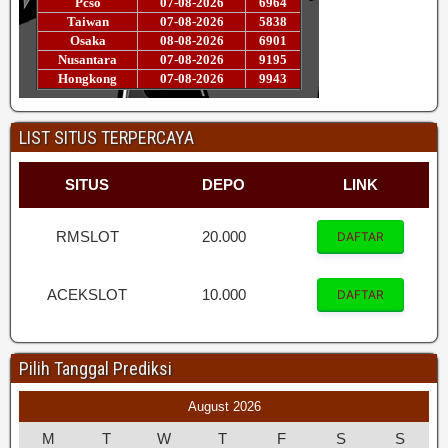
LIST SITUS TERPERCAYA
SITUS
DEPO
LINK
RMSLOT
20.000
DAFTAR
ACEKSLOT
10.000
DAFTAR
Pilih Tanggal Prediksi
August 2026
M
T
W
T
F
S
S