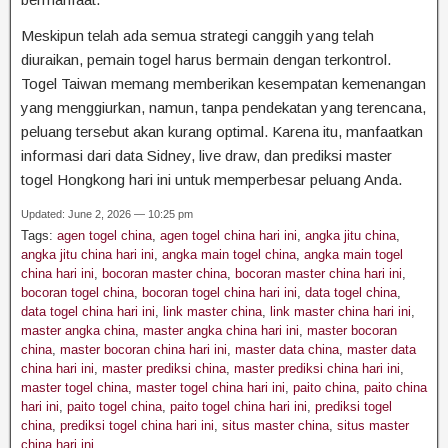
Meskipun telah ada semua strategi canggih yang telah
diuraikan, pemain togel harus bermain dengan terkontrol.
Togel Taiwan memang memberikan kesempatan kemenangan
yang menggiurkan, namun, tanpa pendekatan yang terencana,
peluang tersebut akan kurang optimal. Karena itu, manfaatkan
informasi dari data Sidney, live draw, dan prediksi master
togel Hongkong hari ini untuk memperbesar peluang Anda.
Updated: June 2, 2026 — 10:25 pm
Tags:
agen togel china
,
agen togel china hari ini
,
angka jitu china
,
angka jitu china hari ini
,
angka main togel china
,
angka main togel
china hari ini
,
bocoran master china
,
bocoran master china hari ini
,
bocoran togel china
,
bocoran togel china hari ini
,
data togel china
,
data togel china hari ini
,
link master china
,
link master china hari ini
,
master angka china
,
master angka china hari ini
,
master bocoran
china
,
master bocoran china hari ini
,
master data china
,
master data
china hari ini
,
master prediksi china
,
master prediksi china hari ini
,
master togel china
,
master togel china hari ini
,
paito china
,
paito china
hari ini
,
paito togel china
,
paito togel china hari ini
,
prediksi togel
china
,
prediksi togel china hari ini
,
situs master china
,
situs master
china hari ini