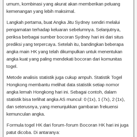
umum, kombinasi yang akurat akan memberikan peluang
kemenangan yang lebih maksimal.
Langkah pertama, buat Angka Jitu Sydney sendiri melalui
pengamatan terhadap keluaran sebelumnya. Selanjutnya,
periksa berbagai sumber bocoran Sydney hari ini dari situs
prediksi yang terpercaya. Setelah itu, bandingkan beberapa
angka main HK yang telah dikumpulkan untuk menentukan
angka kuat yang paling mendekati bocoran dari komunitas
togel.
Metode analisis statistik juga cukup ampuh. Statistik Togel
Hongkong membantu melihat data statistik setiap nomor
angka lemah Hongkong hari ini. Sebagai contoh, dalam
statistik bisa terlihat angka AS muncul: 0 (1x), 1 (7x), 2 (1x),
dan seterusnya, yang menunjukkan gambaran frekuensi
kemunculan angka.
Formula togel HK dari forum-forum Bocoran HK hari ini juga
patut dicoba. Di antaranya: