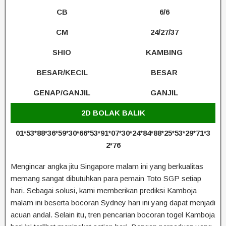
CB
6/6
CM
24/27/37
SHIO
KAMBING
BESAR/KECIL
BESAR
GENAP/GANJIL
GANJIL
2D BOLAK BALIK
01*53*88*36*59*30*66*53*91*07*30*24*84*88*25*53*29*71*3
2*76
Mengincar angka jitu Singapore malam ini yang berkualitas
memang sangat dibutuhkan para pemain Toto SGP setiap
hari. Sebagai solusi, kami memberikan prediksi Kamboja
malam ini beserta bocoran Sydney hari ini yang dapat menjadi
acuan andal. Selain itu, tren pencarian bocoran togel Kamboja