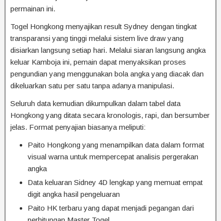
permainan ini.
Togel Hongkong menyajikan result Sydney dengan tingkat
transparansi yang tinggi melalui sistem live draw yang
disiarkan langsung setiap hari. Melalui siaran langsung angka
keluar Kamboja ini, pemain dapat menyaksikan proses
pengundian yang menggunakan bola angka yang diacak dan
dikeluarkan satu per satu tanpa adanya manipulasi.
Seluruh data kemudian dikumpulkan dalam tabel data
Hongkong yang ditata secara kronologis, rapi, dan bersumber
jelas. Format penyajian biasanya meliputi:
Paito Hongkong yang menampilkan data dalam format
visual warna untuk mempercepat analisis pergerakan
angka
Data keluaran Sidney 4D lengkap yang memuat empat
digit angka hasil pengeluaran
Paito HK terbaru yang dapat menjadi pegangan dari
perhitungan Master Togel