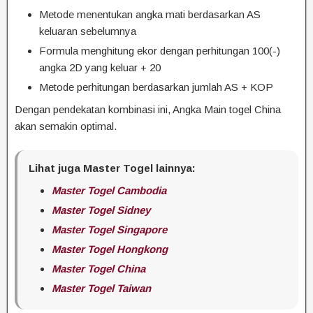
Metode menentukan angka mati berdasarkan AS
keluaran sebelumnya
Formula menghitung ekor dengan perhitungan 100(-)
angka 2D yang keluar + 20
Metode perhitungan berdasarkan jumlah AS + KOP
Dengan pendekatan kombinasi ini, Angka Main togel China
akan semakin optimal.
Lihat juga Master Togel lainnya:
Master Togel Cambodia
Master Togel Sidney
Master Togel Singapore
Master Togel Hongkong
Master Togel China
Master Togel Taiwan