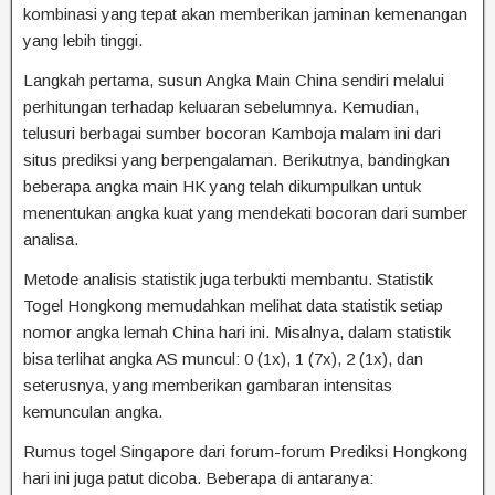
kombinasi yang tepat akan memberikan jaminan kemenangan
yang lebih tinggi.
Langkah pertama, susun Angka Main China sendiri melalui
perhitungan terhadap keluaran sebelumnya. Kemudian,
telusuri berbagai sumber bocoran Kamboja malam ini dari
situs prediksi yang berpengalaman. Berikutnya, bandingkan
beberapa angka main HK yang telah dikumpulkan untuk
menentukan angka kuat yang mendekati bocoran dari sumber
analisa.
Metode analisis statistik juga terbukti membantu. Statistik
Togel Hongkong memudahkan melihat data statistik setiap
nomor angka lemah China hari ini. Misalnya, dalam statistik
bisa terlihat angka AS muncul: 0 (1x), 1 (7x), 2 (1x), dan
seterusnya, yang memberikan gambaran intensitas
kemunculan angka.
Rumus togel Singapore dari forum-forum Prediksi Hongkong
hari ini juga patut dicoba. Beberapa di antaranya: