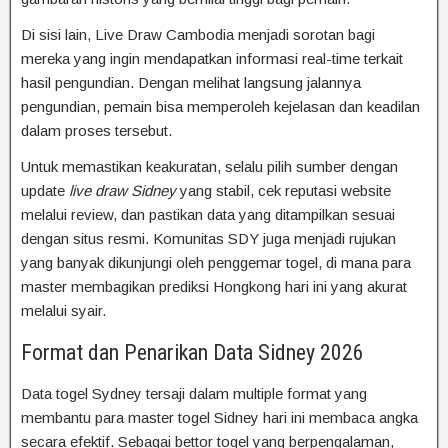
Di sisi lain, Live Draw Cambodia menjadi sorotan bagi
mereka yang ingin mendapatkan informasi real-time terkait
hasil pengundian. Dengan melihat langsung jalannya
pengundian, pemain bisa memperoleh kejelasan dan keadilan
dalam proses tersebut.
Untuk memastikan keakuratan, selalu pilih sumber dengan
update
live draw Sidney
yang stabil, cek reputasi website
melalui review, dan pastikan data yang ditampilkan sesuai
dengan situs resmi. Komunitas SDY juga menjadi rujukan
yang banyak dikunjungi oleh penggemar togel, di mana para
master membagikan prediksi Hongkong hari ini yang akurat
melalui syair.
Format dan Penarikan Data Sidney 2026
Data togel Sydney tersaji dalam multiple format yang
membantu para master togel Sidney hari ini membaca angka
secara efektif. Sebagai bettor togel yang berpengalaman,