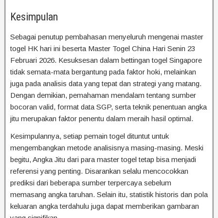
Kesimpulan
Sebagai penutup pembahasan menyeluruh mengenai master
togel HK hari ini beserta Master Togel China Hari Senin 23
Februari 2026. Kesuksesan dalam bettingan togel Singapore
tidak semata-mata bergantung pada faktor hoki, melainkan
juga pada analisis data yang tepat dan strategi yang matang.
Dengan demikian, pemahaman mendalam tentang sumber
bocoran valid, format data SGP, serta teknik penentuan angka
jitu merupakan faktor penentu dalam meraih hasil optimal.
Kesimpulannya, setiap pemain togel dituntut untuk
mengembangkan metode analisisnya masing-masing. Meski
begitu, Angka Jitu dari para master togel tetap bisa menjadi
referensi yang penting. Disarankan selalu mencocokkan
prediksi dari beberapa sumber terpercaya sebelum
memasang angka taruhan. Selain itu, statistik historis dan pola
keluaran angka terdahulu juga dapat memberikan gambaran
yang signifikan.