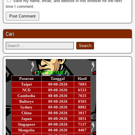
Save my name, email, and website in this browser for the next
time I comment.
Cari