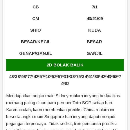
CB
7/1
CM
43/21/09
SHIO
KUDA
BESAR/KECIL
BESAR
GENAP/GANJIL
GANJIL
2D BOLAK BALIK
48*38*98*77*42*57*10*52*57*31*38*75*34*61*80*42*43*68*7
4*82
Mendapatkan angka main Sidney malam ini yang berkualitas
memang paling dicari para pemain Toto SGP setiap hari.
Karena itulah, kami memberikan prediksi China malam ini
beserta angka main Singapore hari ini yang dapat menjadi
pegangan terpercaya. Tidak sedikit, tren pencarian prediksi