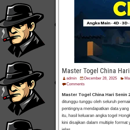
Master Togel China Har
admin
December 28, 2025
Mas
Comments
Master Togel China Hari Senin
ditunggu-tunggu oleh seluruh pem
pentingnya mendapatkan data yang 
itu, hasil keluaran angka togel Hon
kini disajikan dalam multiple for
jelas.