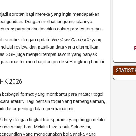
njadi sorotan bagi mereka yang ingin mendapatkan
il pengundian. Dengan melihat langsung jalannya
h transparansi dan keadilan dalam proses tersebut.
ilih sumber dengan update
live draw Cambodia
yang
melalui review, dan pastikan data yang ditampilkan
tas SGP juga menjadi tempat favorit yang banyak
na para master membagikan prediksi Hongkong hari ini
STATISTI
 HK 2026
am berbagai format yang membantu para master togel
ecara efektif. Bagi pemain togel yang berpengalaman,
i dasar penting dalam permainan ini.
dney dengan tingkat transparansi yang tinggi melalui
ung setiap hari. Melalui Live result Sidney ini,
pengundian yang menggunakan bola angka yang