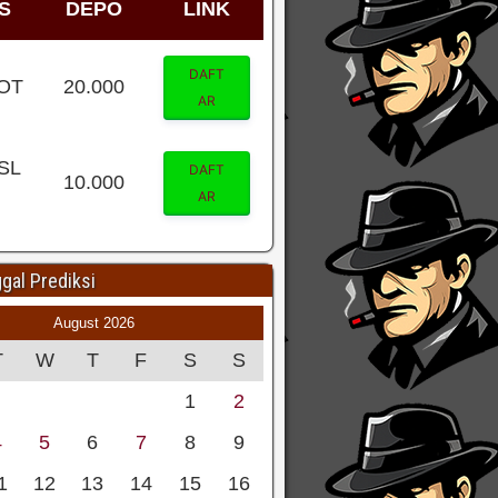
S
DEPO
LINK
DAFT
OT
20.000
AR
SL
DAFT
10.000
AR
ggal Prediksi
August 2026
T
W
T
F
S
S
1
2
4
5
6
7
8
9
1
12
13
14
15
16