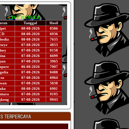
US TERPERCAYA