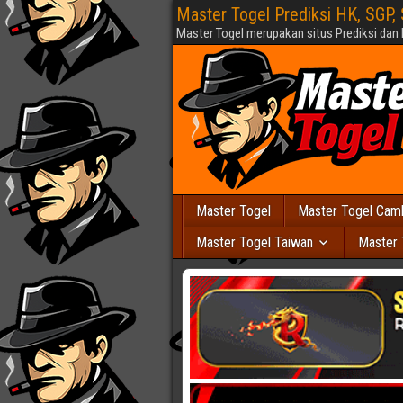
Master Togel Prediksi HK, SGP, 
Master Togel merupakan situs Prediksi dan 
Master Togel
Master Togel Cam
Master Togel Taiwan
Master 