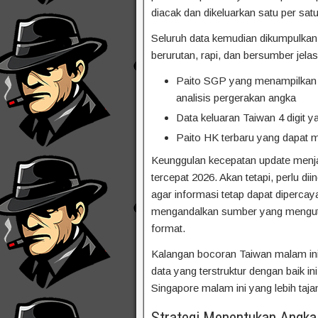
diacak dan dikeluarkan satu per sat
Seluruh data kemudian dikumpulkan 
berurutan, rapi, dan bersumber jel
Paito SGP yang menampilkan 
analisis pergerakan angka
Data keluaran Taiwan 4 digit 
Paito HK terbaru yang dapat m
Keunggulan kecepatan update menja
tercepat 2026. Akan tetapi, perlu d
agar informasi tetap dapat dipercay
mengandalkan sumber yang menguta
format.
Kalangan bocoran Taiwan malam ini
data yang terstruktur dengan baik 
Singapore malam ini yang lebih taja
Strategi Menentukan Angka 