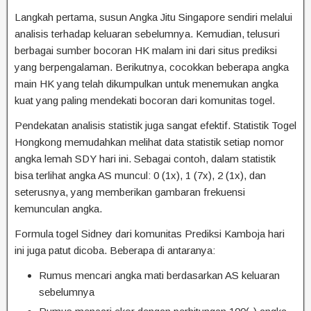
Langkah pertama, susun Angka Jitu Singapore sendiri melalui
analisis terhadap keluaran sebelumnya. Kemudian, telusuri
berbagai sumber bocoran HK malam ini dari situs prediksi
yang berpengalaman. Berikutnya, cocokkan beberapa angka
main HK yang telah dikumpulkan untuk menemukan angka
kuat yang paling mendekati bocoran dari komunitas togel.
Pendekatan analisis statistik juga sangat efektif. Statistik Togel
Hongkong memudahkan melihat data statistik setiap nomor
angka lemah SDY hari ini. Sebagai contoh, dalam statistik
bisa terlihat angka AS muncul: 0 (1x), 1 (7x), 2 (1x), dan
seterusnya, yang memberikan gambaran frekuensi
kemunculan angka.
Formula togel Sidney dari komunitas Prediksi Kamboja hari
ini juga patut dicoba. Beberapa di antaranya:
Rumus mencari angka mati berdasarkan AS keluaran
sebelumnya