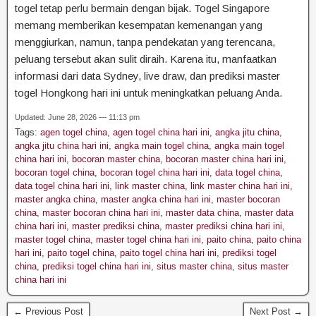
togel tetap perlu bermain dengan bijak. Togel Singapore
memang memberikan kesempatan kemenangan yang
menggiurkan, namun, tanpa pendekatan yang terencana,
peluang tersebut akan sulit diraih. Karena itu, manfaatkan
informasi dari data Sydney, live draw, dan prediksi master
togel Hongkong hari ini untuk meningkatkan peluang Anda.
Updated: June 28, 2026 — 11:13 pm
Tags:
agen togel china
,
agen togel china hari ini
,
angka jitu china
,
angka jitu china hari ini
,
angka main togel china
,
angka main togel
china hari ini
,
bocoran master china
,
bocoran master china hari ini
,
bocoran togel china
,
bocoran togel china hari ini
,
data togel china
,
data togel china hari ini
,
link master china
,
link master china hari ini
,
master angka china
,
master angka china hari ini
,
master bocoran
china
,
master bocoran china hari ini
,
master data china
,
master data
china hari ini
,
master prediksi china
,
master prediksi china hari ini
,
master togel china
,
master togel china hari ini
,
paito china
,
paito china
hari ini
,
paito togel china
,
paito togel china hari ini
,
prediksi togel
china
,
prediksi togel china hari ini
,
situs master china
,
situs master
china hari ini
← Previous Post
Next Post →