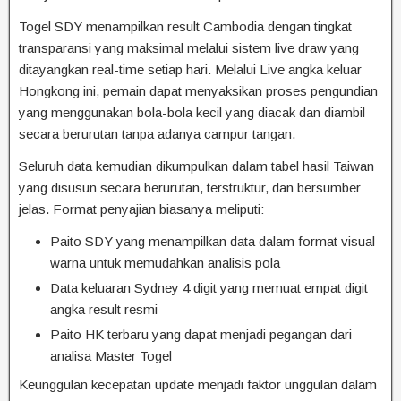
Togel SDY menampilkan result Cambodia dengan tingkat
transparansi yang maksimal melalui sistem live draw yang
ditayangkan real-time setiap hari. Melalui Live angka keluar
Hongkong ini, pemain dapat menyaksikan proses pengundian
yang menggunakan bola-bola kecil yang diacak dan diambil
secara berurutan tanpa adanya campur tangan.
Seluruh data kemudian dikumpulkan dalam tabel hasil Taiwan
yang disusun secara berurutan, terstruktur, dan bersumber
jelas. Format penyajian biasanya meliputi:
Paito SDY yang menampilkan data dalam format visual
warna untuk memudahkan analisis pola
Data keluaran Sydney 4 digit yang memuat empat digit
angka result resmi
Paito HK terbaru yang dapat menjadi pegangan dari
analisa Master Togel
Keunggulan kecepatan update menjadi faktor unggulan dalam