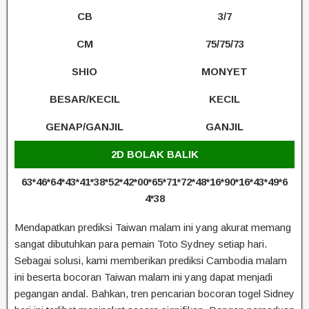
CB
3/7
CM
75/75/73
SHIO
MONYET
BESAR/KECIL
KECIL
GENAP/GANJIL
GANJIL
2D BOLAK BALIK
63*46*64*43*41*38*52*42*00*65*71*72*48*16*90*16*43*49*6
4*38
Mendapatkan prediksi Taiwan malam ini yang akurat memang
sangat dibutuhkan para pemain Toto Sydney setiap hari.
Sebagai solusi, kami memberikan prediksi Cambodia malam
ini beserta bocoran Taiwan malam ini yang dapat menjadi
pegangan andal. Bahkan, tren pencarian bocoran togel Sidney