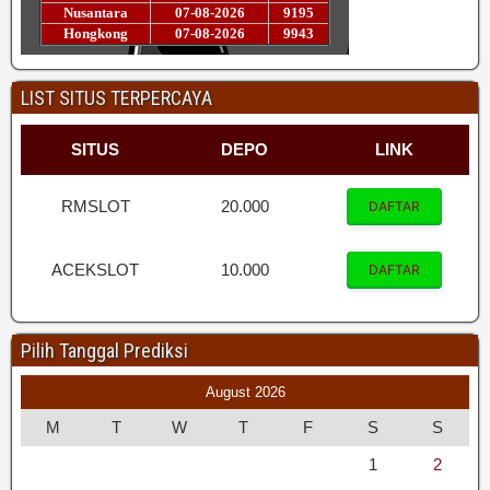
LIST SITUS TERPERCAYA
SITUS
DEPO
LINK
RMSLOT
20.000
DAFTAR
ACEKSLOT
10.000
DAFTAR
Pilih Tanggal Prediksi
August 2026
M
T
W
T
F
S
S
1
2