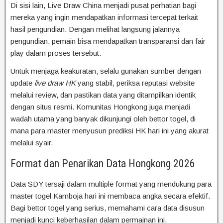
Di sisi lain, Live Draw China menjadi pusat perhatian bagi
mereka yang ingin mendapatkan informasi tercepat terkait
hasil pengundian. Dengan melihat langsung jalannya
pengundian, pemain bisa mendapatkan transparansi dan fair
play dalam proses tersebut.
Untuk menjaga keakuratan, selalu gunakan sumber dengan
update
live draw HK
yang stabil, periksa reputasi website
melalui review, dan pastikan data yang ditampilkan identik
dengan situs resmi. Komunitas Hongkong juga menjadi
wadah utama yang banyak dikunjungi oleh bettor togel, di
mana para master menyusun prediksi HK hari ini yang akurat
melalui syair.
Format dan Penarikan Data Hongkong 2026
Data SDY tersaji dalam multiple format yang mendukung para
master togel Kamboja hari ini membaca angka secara efektif.
Bagi bettor togel yang serius, memahami cara data disusun
menjadi kunci keberhasilan dalam permainan ini.