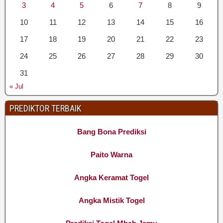
3
4
5
6
7
8
9
10
11
12
13
14
15
16
17
18
19
20
21
22
23
24
25
26
27
28
29
30
31
« Jul
PREDIKTOR TERBAIK
Bang Bona Prediksi
Paito Warna
Angka Keramat Togel
Angka Mistik Togel