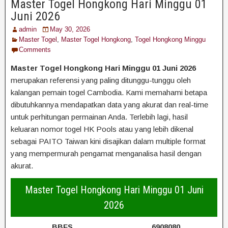
Master Togel Hongkong Hari Minggu 01
Juni 2026
admin
May 30, 2026
Master Togel
,
Master Togel Hongkong
,
Togel Hongkong Minggu
Comments
Master Togel Hongkong Hari Minggu 01 Juni 2026
merupakan referensi yang paling ditunggu-tunggu oleh
kalangan pemain togel Cambodia. Kami memahami betapa
dibutuhkannya mendapatkan data yang akurat dan real-time
untuk perhitungan permainan Anda. Terlebih lagi, hasil
keluaran nomor togel HK Pools atau yang lebih dikenal
sebagai PAITO Taiwan kini disajikan dalam multiple format
yang mempermurah pengamat menganalisa hasil dengan
akurat.
Master Togel Hongkong Hari Minggu 01 Juni
2026
BBFS
6908080