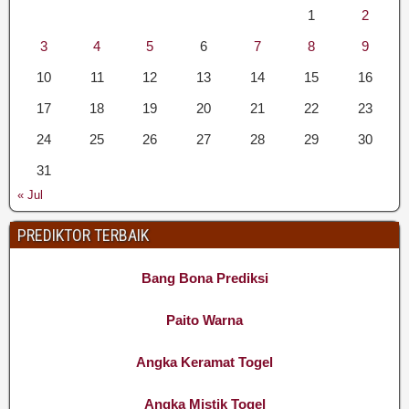
1
2
3
4
5
6
7
8
9
10
11
12
13
14
15
16
17
18
19
20
21
22
23
24
25
26
27
28
29
30
31
« Jul
PREDIKTOR TERBAIK
Bang Bona Prediksi
Paito Warna
Angka Keramat Togel
Angka Mistik Togel