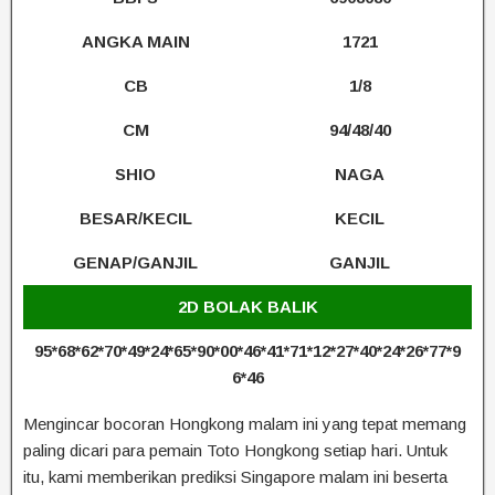
ANGKA MAIN
1721
CB
1/8
CM
94/48/40
SHIO
NAGA
BESAR/KECIL
KECIL
GENAP/GANJIL
GANJIL
2D BOLAK BALIK
95*68*62*70*49*24*65*90*00*46*41*71*12*27*40*24*26*77*9
6*46
Mengincar bocoran Hongkong malam ini yang tepat memang
paling dicari para pemain Toto Hongkong setiap hari. Untuk
itu, kami memberikan prediksi Singapore malam ini beserta