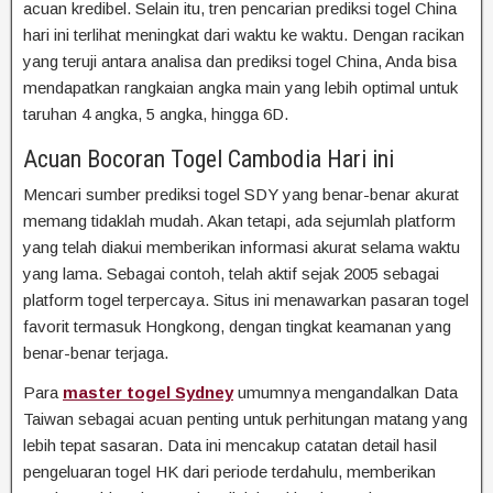
acuan kredibel. Selain itu, tren pencarian prediksi togel China
hari ini terlihat meningkat dari waktu ke waktu. Dengan racikan
yang teruji antara analisa dan prediksi togel China, Anda bisa
mendapatkan rangkaian angka main yang lebih optimal untuk
taruhan 4 angka, 5 angka, hingga 6D.
Acuan Bocoran Togel Cambodia Hari ini
Mencari sumber prediksi togel SDY yang benar-benar akurat
memang tidaklah mudah. Akan tetapi, ada sejumlah platform
yang telah diakui memberikan informasi akurat selama waktu
yang lama. Sebagai contoh, telah aktif sejak 2005 sebagai
platform togel terpercaya. Situs ini menawarkan pasaran togel
favorit termasuk Hongkong, dengan tingkat keamanan yang
benar-benar terjaga.
Para
master togel Sydney
umumnya mengandalkan Data
Taiwan sebagai acuan penting untuk perhitungan matang yang
lebih tepat sasaran. Data ini mencakup catatan detail hasil
pengeluaran togel HK dari periode terdahulu, memberikan