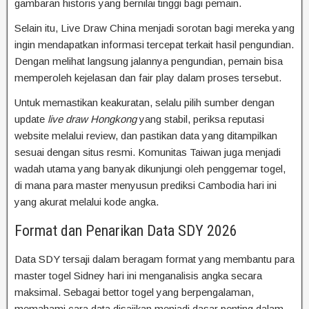
gambaran historis yang bernilai tinggi bagi pemain.
Selain itu, Live Draw China menjadi sorotan bagi mereka yang
ingin mendapatkan informasi tercepat terkait hasil pengundian.
Dengan melihat langsung jalannya pengundian, pemain bisa
memperoleh kejelasan dan fair play dalam proses tersebut.
Untuk memastikan keakuratan, selalu pilih sumber dengan
update
live draw Hongkong
yang stabil, periksa reputasi
website melalui review, dan pastikan data yang ditampilkan
sesuai dengan situs resmi. Komunitas Taiwan juga menjadi
wadah utama yang banyak dikunjungi oleh penggemar togel,
di mana para master menyusun prediksi Cambodia hari ini
yang akurat melalui kode angka.
Format dan Penarikan Data SDY 2026
Data SDY tersaji dalam beragam format yang membantu para
master togel Sidney hari ini menganalisis angka secara
maksimal. Sebagai bettor togel yang berpengalaman,
memahami cara data disajikan menjadi dasar penting dalam