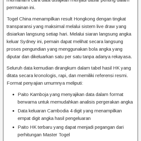
permainan ini.
Togel China menampilkan result Hongkong dengan tingkat
transparansi yang maksimal melalui sistem live draw yang
disiarkan langsung setiap hari. Melalui siaran langsung angka
keluar Sydney ini, pemain dapat melihat secara langsung
proses pengundian yang menggunakan bola angka yang
diputar dan dikeluarkan satu per satu tanpa adanya rekayasa.
Seluruh data kemudian dirangkum dalam tabel hasil HK yang
ditata secara kronologis, rapi, dan memiliki referensi resmi.
Format penyajian umumnya meliputi:
Paito Kamboja yang menyajikan data dalam format
berwarna untuk memudahkan analisis pergerakan angka
Data keluaran Cambodia 4 digit yang menampilkan
empat digit angka hasil pengeluaran
Paito HK terbaru yang dapat menjadi pegangan dari
perhitungan Master Togel