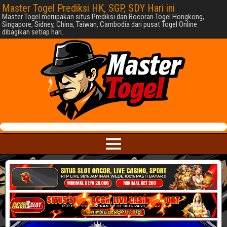
Master Togel Prediksi HK, SGP, SDY Hari ini
Master Togel merupakan situs Prediksi dan Bocoran Togel Hongkong,
Singapore, Sidney, China, Taiwan, Cambodia dari pusat Togel Online
dibagikan setiap hari.