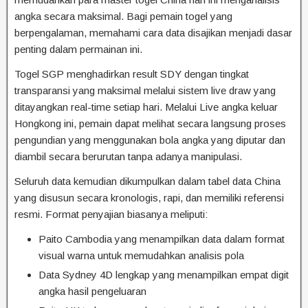
angka secara maksimal. Bagi pemain togel yang
berpengalaman, memahami cara data disajikan menjadi dasar
penting dalam permainan ini.
Togel SGP menghadirkan result SDY dengan tingkat
transparansi yang maksimal melalui sistem live draw yang
ditayangkan real-time setiap hari. Melalui Live angka keluar
Hongkong ini, pemain dapat melihat secara langsung proses
pengundian yang menggunakan bola angka yang diputar dan
diambil secara berurutan tanpa adanya manipulasi.
Seluruh data kemudian dikumpulkan dalam tabel data China
yang disusun secara kronologis, rapi, dan memiliki referensi
resmi. Format penyajian biasanya meliputi:
Paito Cambodia yang menampilkan data dalam format
visual warna untuk memudahkan analisis pola
Data Sydney 4D lengkap yang menampilkan empat digit
angka hasil pengeluaran