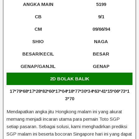
ANGKA MAIN
5199
CB
9/1
CM
09/66/94
SHIO
NAGA
BESAR/KECIL
BESAR
GENAP/GANJIL
GENAP
2D BOLAK BALIK
17*79*68*17*28*82*60*17*04*18*77*30*34*63*41*15*06*73*1
3*70
Mendapatkan angka jitu Hongkong malam ini yang akurat
memang menjadi incaran utama para pemain Toto SGP
setiap pasaran. Sebagai solusi, kami menghadirkan prediksi
SGP malam ini beserta bocoran Singapore hari ini yang dapat