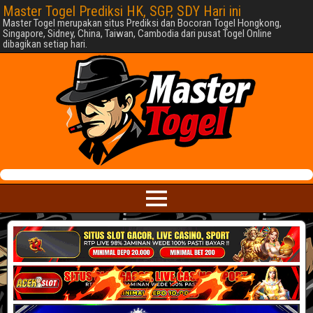
Master Togel Prediksi HK, SGP, SDY Hari ini
Master Togel merupakan situs Prediksi dan Bocoran Togel Hongkong,
Singapore, Sidney, China, Taiwan, Cambodia dari pusat Togel Online
dibagikan setiap hari.