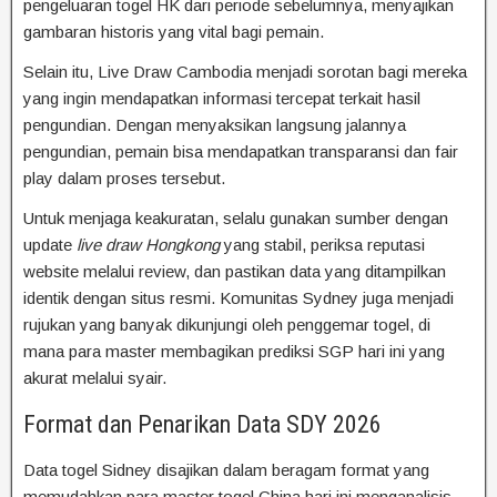
pengeluaran togel HK dari periode sebelumnya, menyajikan
gambaran historis yang vital bagi pemain.
Selain itu, Live Draw Cambodia menjadi sorotan bagi mereka
yang ingin mendapatkan informasi tercepat terkait hasil
pengundian. Dengan menyaksikan langsung jalannya
pengundian, pemain bisa mendapatkan transparansi dan fair
play dalam proses tersebut.
Untuk menjaga keakuratan, selalu gunakan sumber dengan
update
live draw Hongkong
yang stabil, periksa reputasi
website melalui review, dan pastikan data yang ditampilkan
identik dengan situs resmi. Komunitas Sydney juga menjadi
rujukan yang banyak dikunjungi oleh penggemar togel, di
mana para master membagikan prediksi SGP hari ini yang
akurat melalui syair.
Format dan Penarikan Data SDY 2026
Data togel Sidney disajikan dalam beragam format yang
memudahkan para master togel China hari ini menganalisis