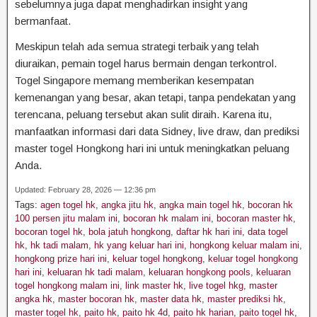
sebelumnya juga dapat menghadirkan insight yang
bermanfaat.
Meskipun telah ada semua strategi terbaik yang telah
diuraikan, pemain togel harus bermain dengan terkontrol.
Togel Singapore memang memberikan kesempatan
kemenangan yang besar, akan tetapi, tanpa pendekatan yang
terencana, peluang tersebut akan sulit diraih. Karena itu,
manfaatkan informasi dari data Sidney, live draw, dan prediksi
master togel Hongkong hari ini untuk meningkatkan peluang
Anda.
Updated: February 28, 2026 — 12:36 pm
Tags:
agen togel hk
,
angka jitu hk
,
angka main togel hk
,
bocoran hk
100 persen jitu malam ini
,
bocoran hk malam ini
,
bocoran master hk
,
bocoran togel hk
,
bola jatuh hongkong
,
daftar hk hari ini
,
data togel
hk
,
hk tadi malam
,
hk yang keluar hari ini
,
hongkong keluar malam ini
,
hongkong prize hari ini
,
keluar togel hongkong
,
keluar togel hongkong
hari ini
,
keluaran hk tadi malam
,
keluaran hongkong pools
,
keluaran
togel hongkong malam ini
,
link master hk
,
live togel hkg
,
master
angka hk
,
master bocoran hk
,
master data hk
,
master prediksi hk
,
master togel hk
,
paito hk
,
paito hk 4d
,
paito hk harian
,
paito togel hk
,