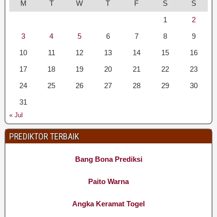
M
T
W
T
F
S
S
1
2
3
4
5
6
7
8
9
10
11
12
13
14
15
16
17
18
19
20
21
22
23
24
25
26
27
28
29
30
31
« Jul
PREDIKTOR TERBAIK
Bang Bona Prediksi
Paito Warna
Angka Keramat Togel