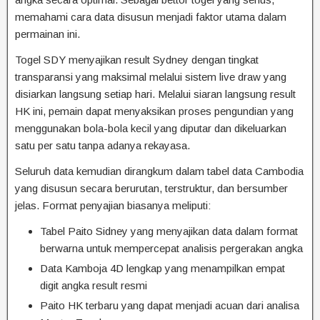
memahami cara data disusun menjadi faktor utama dalam
permainan ini.
Togel SDY menyajikan result Sydney dengan tingkat
transparansi yang maksimal melalui sistem live draw yang
disiarkan langsung setiap hari. Melalui siaran langsung result
HK ini, pemain dapat menyaksikan proses pengundian yang
menggunakan bola-bola kecil yang diputar dan dikeluarkan
satu per satu tanpa adanya rekayasa.
Seluruh data kemudian dirangkum dalam tabel data Cambodia
yang disusun secara berurutan, terstruktur, dan bersumber
jelas. Format penyajian biasanya meliputi:
Tabel Paito Sidney yang menyajikan data dalam format
berwarna untuk mempercepat analisis pergerakan angka
Data Kamboja 4D lengkap yang menampilkan empat
digit angka result resmi
Paito HK terbaru yang dapat menjadi acuan dari analisa