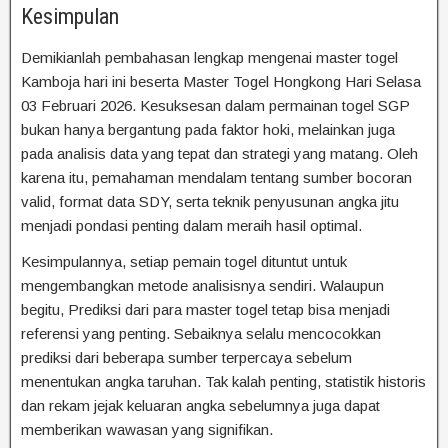
Kesimpulan
Demikianlah pembahasan lengkap mengenai master togel
Kamboja hari ini beserta Master Togel Hongkong Hari Selasa
03 Februari 2026. Kesuksesan dalam permainan togel SGP
bukan hanya bergantung pada faktor hoki, melainkan juga
pada analisis data yang tepat dan strategi yang matang. Oleh
karena itu, pemahaman mendalam tentang sumber bocoran
valid, format data SDY, serta teknik penyusunan angka jitu
menjadi pondasi penting dalam meraih hasil optimal.
Kesimpulannya, setiap pemain togel dituntut untuk
mengembangkan metode analisisnya sendiri. Walaupun
begitu, Prediksi dari para master togel tetap bisa menjadi
referensi yang penting. Sebaiknya selalu mencocokkan
prediksi dari beberapa sumber terpercaya sebelum
menentukan angka taruhan. Tak kalah penting, statistik historis
dan rekam jejak keluaran angka sebelumnya juga dapat
memberikan wawasan yang signifikan.