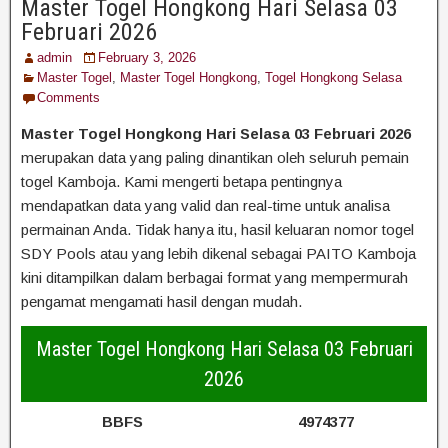
Master Togel Hongkong Hari Selasa 03
Februari 2026
admin
February 3, 2026
Master Togel
,
Master Togel Hongkong
,
Togel Hongkong Selasa
Comments
Master Togel Hongkong Hari Selasa 03 Februari 2026
merupakan data yang paling dinantikan oleh seluruh pemain
togel Kamboja. Kami mengerti betapa pentingnya
mendapatkan data yang valid dan real-time untuk analisa
permainan Anda. Tidak hanya itu, hasil keluaran nomor togel
SDY Pools atau yang lebih dikenal sebagai PAITO Kamboja
kini ditampilkan dalam berbagai format yang mempermurah
pengamat mengamati hasil dengan mudah.
Master Togel Hongkong Hari Selasa 03 Februari
2026
BBFS
4974377