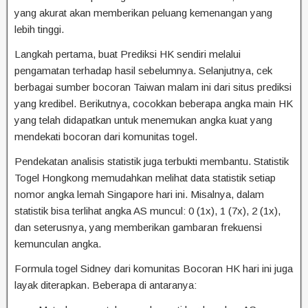
yang akurat akan memberikan peluang kemenangan yang
lebih tinggi.
Langkah pertama, buat Prediksi HK sendiri melalui
pengamatan terhadap hasil sebelumnya. Selanjutnya, cek
berbagai sumber bocoran Taiwan malam ini dari situs prediksi
yang kredibel. Berikutnya, cocokkan beberapa angka main HK
yang telah didapatkan untuk menemukan angka kuat yang
mendekati bocoran dari komunitas togel.
Pendekatan analisis statistik juga terbukti membantu. Statistik
Togel Hongkong memudahkan melihat data statistik setiap
nomor angka lemah Singapore hari ini. Misalnya, dalam
statistik bisa terlihat angka AS muncul: 0 (1x), 1 (7x), 2 (1x),
dan seterusnya, yang memberikan gambaran frekuensi
kemunculan angka.
Formula togel Sidney dari komunitas Bocoran HK hari ini juga
layak diterapkan. Beberapa di antaranya: