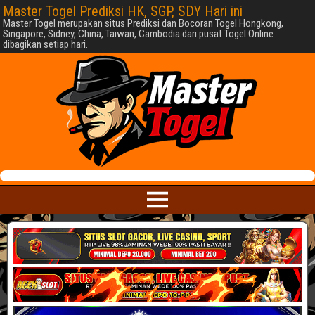
Master Togel Prediksi HK, SGP, SDY Hari ini
Master Togel merupakan situs Prediksi dan Bocoran Togel Hongkong,
Singapore, Sidney, China, Taiwan, Cambodia dari pusat Togel Online
dibagikan setiap hari.