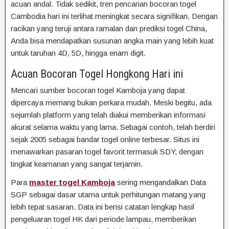
acuan andal. Tidak sedikit, tren pencarian bocoran togel
Cambodia hari ini terlihat meningkat secara signifikan. Dengan
racikan yang teruji antara ramalan dan prediksi togel China,
Anda bisa mendapatkan susunan angka main yang lebih kuat
untuk taruhan 4D, 5D, hingga enam digit.
Acuan Bocoran Togel Hongkong Hari ini
Mencari sumber bocoran togel Kamboja yang dapat
dipercaya memang bukan perkara mudah. Meski begitu, ada
sejumlah platform yang telah diakui memberikan informasi
akurat selama waktu yang lama. Sebagai contoh, telah berdiri
sejak 2005 sebagai bandar togel online terbesar. Situs ini
menawarkan pasaran togel favorit termasuk SDY, dengan
tingkat keamanan yang sangat terjamin.
Para
master togel Kamboja
sering mengandalkan Data
SGP sebagai dasar utama untuk perhitungan matang yang
lebih tepat sasaran. Data ini berisi catatan lengkap hasil
pengeluaran togel HK dari periode lampau, memberikan