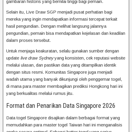
gambaran historis yang bernilai tinggi bagi pemain.
Selain itu, Live Draw SGP menjadi pusat perhatian bagi
mereka yang ingin mendapatkan informasi tercepat terkait
hasil pengundian. Dengan melihat langsung jalannya
pengundian, pemain bisa mendapatkan kejelasan dan keadilan
dalam proses tersebut.
Untuk menjaga keakuratan, selalu gunakan sumber dengan
update
live draw Sydney
yang konsisten, cek reputasi website
melalui ulasan, dan pastikan data yang ditampilkan identik
dengan situs resmi. Komunitas Singapore juga menjadi
wadah utama yang banyak dikunjungi oleh penggemar togel,
di mana para master membagikan prediksi Hongkong hari ini
yang berkualitas melalui rumus jitu.
Format dan Penarikan Data Singapore 2026
Data togel Singapore disajikan dalam berbagai format yang
memudahkan para master togel Taiwan hari ini menganalisis
angka secara optimal. Sebagai bettor togel yang serius,