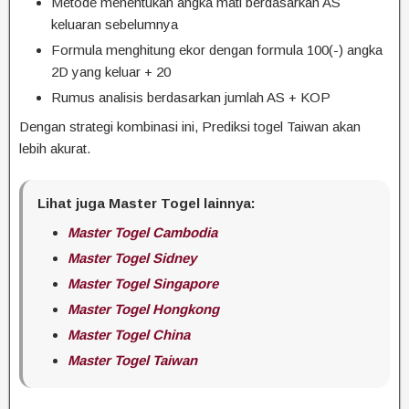
Metode menentukan angka mati berdasarkan AS
keluaran sebelumnya
Formula menghitung ekor dengan formula 100(-) angka
2D yang keluar + 20
Rumus analisis berdasarkan jumlah AS + KOP
Dengan strategi kombinasi ini, Prediksi togel Taiwan akan
lebih akurat.
Lihat juga Master Togel lainnya:
Master Togel Cambodia
Master Togel Sidney
Master Togel Singapore
Master Togel Hongkong
Master Togel China
Master Togel Taiwan