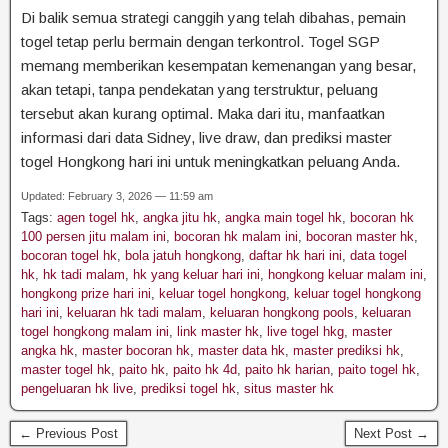
Di balik semua strategi canggih yang telah dibahas, pemain
togel tetap perlu bermain dengan terkontrol. Togel SGP
memang memberikan kesempatan kemenangan yang besar,
akan tetapi, tanpa pendekatan yang terstruktur, peluang
tersebut akan kurang optimal. Maka dari itu, manfaatkan
informasi dari data Sidney, live draw, dan prediksi master
togel Hongkong hari ini untuk meningkatkan peluang Anda.
Updated: February 3, 2026 — 11:59 am
Tags:
agen togel hk
,
angka jitu hk
,
angka main togel hk
,
bocoran hk
100 persen jitu malam ini
,
bocoran hk malam ini
,
bocoran master hk
,
bocoran togel hk
,
bola jatuh hongkong
,
daftar hk hari ini
,
data togel
hk
,
hk tadi malam
,
hk yang keluar hari ini
,
hongkong keluar malam ini
,
hongkong prize hari ini
,
keluar togel hongkong
,
keluar togel hongkong
hari ini
,
keluaran hk tadi malam
,
keluaran hongkong pools
,
keluaran
togel hongkong malam ini
,
link master hk
,
live togel hkg
,
master
angka hk
,
master bocoran hk
,
master data hk
,
master prediksi hk
,
master togel hk
,
paito hk
,
paito hk 4d
,
paito hk harian
,
paito togel hk
,
pengeluaran hk live
,
prediksi togel hk
,
situs master hk
← Previous Post
Next Post →