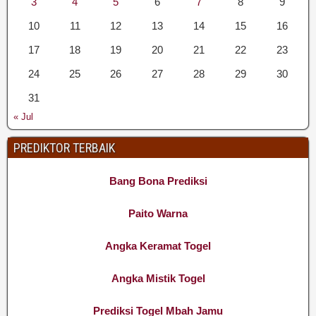
3
4
5
6
7
8
9
10
11
12
13
14
15
16
17
18
19
20
21
22
23
24
25
26
27
28
29
30
31
« Jul
PREDIKTOR TERBAIK
Bang Bona Prediksi
Paito Warna
Angka Keramat Togel
Angka Mistik Togel
Prediksi Togel Mbah Jamu