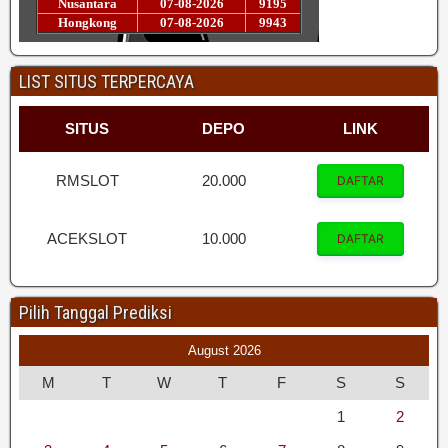
LIST SITUS TERPERCAYA
SITUS
DEPO
LINK
RMSLOT
20.000
DAFTAR
ACEKSLOT
10.000
DAFTAR
Pilih Tanggal Prediksi
August 2026
M
T
W
T
F
S
S
1
2