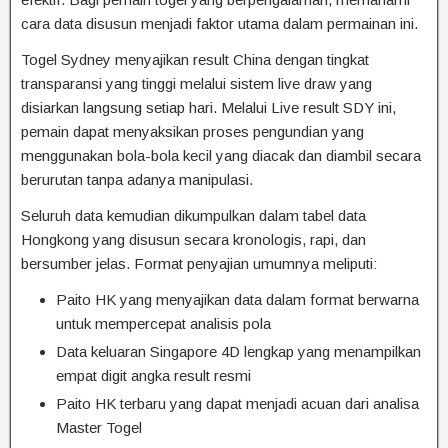
cara data disusun menjadi faktor utama dalam permainan ini.
Togel Sydney menyajikan result China dengan tingkat
transparansi yang tinggi melalui sistem live draw yang
disiarkan langsung setiap hari. Melalui Live result SDY ini,
pemain dapat menyaksikan proses pengundian yang
menggunakan bola-bola kecil yang diacak dan diambil secara
berurutan tanpa adanya manipulasi.
Seluruh data kemudian dikumpulkan dalam tabel data
Hongkong yang disusun secara kronologis, rapi, dan
bersumber jelas. Format penyajian umumnya meliputi:
Paito HK yang menyajikan data dalam format berwarna
untuk mempercepat analisis pola
Data keluaran Singapore 4D lengkap yang menampilkan
empat digit angka result resmi
Paito HK terbaru yang dapat menjadi acuan dari analisa
Master Togel