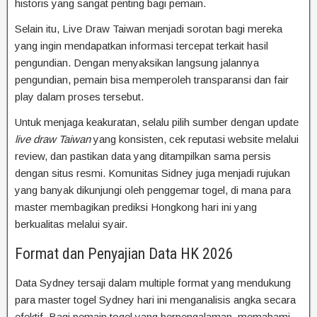
historis yang sangat penting bagi pemain.
Selain itu, Live Draw Taiwan menjadi sorotan bagi mereka
yang ingin mendapatkan informasi tercepat terkait hasil
pengundian. Dengan menyaksikan langsung jalannya
pengundian, pemain bisa memperoleh transparansi dan fair
play dalam proses tersebut.
Untuk menjaga keakuratan, selalu pilih sumber dengan update
live draw Taiwan
yang konsisten, cek reputasi website melalui
review, dan pastikan data yang ditampilkan sama persis
dengan situs resmi. Komunitas Sidney juga menjadi rujukan
yang banyak dikunjungi oleh penggemar togel, di mana para
master membagikan prediksi Hongkong hari ini yang
berkualitas melalui syair.
Format dan Penyajian Data HK 2026
Data Sydney tersaji dalam multiple format yang mendukung
para master togel Sydney hari ini menganalisis angka secara
efektif. Bagi pemain togel yang berpengalaman, memahami