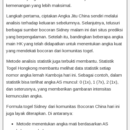
kemenangan yang lebih maksimal.
Langkah pertama, ciptakan Angka Jitu China sendiri melalui
analisis terhadap keluaran sebelumnya. Selanjutnya, telusuri
berbagai sumber bocoran Sidney malam ini dari situs prediksi
yang berpengalaman. Setelah itu, bandingkan beberapa angka
main HK yang telah didapatkan untuk menentukan angka kuat
yang mendekati bocoran dari komunitas togel.
Metode analisis statistik juga terbukti membantu. Statistik
Togel Hongkong membantu melihat data statistik setiap
nomor angka lemah Kamboja hari ini. Sebagai contoh, dalam
statistik bisa terlihat angka AS muncul: 0 (1x), 1 (7x), 2 (1x),
dan seterusnya, yang memberikan gambaran intensitas
kemunculan angka.
Formula togel Sidney dari komunitas Bocoran China hari ini
juga layak diterapkan. Di antaranya:
Metode menentukan angka mati berdasarkan AS