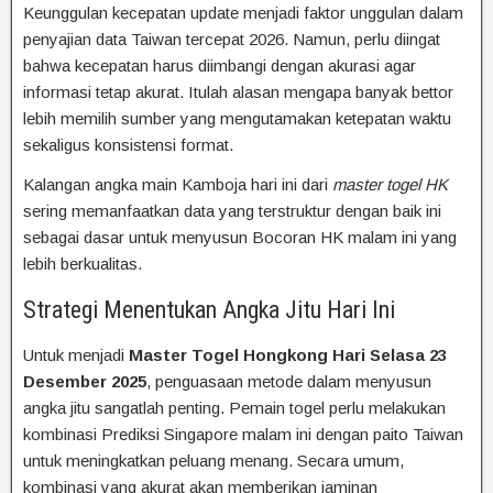
Keunggulan kecepatan update menjadi faktor unggulan dalam
penyajian data Taiwan tercepat 2026. Namun, perlu diingat
bahwa kecepatan harus diimbangi dengan akurasi agar
informasi tetap akurat. Itulah alasan mengapa banyak bettor
lebih memilih sumber yang mengutamakan ketepatan waktu
sekaligus konsistensi format.
Kalangan angka main Kamboja hari ini dari
master togel HK
sering memanfaatkan data yang terstruktur dengan baik ini
sebagai dasar untuk menyusun Bocoran HK malam ini yang
lebih berkualitas.
Strategi Menentukan Angka Jitu Hari Ini
Untuk menjadi
Master Togel Hongkong Hari Selasa 23
Desember 2025
, penguasaan metode dalam menyusun
angka jitu sangatlah penting. Pemain togel perlu melakukan
kombinasi Prediksi Singapore malam ini dengan paito Taiwan
untuk meningkatkan peluang menang. Secara umum,
kombinasi yang akurat akan memberikan jaminan