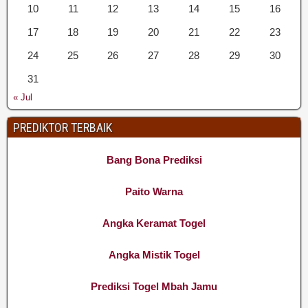
10
11
12
13
14
15
16
17
18
19
20
21
22
23
24
25
26
27
28
29
30
31
« Jul
PREDIKTOR TERBAIK
Bang Bona Prediksi
Paito Warna
Angka Keramat Togel
Angka Mistik Togel
Prediksi Togel Mbah Jamu