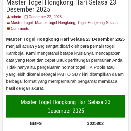
Master Togel Hongkong Hari Selasa 23
Desember 2025
admin
December 22, 2025
Master Togel
,
Master Togel Hongkong
,
Togel Hongkong Selasa
Comments
Master Togel Hongkong Hari Selasa 23 Desember 2025
menjadi acuan yang sangat dicari oleh para pemain togel
Kamboja. Kami mengetahui betapa krusialnya mendapatkan
data yang tepat dan cepat untuk perhitungan permainan Anda.
Tidak hanya itu, pengeluaran nomor togel HK Pools atau
yang lebih dikenal sebagai PAITO SDY kini ditampilkan dalam
berbagai format yang mempermurah pengamat membaca
hasil dengan akurat.
Master Togel Hongkong Hari Selasa 23
Desember 2025
BBFS
3035802