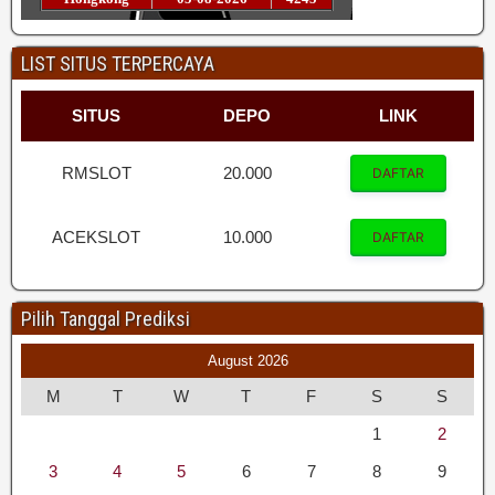
LIST SITUS TERPERCAYA
SITUS
DEPO
LINK
RMSLOT
20.000
DAFTAR
ACEKSLOT
10.000
DAFTAR
Pilih Tanggal Prediksi
August 2026
M
T
W
T
F
S
S
1
2
3
4
5
6
7
8
9