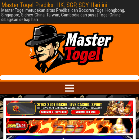
Master Togel Prediksi HK, SGP, SDY Hari ini
Master Togel merupakan situs Prediksi dan Bocoran Togel Hongkong,
Singapore, Sidney, China, Taiwan, Cambodia dari pusat Togel Online
dibagikan setiap hari.