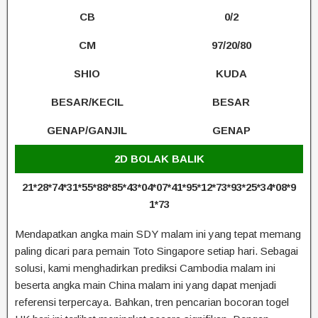
CB
0/2
CM
97/20/80
SHIO
KUDA
BESAR/KECIL
BESAR
GENAP/GANJIL
GENAP
2D BOLAK BALIK
21*28*74*31*55*88*85*43*04*07*41*95*12*73*93*25*34*08*9
1*73
Mendapatkan angka main SDY malam ini yang tepat memang
paling dicari para pemain Toto Singapore setiap hari. Sebagai
solusi, kami menghadirkan prediksi Cambodia malam ini
beserta angka main China malam ini yang dapat menjadi
referensi terpercaya. Bahkan, tren pencarian bocoran togel