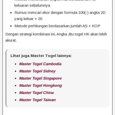
keluaran sebelumnya
Rumus mencari ekor dengan formula 100(-) angka 2D
yang keluar + 20
Metode perhitungan berdasarkan jumlah AS + KOP
Dengan strategi kombinasi ini, Angka Jitu togel HK akan lebih
akurat.
Lihat juga Master Togel lainnya:
Master Togel Cambodia
Master Togel Sidney
Master Togel Singapore
Master Togel Hongkong
Master Togel China
Master Togel Taiwan