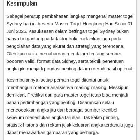
Kesimpulan
Sebagai penutup pembahasan lengkap mengenai master togel
Sydney hari ini beserta Master Togel Hongkong Hari Senin 01
Juni 2026. Kesuksesan dalam bettingan togel Sydney bukan
hanya bergantung pada faktor hoki, melainkan juga pada
pengolahan data yang akurat dan strategi yang terencana.
Oleh karena itu, pemahaman mendalam tentang sumber
bocoran valid, format data Sidney, serta teknik penentuan
angka jitu menjadi pondasi penting dalam meraih hasil optimal.
Kesimpulannya, setiap pemain togel dituntut untuk
membangun metode analisisnya masing-masing. Meskipun
demikian, Prediksi dari para master togel tetap bisa menjadi
bahan pertimbangan yang penting. Disarankan selalu
mencocokkan angka jitu dari berbagai sumber kredibel
sebelum menentukan angka taruhan. Tak kalah penting,
statistik historis dan rekam jejak keluaran angka terdahulu juga
dapat menawarkan gambaran yang berharga.