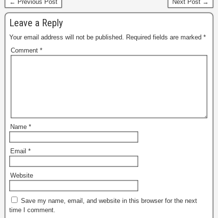
← Previous Post
Next Post →
Leave a Reply
Your email address will not be published.
Required fields are marked
*
Comment
*
Name
*
Email
*
Website
Save my name, email, and website in this browser for the next
time I comment.