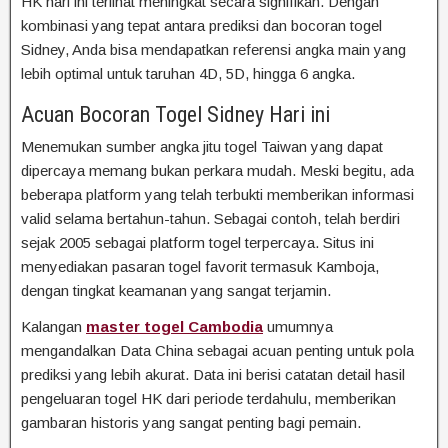
HK hari ini terlihat meningkat secara signifikan. Dengan
kombinasi yang tepat antara prediksi dan bocoran togel
Sidney, Anda bisa mendapatkan referensi angka main yang
lebih optimal untuk taruhan 4D, 5D, hingga 6 angka.
Acuan Bocoran Togel Sidney Hari ini
Menemukan sumber angka jitu togel Taiwan yang dapat
dipercaya memang bukan perkara mudah. Meski begitu, ada
beberapa platform yang telah terbukti memberikan informasi
valid selama bertahun-tahun. Sebagai contoh, telah berdiri
sejak 2005 sebagai platform togel terpercaya. Situs ini
menyediakan pasaran togel favorit termasuk Kamboja,
dengan tingkat keamanan yang sangat terjamin.
Kalangan
master togel Cambodia
umumnya
mengandalkan Data China sebagai acuan penting untuk pola
prediksi yang lebih akurat. Data ini berisi catatan detail hasil
pengeluaran togel HK dari periode terdahulu, memberikan
gambaran historis yang sangat penting bagi pemain.