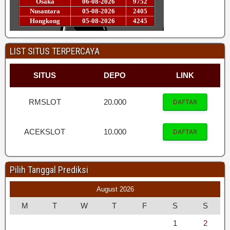
LIST SITUS TERPERCAYA
SITUS
DEPO
LINK
RMSLOT
20.000
DAFTAR
ACEKSLOT
10.000
DAFTAR
Pilih Tanggal Prediksi
August 2026
M
T
W
T
F
S
S
1
2