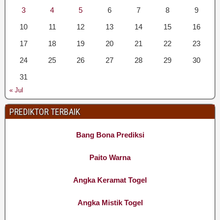
3
4
5
6
7
8
9
10
11
12
13
14
15
16
17
18
19
20
21
22
23
24
25
26
27
28
29
30
31
« Jul
PREDIKTOR TERBAIK
Bang Bona Prediksi
Paito Warna
Angka Keramat Togel
Angka Mistik Togel