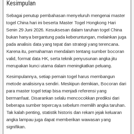
Kesimpulan
Sebagai penutup pembahasan menyeluruh mengenai master
togel China hari ini beserta Master Togel Hongkong Hari
Senin 29 Juni 2026. Kesuksesan dalam taruhan togel China
bukan hanya bergantung pada keberuntungan, melainkan juga
pada analisis data yang tepat dan strategi yang terencana.
Karena itu, pemahaman mendalam tentang sumber bocoran
valid, format data HK, serta teknik penyusunan angka jitu
merupakan kunci utama dalam meningkatkan peluang.
Kesimpulannya, setiap pemain togel harus membangun
metode analisisnya sendiri. Meskipun demikian, Bocoran dari
para master togel tetap bisa menjadi referensi yang
bermanfaat. Disarankan selalu mencocokkan prediksi dari
beberapa sumber tepercaya sebelum memilih angka taruhan.
Tak kalah penting, statistik historis dan rekam jejak keluaran
angka lampau juga dapat memberikan wawasan yang
signifikan.