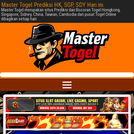
Master Togel Prediksi HK, SGP, SDY Hari ini
Master Togel merupakan situs Prediksi dan Bocoran Togel Hongkong,
Singapore, Sidney, China, Taiwan, Cambodia dari pusat Togel Online
dibagikan setiap hari.