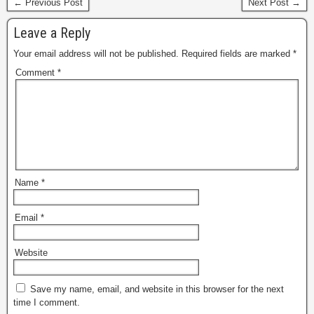
← Previous Post
Next Post →
Leave a Reply
Your email address will not be published.
Required fields are marked
*
Comment
*
Name
*
Email
*
Website
Save my name, email, and website in this browser for the next
time I comment.