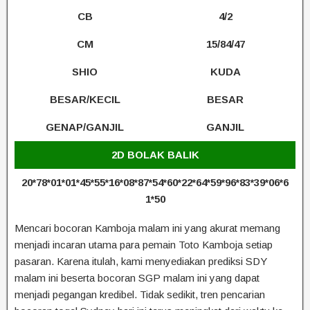
CB
4/2
CM
15/84/47
SHIO
KUDA
BESAR/KECIL
BESAR
GENAP/GANJIL
GANJIL
2D BOLAK BALIK
20*78*01*01*45*55*16*08*87*54*60*22*64*59*96*83*39*06*6
1*50
Mencari bocoran Kamboja malam ini yang akurat memang
menjadi incaran utama para pemain Toto Kamboja setiap
pasaran. Karena itulah, kami menyediakan prediksi SDY
malam ini beserta bocoran SGP malam ini yang dapat
menjadi pegangan kredibel. Tidak sedikit, tren pencarian