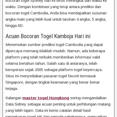
bocoran togel Sydney hari ini terus meningkat dari waktu ke
waktu. Dengan kombinasi yang teruji antara prediksi dan
bocoran togel Cambodia, Anda bisa mendapatkan susunan
angka main yang lebih kuat untuk taruhan 4 angka, 5 angka,
hingga 6D.
Acuan Bocoran Togel Kamboja Hari ini
Menemukan sumber prediksi togel Cambodia yang dapat
dipercaya memang tidaklah mudah. Namun, ada beberapa
platform yang telah terbukti memberikan informasi valid
selama bertahun-tahun. Salah satu di antaranya, telah
beroperasi sejak 2005 sebagai platform togel terpercaya.
Situs ini menyediakan pasaran togel favorit termasuk
Singapore, dengan tingkat keamanan yang benar-benar
terjaga.
Kalangan
master togel Hongkong
sering mengandalkan
Data Sidney sebagai acuan penting untuk perhitungan matang
yang lebih tajam. Data ini berisi catatan detail hasil
pengeluaran togel HK dari periode sebelumnya, menyajikan