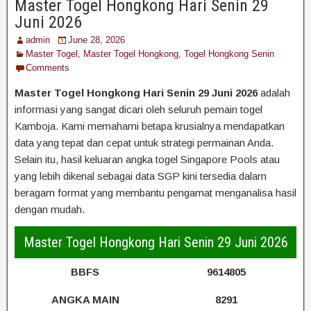
Master Togel Hongkong Hari Senin 29
Juni 2026
admin
June 28, 2026
Master Togel
,
Master Togel Hongkong
,
Togel Hongkong Senin
Comments
Master Togel Hongkong Hari Senin 29 Juni 2026
adalah
informasi yang sangat dicari oleh seluruh pemain togel
Kamboja. Kami memahami betapa krusialnya mendapatkan
data yang tepat dan cepat untuk strategi permainan Anda.
Selain itu, hasil keluaran angka togel Singapore Pools atau
yang lebih dikenal sebagai data SGP kini tersedia dalam
beragam format yang membantu pengamat menganalisa hasil
dengan mudah.
Master Togel Hongkong Hari Senin 29 Juni 2026
BBFS
9614805
ANGKA MAIN
8291