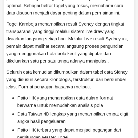
optimal. Sebagai bettor togel yang fokus, memahami cara
data disusun menjadi dasar penting dalam permainan ini.
Togel Kamboja menampilkan result Sydney dengan tingkat
transparansi yang tinggi melalui sistem live draw yang
disiarkan langsung setiap hari. Melalui Live result Sydney ini,
pemain dapat melihat secara langsung proses pengundian
yang menggunakan bola-bola kecil yang diputar dan
dikeluarkan satu per satu tanpa adanya manipulasi.
Seluruh data kemudian dikumpulkan dalam tabel data Sidney
yang disusun secara kronologis, terstruktur, dan bersumber
jelas. Format penyajian biasanya meliputi:
Paito HK yang menampilkan data dalam format
berwarna untuk memudahkan analisis pola
Data Taiwan 4D lengkap yang menampilkan empat digit
angka hasil pengeluaran
Paito HK terbaru yang dapat menjadi pegangan dari
perhitungan Master Togel