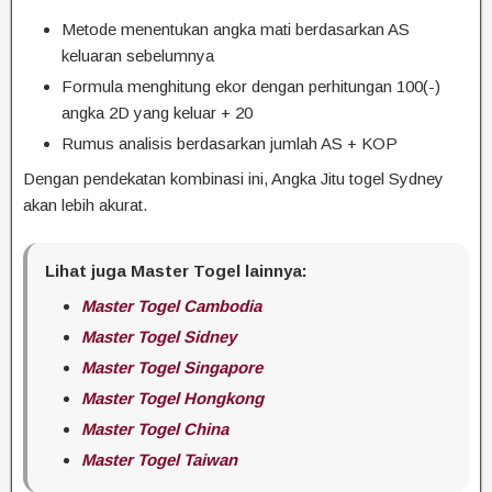
Metode menentukan angka mati berdasarkan AS
keluaran sebelumnya
Formula menghitung ekor dengan perhitungan 100(-)
angka 2D yang keluar + 20
Rumus analisis berdasarkan jumlah AS + KOP
Dengan pendekatan kombinasi ini, Angka Jitu togel Sydney
akan lebih akurat.
Lihat juga Master Togel lainnya:
Master Togel Cambodia
Master Togel Sidney
Master Togel Singapore
Master Togel Hongkong
Master Togel China
Master Togel Taiwan