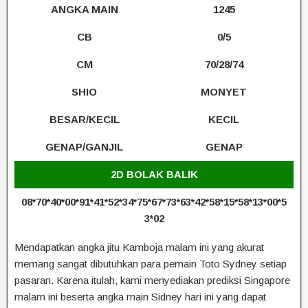
ANGKA MAIN
1245
CB
0/5
CM
70/28/74
SHIO
MONYET
BESAR/KECIL
KECIL
GENAP/GANJIL
GENAP
2D BOLAK BALIK
08*70*40*00*91*41*52*34*75*67*73*63*42*58*15*58*13*00*5
3*02
Mendapatkan angka jitu Kamboja malam ini yang akurat
memang sangat dibutuhkan para pemain Toto Sydney setiap
pasaran. Karena itulah, kami menyediakan prediksi Singapore
malam ini beserta angka main Sidney hari ini yang dapat