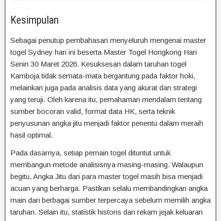
Kesimpulan
Sebagai penutup pembahasan menyeluruh mengenai master
togel Sydney hari ini beserta Master Togel Hongkong Hari
Senin 30 Maret 2026. Kesuksesan dalam taruhan togel
Kamboja tidak semata-mata bergantung pada faktor hoki,
melainkan juga pada analisis data yang akurat dan strategi
yang teruji. Oleh karena itu, pemahaman mendalam tentang
sumber bocoran valid, format data HK, serta teknik
penyusunan angka jitu menjadi faktor penentu dalam meraih
hasil optimal.
Pada dasarnya, setiap pemain togel dituntut untuk
membangun metode analisisnya masing-masing. Walaupun
begitu, Angka Jitu dari para master togel masih bisa menjadi
acuan yang berharga. Pastikan selalu membandingkan angka
main dari berbagai sumber terpercaya sebelum memilih angka
taruhan. Selain itu, statistik historis dan rekam jejak keluaran