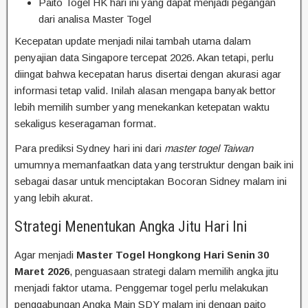
Paito Togel HK hari ini yang dapat menjadi pegangan
dari analisa Master Togel
Kecepatan update menjadi nilai tambah utama dalam
penyajian data Singapore tercepat 2026. Akan tetapi, perlu
diingat bahwa kecepatan harus disertai dengan akurasi agar
informasi tetap valid. Inilah alasan mengapa banyak bettor
lebih memilih sumber yang menekankan ketepatan waktu
sekaligus keseragaman format.
Para prediksi Sydney hari ini dari
master togel Taiwan
umumnya memanfaatkan data yang terstruktur dengan baik ini
sebagai dasar untuk menciptakan Bocoran Sidney malam ini
yang lebih akurat.
Strategi Menentukan Angka Jitu Hari Ini
Agar menjadi
Master Togel Hongkong Hari Senin 30
Maret 2026
, penguasaan strategi dalam memilih angka jitu
menjadi faktor utama. Penggemar togel perlu melakukan
penggabungan Angka Main SDY malam ini dengan paito