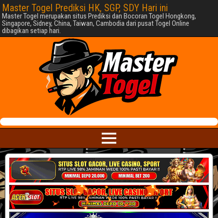
Master Togel Prediksi HK, SGP, SDY Hari ini
Master Togel merupakan situs Prediksi dan Bocoran Togel Hongkong,
Singapore, Sidney, China, Taiwan, Cambodia dari pusat Togel Online
dibagikan setiap hari.