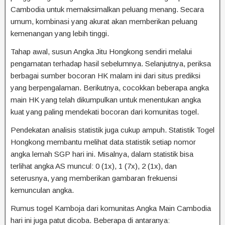
Cambodia untuk memaksimalkan peluang menang. Secara
umum, kombinasi yang akurat akan memberikan peluang
kemenangan yang lebih tinggi.
Tahap awal, susun Angka Jitu Hongkong sendiri melalui
pengamatan terhadap hasil sebelumnya. Selanjutnya, periksa
berbagai sumber bocoran HK malam ini dari situs prediksi
yang berpengalaman. Berikutnya, cocokkan beberapa angka
main HK yang telah dikumpulkan untuk menentukan angka
kuat yang paling mendekati bocoran dari komunitas togel.
Pendekatan analisis statistik juga cukup ampuh. Statistik Togel
Hongkong membantu melihat data statistik setiap nomor
angka lemah SGP hari ini. Misalnya, dalam statistik bisa
terlihat angka AS muncul: 0 (1x), 1 (7x), 2 (1x), dan
seterusnya, yang memberikan gambaran frekuensi
kemunculan angka.
Rumus togel Kamboja dari komunitas Angka Main Cambodia
hari ini juga patut dicoba. Beberapa di antaranya: