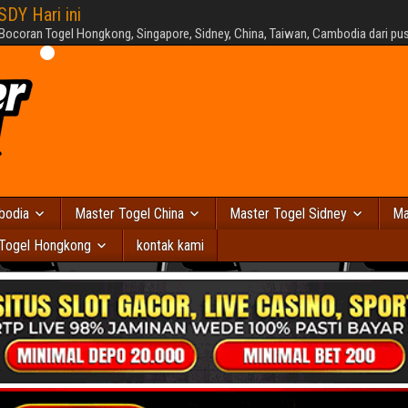
SDY Hari ini
Bocoran Togel Hongkong, Singapore, Sidney, China, Taiwan, Cambodia dari pusat
bodia
Master Togel China
Master Togel Sidney
Ma
Togel Hongkong
kontak kami