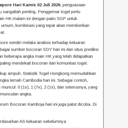
pore Hari Kamis 02 Juli 2026
, penguasaan
u sangatlah penting. Penggemar togel perlu
n HK malam ini dengan paito SGP untuk
a umum, kombinasi yang tepat akan memberikan
ar.
ore sendiri melalui analisis terhadap keluaran
agai sumber bocoran SDY hari ini dari situs prediksi
kan beberapa angka main HK yang telah didapatkan
aling mendekati bocoran dari komunitas togel.
 cukup ampuh. Statistik Togel Hongkong memudahkan
 angka lemah Cambodia hari ini. Sebagai contoh,
S muncul: 0 (1x), 1 (7x), 2 (1x), dan seterusnya, yang
emunculan angka.
um Bocoran Kamboja hari ini juga patut dicoba. Di
rdasarkan AS keluaran sebelumnya