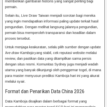
memberikan gambaran historis yang sangat penting bagi
pemain.
Selain itu, Live Draw Taiwan menjadi sorotan bagi mereka
yang ingin mendapatkan informasi paling update terkait hasil
pengundian. Dengan melihat langsung jalannya pengundian,
pemain bisa memperoleh transparansi dan keadilan dalam
proses tersebut.
Untuk menjaga keakuratan, selalu pilih sumber dengan update
live draw Kamboja
yang stabil, cek reputasi website melalui
review, dan pastikan data yang ditampilkan sama persis
dengan situs resmi. Komunitas Sydney juga menjadi wadah
utama yang banyak dikunjungi oleh penggemar togel, di mana
para master menyusun prediksi Kamboja hari ini yang akurat
melalui syair.
Format dan Penarikan Data China 2026
Data Kamboja disajikan dalam berbagai format yang
memudahkan para master togel SGP hari ini menganalisis