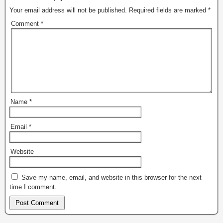
Your email address will not be published.
Required fields are marked
*
Comment
*
Name
*
Email
*
Website
Save my name, email, and website in this browser for the next
time I comment.