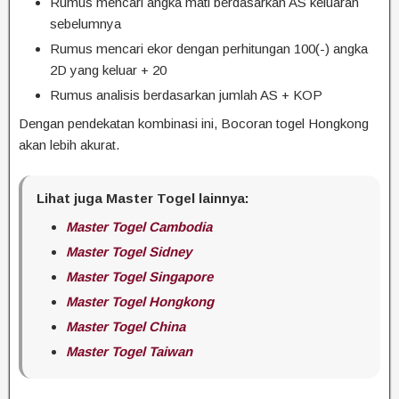
Rumus mencari angka mati berdasarkan AS keluaran
sebelumnya
Rumus mencari ekor dengan perhitungan 100(-) angka
2D yang keluar + 20
Rumus analisis berdasarkan jumlah AS + KOP
Dengan pendekatan kombinasi ini, Bocoran togel Hongkong
akan lebih akurat.
Lihat juga Master Togel lainnya:
Master Togel Cambodia
Master Togel Sidney
Master Togel Singapore
Master Togel Hongkong
Master Togel China
Master Togel Taiwan