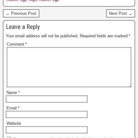
← Previous Post
Next Post →
Leave a Reply
Your email address will not be published.
Required fields are marked
*
Comment
*
Name
*
Email
*
Website