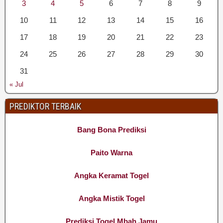
3
4
5
6
7
8
9
10
11
12
13
14
15
16
17
18
19
20
21
22
23
24
25
26
27
28
29
30
31
« Jul
PREDIKTOR TERBAIK
Bang Bona Prediksi
Paito Warna
Angka Keramat Togel
Angka Mistik Togel
Prediksi Togel Mbah Jamu