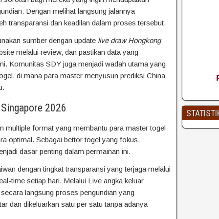
engundian. Dengan melihat langsung jalannya
h transparansi dan keadilan dalam proses tersebut.
 gunakan sumber dengan update
live draw Hongkong
bsite melalui review, dan pastikan data yang
resmi. Komunitas SDY juga menjadi wadah utama yang
ogel, di mana para master menyusun prediksi China
u.
 Singapore 2026
STATISTI
am multiple format yang membantu para master togel
ra optimal. Sebagai bettor togel yang fokus,
jadi dasar penting dalam permainan ini.
wan dengan tingkat transparansi yang terjaga melalui
al-time setiap hari. Melalui Live angka keluar
t secara langsung proses pengundian yang
r dan dikeluarkan satu per satu tanpa adanya