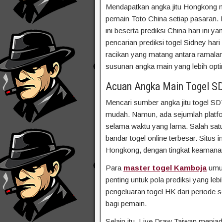
Mendapatkan angka jitu Hongkong m
pemain Toto China setiap pasaran.
ini beserta prediksi China hari ini y
pencarian prediksi togel Sidney har
racikan yang matang antara ramala
susunan angka main yang lebih opti
Acuan Angka Main Togel SD
Mencari sumber angka jitu togel S
mudah. Namun, ada sejumlah platfor
selama waktu yang lama. Salah satu
bandar togel online terbesar. Situs
Hongkong, dengan tingkat keamanan
Para
master togel Kamboja
umum
penting untuk pola prediksi yang lebi
pengeluaran togel HK dari periode 
bagi pemain.
Selain itu, Live Draw Taiwan menja