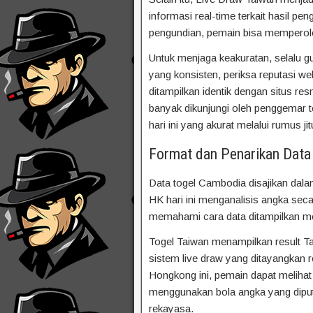
informasi real-time terkait hasil p
pengundian, pemain bisa memperole
Untuk menjaga keakuratan, selalu
yang konsisten, periksa reputasi we
ditampilkan identik dengan situs 
banyak dikunjungi oleh penggemar t
hari ini yang akurat melalui rumus jit
Format dan Penarikan Data
Data togel Cambodia disajikan dal
HK hari ini menganalisis angka seca
memahami cara data ditampilkan men
Togel Taiwan menampilkan result Tai
sistem live draw yang ditayangkan re
Hongkong ini, pemain dapat meliha
menggunakan bola angka yang diputa
rekayasa.