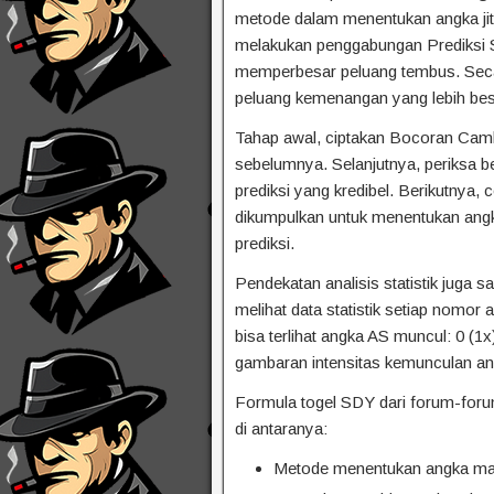
metode dalam menentukan angka jitu
melakukan penggabungan Prediksi S
memperbesar peluang tembus. Sec
peluang kemenangan yang lebih bes
Tahap awal, ciptakan Bocoran Cambo
sebelumnya. Selanjutnya, periksa be
prediksi yang kredibel. Berikutnya
dikumpulkan untuk menentukan angk
prediksi.
Pendekatan analisis statistik juga 
melihat data statistik setiap nomor 
bisa terlihat angka AS muncul: 0 (1
gambaran intensitas kemunculan an
Formula togel SDY dari forum-forum
di antaranya:
Metode menentukan angka mat