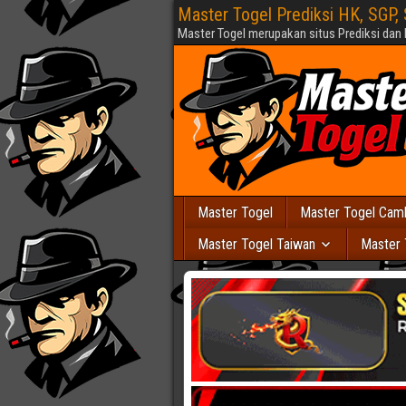
Master Togel Prediksi HK, SGP, 
Master Togel merupakan situs Prediksi dan 
Master Togel
Master Togel Cam
Master Togel Taiwan
Master 