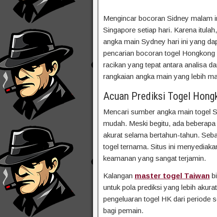
Mengincar bocoran Sidney malam in
Singapore setiap hari. Karena itula
angka main Sydney hari ini yang dap
pencarian bocoran togel Hongkong h
racikan yang tepat antara analisa 
rangkaian angka main yang lebih ma
Acuan Prediksi Togel Hongk
Mencari sumber angka main togel 
mudah. Meski begitu, ada beberapa 
akurat selama bertahun-tahun. Sebag
togel ternama. Situs ini menyediak
keamanan yang sangat terjamin.
Kalangan
master togel Taiwan
bi
untuk pola prediksi yang lebih akura
pengeluaran togel HK dari periode 
bagi pemain.