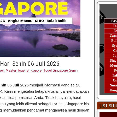
Hari Senin 06 Juli 2026
gel
,
Master Togel Singapore
,
Togel Singapore Senin
in 06 Juli 2026
menjadi informasi yang selalu
 HK. Kami mengetahui betapa krusialnya mendapatkan
k analisa permainan Anda. Tidak hanya itu, hasil
tau yang lebih dikenal sebagai PAITO Singapore kini
LIST SIT
ng memudahkan pengamat menganalisa hasil dengan