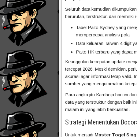
Seluruh data kemudian dikumpulkan
berurutan, terstruktur, dan memilik
Tabel Paito Sydney yang meny
mempercepat analisis pola
Data keluaran Taiwan 4 digit 
Paito HK terbaru yang dapat m
Keunggulan kecepatan update menja
tercepat 2026. Meski demikian, per
akurasi agar informasi tetap valid.
sumber yang mengutamakan ketepat
Para angka jitu Kamboja hari ini dar
data yang terstruktur dengan baik 
malam ini yang lebih berkualitas.
Strategi Menentukan Bocora
Untuk menjadi
Master Togel Singa