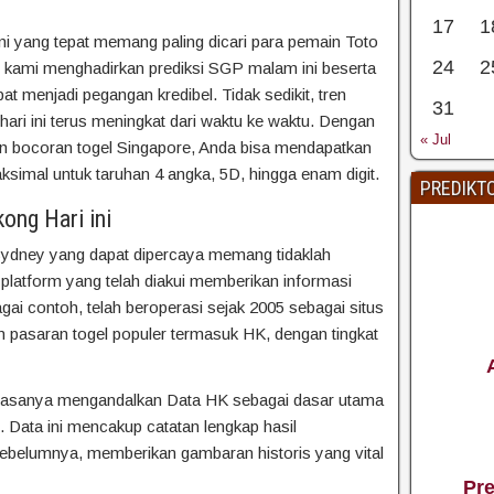
17
1
i yang tepat memang paling dicari para pemain Toto
24
2
h, kami menghadirkan prediksi SGP malam ini beserta
at menjadi pegangan kredibel. Tidak sedikit, tren
31
ari ini terus meningkat dari waktu ke waktu. Dengan
« Jul
dan bocoran togel Singapore, Anda bisa mendapatkan
ksimal untuk taruhan 4 angka, 5D, hingga enam digit.
PREDIKT
ong Hari ini
Sydney yang dapat dipercaya memang tidaklah
platform yang telah diakui memberikan informasi
ai contoh, telah beroperasi sejak 2005 sebagai situs
an pasaran togel populer termasuk HK, dengan tingkat
asanya mengandalkan Data HK sebagai dasar utama
t. Data ini mencakup catatan lengkap hasil
sebelumnya, memberikan gambaran historis yang vital
Pre