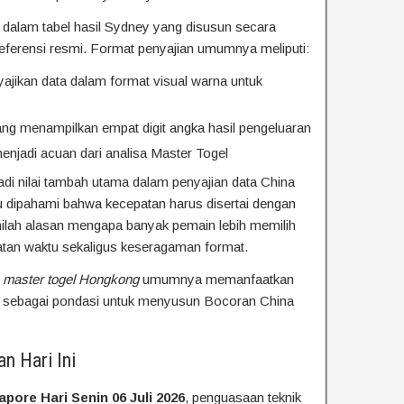
 dalam tabel hasil Sydney yang disusun secara
i referensi resmi. Format penyajian umumnya meliputi:
ajikan data dalam format visual warna untuk
yang menampilkan empat digit angka hasil pengeluaran
enjadi acuan dari analisa Master Togel
di nilai tambah utama dalam penyajian data China
lu dipahami bahwa kecepatan harus disertai dengan
 Inilah alasan mengapa banyak pemain lebih memilih
an waktu sekaligus keseragaman format.
i
master togel Hongkong
umumnya memanfaatkan
ini sebagai pondasi untuk menyusun Bocoran China
n Hari Ini
pore Hari Senin 06 Juli 2026
, penguasaan teknik