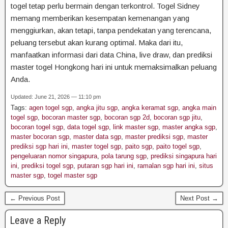
togel tetap perlu bermain dengan terkontrol. Togel Sidney
memang memberikan kesempatan kemenangan yang
menggiurkan, akan tetapi, tanpa pendekatan yang terencana,
peluang tersebut akan kurang optimal. Maka dari itu,
manfaatkan informasi dari data China, live draw, dan prediksi
master togel Hongkong hari ini untuk memaksimalkan peluang
Anda.
Updated: June 21, 2026 — 11:10 pm
Tags:
agen togel sgp
,
angka jitu sgp
,
angka keramat sgp
,
angka main
togel sgp
,
bocoran master sgp
,
bocoran sgp 2d
,
bocoran sgp jitu
,
bocoran togel sgp
,
data togel sgp
,
link master sgp
,
master angka sgp
,
master bocoran sgp
,
master data sgp
,
master prediksi sgp
,
master
prediksi sgp hari ini
,
master togel sgp
,
paito sgp
,
paito togel sgp
,
pengeluaran nomor singapura
,
pola tarung sgp
,
prediksi singapura hari
ini
,
prediksi togel sgp
,
putaran sgp hari ini
,
ramalan sgp hari ini
,
situs
master sgp
,
togel master sgp
← Previous Post
Next Post →
Leave a Reply