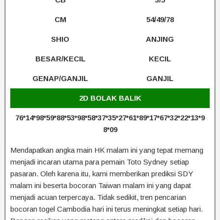
CM
54/49/78
SHIO
ANJING
BESAR/KECIL
KECIL
GENAP/GANJIL
GANJIL
2D BOLAK BALIK
76*14*98*59*88*53*98*58*37*35*27*61*89*17*67*32*22*13*9
8*09
Mendapatkan angka main HK malam ini yang tepat memang
menjadi incaran utama para pemain Toto Sydney setiap
pasaran. Oleh karena itu, kami memberikan prediksi SDY
malam ini beserta bocoran Taiwan malam ini yang dapat
menjadi acuan terpercaya. Tidak sedikit, tren pencarian
bocoran togel Cambodia hari ini terus meningkat setiap hari.