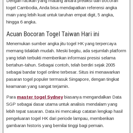
Dengan racikan yang matang antara prediksi dan bocoran
togel Cambodia, Anda bisa mendapatkan referensi angka
main yang lebih kuat untuk taruhan empat digit, 5 angka,
hingga 6 angka.
Acuan Bocoran Togel Taiwan Hari ini
Menemukan sumber angka jitu togel HK yang terpercaya
memang tidaklah mudah. Meski begitu, ada sejumlah platform
yang telah terbukti memberikan informasi presisi selama
bertahun-tahun. Sebagai contoh, telah berdiri sejak 2005
sebagai bandar togel online terbesar. Situs ini menawarkan
pasaran togel populer termasuk Singapore, dengan tingkat
keamanan yang sangat terjamin.
Para
master togel Sydney
biasanya mengandalkan Data
SGP sebagai dasar utama untuk analisis mendalam yang
lebih tepat sasaran. Data ini mencakup catatan lengkap hasil
pengeluaran togel HK dari periode lampau, memberikan
gambaran historis yang bernilai tinggi bagi pemain.