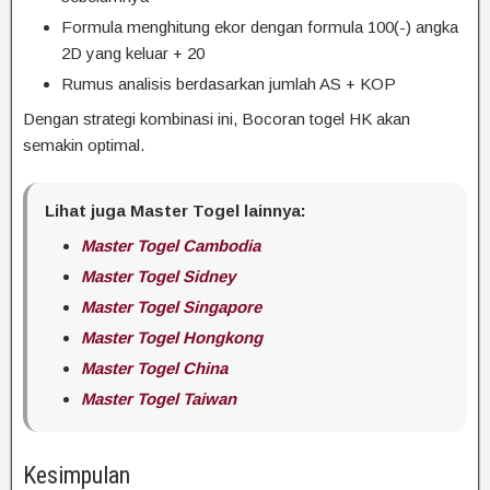
Formula menghitung ekor dengan formula 100(-) angka
2D yang keluar + 20
Rumus analisis berdasarkan jumlah AS + KOP
Dengan strategi kombinasi ini, Bocoran togel HK akan
semakin optimal.
Lihat juga Master Togel lainnya:
Master Togel Cambodia
Master Togel Sidney
Master Togel Singapore
Master Togel Hongkong
Master Togel China
Master Togel Taiwan
Kesimpulan