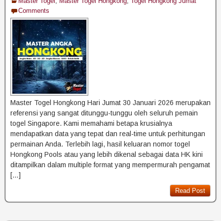
Master Togel
,
Master Togel Hongkong
,
Togel Hongkong Jumat
Comments
Master Togel Hongkong Hari Jumat 30 Januari 2026 merupakan
referensi yang sangat ditunggu-tunggu oleh seluruh pemain
togel Singapore. Kami memahami betapa krusialnya
mendapatkan data yang tepat dan real-time untuk perhitungan
permainan Anda. Terlebih lagi, hasil keluaran nomor togel
Hongkong Pools atau yang lebih dikenal sebagai data HK kini
ditampilkan dalam multiple format yang mempermurah pengamat
[…]
Read Post