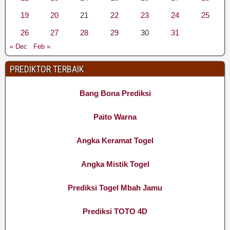
19
20
21
22
23
24
25
26
27
28
29
30
31
« Dec
Feb »
PREDIKTOR TERBAIK
Bang Bona Prediksi
Paito Warna
Angka Keramat Togel
Angka Mistik Togel
Prediksi Togel Mbah Jamu
Prediksi TOTO 4D