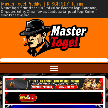
Master Togel Prediksi HK, SGP, SDY Hari ini
Master Togel merupakan situs Prediksi dan Bocoran Togel Hongkong,
Singapore, Sidney, China, Taiwan, Cambodia dari pusat Togel Online
dibagikan setiap hari.