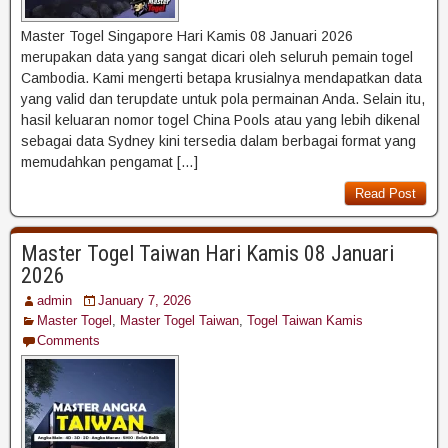
Master Togel Singapore Hari Kamis 08 Januari 2026
merupakan data yang sangat dicari oleh seluruh pemain togel
Cambodia. Kami mengerti betapa krusialnya mendapatkan data
yang valid dan terupdate untuk pola permainan Anda. Selain itu,
hasil keluaran nomor togel China Pools atau yang lebih dikenal
sebagai data Sydney kini tersedia dalam berbagai format yang
memudahkan pengamat […]
Read Post
Master Togel Taiwan Hari Kamis 08 Januari
2026
admin
January 7, 2026
Master Togel
,
Master Togel Taiwan
,
Togel Taiwan Kamis
Comments