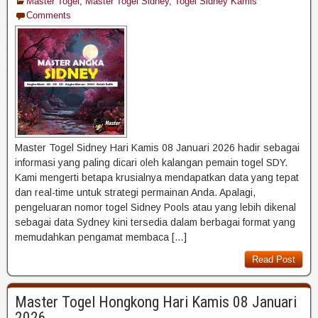
Master Togel
,
Master Togel Sidney
,
Togel Sidney Kamis
Comments
Master Togel Sidney Hari Kamis 08 Januari 2026 hadir sebagai
informasi yang paling dicari oleh kalangan pemain togel SDY.
Kami mengerti betapa krusialnya mendapatkan data yang tepat
dan real-time untuk strategi permainan Anda. Apalagi,
pengeluaran nomor togel Sidney Pools atau yang lebih dikenal
sebagai data Sydney kini tersedia dalam berbagai format yang
memudahkan pengamat membaca […]
Read Post
Master Togel Hongkong Hari Kamis 08 Januari
2026