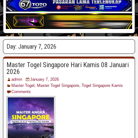
Day:
January 7, 2026
Master Togel Singapore Hari Kamis 08 Januari
2026
admin
January 7, 2026
Master Togel
,
Master Togel Singapore
,
Togel Singapore Kamis
Comments