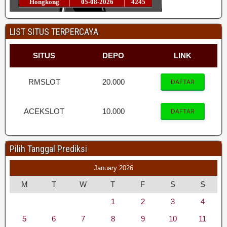
LIST SITUS TERPERCAYA
SITUS
DEPO
LINK
RMSLOT
20.000
DAFTAR
ACEKSLOT
10.000
DAFTAR
Pilih Tanggal Prediksi
January 2026
M
T
W
T
F
S
S
1
2
3
4
5
6
7
8
9
10
11