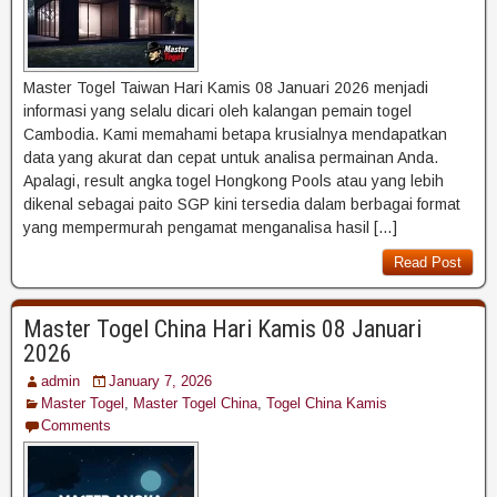
Master Togel Taiwan Hari Kamis 08 Januari 2026 menjadi
informasi yang selalu dicari oleh kalangan pemain togel
Cambodia. Kami memahami betapa krusialnya mendapatkan
data yang akurat dan cepat untuk analisa permainan Anda.
Apalagi, result angka togel Hongkong Pools atau yang lebih
dikenal sebagai paito SGP kini tersedia dalam berbagai format
yang mempermurah pengamat menganalisa hasil […]
Read Post
Master Togel China Hari Kamis 08 Januari
2026
admin
January 7, 2026
Master Togel
,
Master Togel China
,
Togel China Kamis
Comments