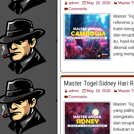
admin
May 19, 2026
Master T
Comments
Master To
referensi 
Kami menge
dan terupd
itu, hasil
dikenal se
yang memp
Master Togel Sidney Hari 
admin
May 19, 2026
Master T
Comments
Master To
yang palin
mengetahu
dan terupd
keluaran n