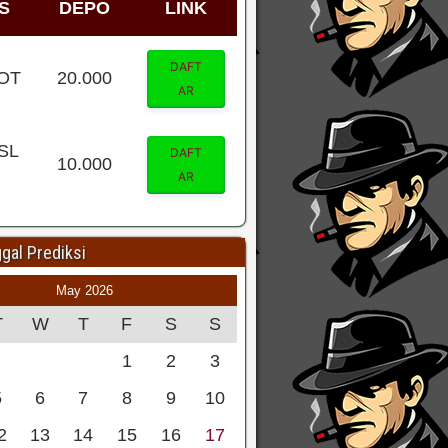
S
DEPO
LINK
DAFT
OT
20.000
AR
SL
DAFT
10.000
AR
ggal Prediksi
May 2026
T
W
T
F
S
S
1
2
3
5
6
7
8
9
10
2
13
14
15
16
17