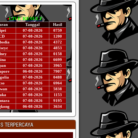
US TERPERCAYA