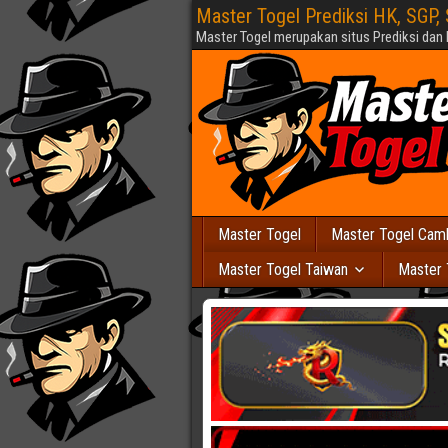
Master Togel Prediksi HK, SGP, 
Master Togel merupakan situs Prediksi dan 
Master Togel
Master Togel Cam
Master Togel Taiwan
Master 