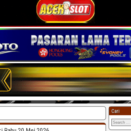
Cari
ri Rabu 20 Mei 2026