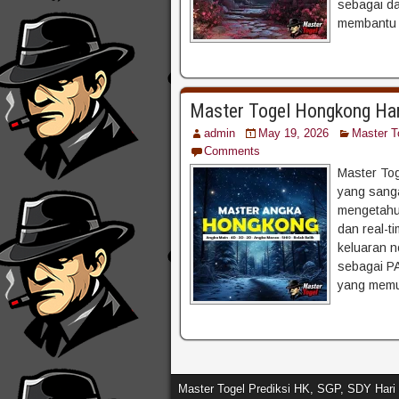
sebagai da
membantu 
Master Togel Hongkong Har
admin
May 19, 2026
Master T
Comments
Master Tog
yang sanga
mengetahu
dan real-t
keluaran n
sebagai PA
yang memu
Master Togel Prediksi HK, SGP, SDY Hari 