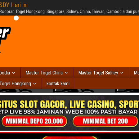
SDY Hari ini
Bocoran Togel Hongkong, Singapore, Sidney, China, Taiwan, Cambodia dari pusat
bodia
Master Togel China
Master Togel Sidney
Ma
Togel Hongkong
kontak kami