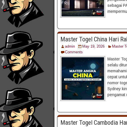
sebagai PA
mempermur
Master Togel China Hari R
admin
May 19, 2026
Master T
Comments
Master Tog
selalu dit
memahami 
cepat untu
nomor toge
Sydney kin
pengamat 
Master Togel Cambodia Har