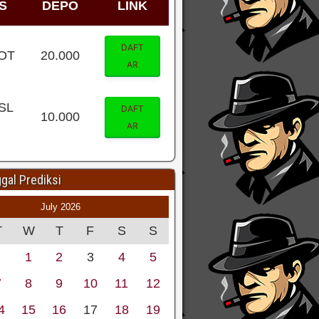
S
DEPO
LINK
DAFT
OT
20.000
AR
SL
DAFT
10.000
AR
ggal Prediksi
July 2026
T
W
T
F
S
S
1
2
3
4
5
7
8
9
10
11
12
4
15
16
17
18
19