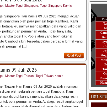
gel
,
Master Togel Singapore
,
Togel Singapore Kamis
el Singapore Hari Kamis 09 Juli 2026 menjadi acuan
t dinantikan oleh para pemain togel Kamboja. Kami
 betapa krusialnya mendapatkan data yang valid dan
k perhitungan permainan Anda. Tidak hanya itu,
n angka togel HK Pools atau yang lebih dikenal
ito Cambodia kini tersedia dalam berbagai format yang
ah pengamat […]
Read Post
Kamis 09 Juli 2026
gel
,
Master Togel Taiwan
,
Togel Taiwan Kamis
el Taiwan Hari Kamis 09 Juli 2026 adalah informasi
u dicari oleh seluruh pemain togel Kamboja. Kami
LIST SIT
betapa dibutuhkannya mendapatkan data yang resmi
untuk pola permainan Anda. Apalagi, result angka togel
ls atau yang lebih dikenal sebagai data Sydney kini