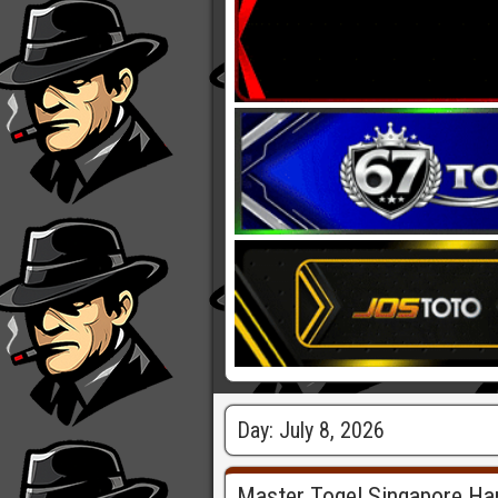
Day:
July 8, 2026
Master Togel Singapore Har