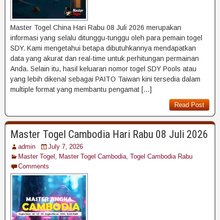
Master Togel China Hari Rabu 08 Juli 2026 merupakan
informasi yang selalu ditunggu-tunggu oleh para pemain togel
SDY. Kami mengetahui betapa dibutuhkannya mendapatkan
data yang akurat dan real-time untuk perhitungan permainan
Anda. Selain itu, hasil keluaran nomor togel SDY Pools atau
yang lebih dikenal sebagai PAITO Taiwan kini tersedia dalam
multiple format yang membantu pengamat […]
Read Post
Master Togel Cambodia Hari Rabu 08 Juli 2026
admin
July 7, 2026
Master Togel
,
Master Togel Cambodia
,
Togel Cambodia Rabu
Comments