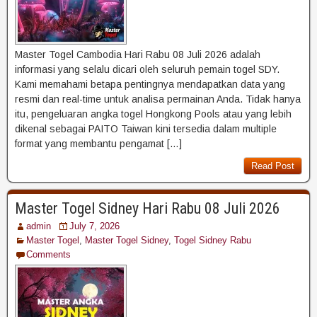
Master Togel Cambodia Hari Rabu 08 Juli 2026 adalah
informasi yang selalu dicari oleh seluruh pemain togel SDY.
Kami memahami betapa pentingnya mendapatkan data yang
resmi dan real-time untuk analisa permainan Anda. Tidak hanya
itu, pengeluaran angka togel Hongkong Pools atau yang lebih
dikenal sebagai PAITO Taiwan kini tersedia dalam multiple
format yang membantu pengamat […]
Read Post
Master Togel Sidney Hari Rabu 08 Juli 2026
admin
July 7, 2026
Master Togel
,
Master Togel Sidney
,
Togel Sidney Rabu
Comments