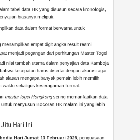
alam tabel data HK yang disusun secara kronologis,
enyajian biasanya meliputi:
pilkan data dalam format berwarna untuk
g menampilkan empat digit angka result resmi
dapat menjadi pegangan dari perhitungan Master Togel
di nilai tambah utama dalam penyajian data Kamboja
 bahwa kecepatan harus disertai dengan akurasi agar
nilah alasan mengapa banyak pemain lebih memilih
 waktu sekaligus keseragaman format.
ari
master togel Hongkong
sering memanfaatkan data
ar untuk menyusun Bocoran HK malam ini yang lebih
itu Hari Ini
dia Hari Jumat 13 Februari 2026
, penguasaan