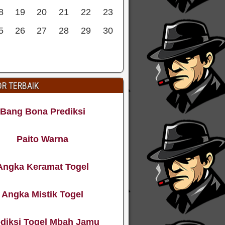
8
19
20
21
22
23
5
26
27
28
29
30
OR TERBAIK
Bang Bona Prediksi
Paito Warna
Angka Keramat Togel
Angka Mistik Togel
diksi Togel Mbah Jamu