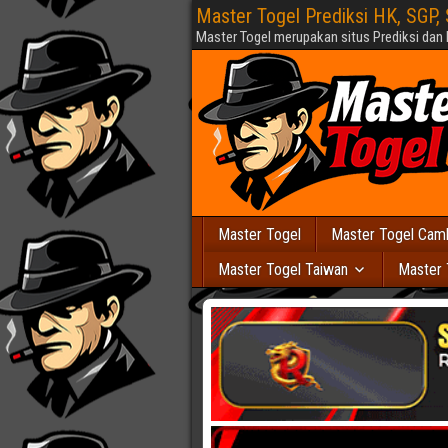
Master Togel Prediksi HK, SGP, 
Master Togel merupakan situs Prediksi dan 
Master Togel
Master Togel Cam
Master Togel Taiwan
Master 