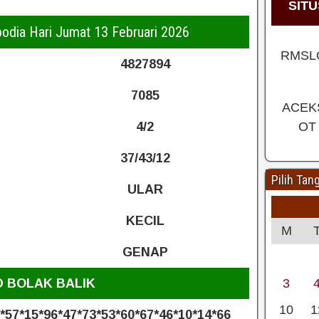
SITU
odia Hari Jumat 13 Februari 2026
RMSL
4827894
7085
ACEK
4/2
OT
37/43/12
Pilih Tan
ULAR
KECIL
M
GENAP
D BOLAK BALIK
3
10
1
*57*15*96*47*73*53*60*67*46*10*14*66