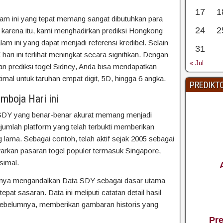
17
1
am ini yang tepat memang sangat dibutuhkan para
24
2
h karena itu, kami menghadirkan prediksi Hongkong
m ini yang dapat menjadi referensi kredibel. Selain
31
 hari ini terlihat meningkat secara signifikan. Dengan
« Jul
dan prediksi togel Sidney, Anda bisa mendapatkan
imal untuk taruhan empat digit, 5D, hingga 6 angka.
PREDIKT
mboja Hari ini
 SDY yang benar-benar akurat memang menjadi
ejumlah platform yang telah terbukti memberikan
 lama. Sebagai contoh, telah aktif sejak 2005 sebagai
awarkan pasaran togel populer termasuk Singapore,
simal.
a mengandalkan Data SDY sebagai dasar utama
epat sasaran. Data ini meliputi catatan detail hasil
 sebelumnya, memberikan gambaran historis yang
Pre