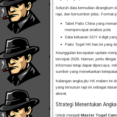
Seluruh data kemudian dirangkum d
rapi, dan bersumber jelas. Format p
Tabel Paito China yang menam
mempercepat analisis pola
Data keluaran SDY 4 digit yan
Paito Togel HK hari ini yang 
Keunggulan kecepatan update menja
tercepat 2026. Namun, perlu diingat
informasi tetap dapat dipercaya. I
sumber yang menekankan ketepatan
Kalangan angka jitu HK malam ini d
yang tersusun rapi ini sebagai das
akurat.
Strategi Menentukan Angka J
Untuk menjadi
Master Togel Cambo