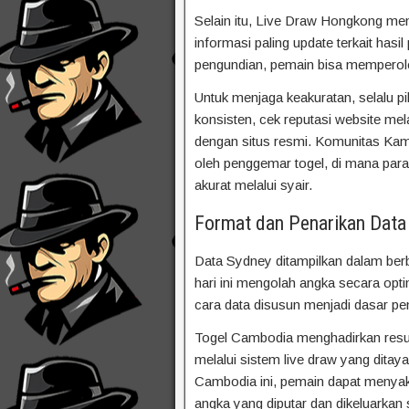
Selain itu, Live Draw Hongkong me
informasi paling update terkait has
pengundian, pemain bisa memperole
Untuk menjaga keakuratan, selalu p
konsisten, cek reputasi website mela
dengan situs resmi. Komunitas Kamb
oleh penggemar togel, di mana para
akurat melalui syair.
Format dan Penarikan Dat
Data Sydney ditampilkan dalam ber
hari ini mengolah angka secara opt
cara data disusun menjadi dasar pen
Togel Cambodia menghadirkan resul
melalui sistem live draw yang ditayan
Cambodia ini, pemain dapat menya
angka yang diputar dan dikeluarkan 