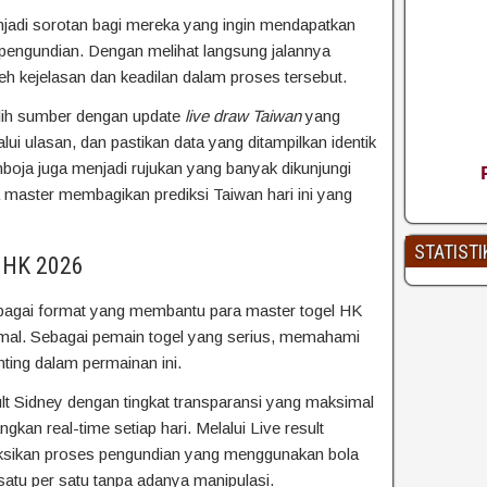
njadi sorotan bagi mereka yang ingin mendapatkan
il pengundian. Dengan melihat langsung jalannya
h kejelasan dan keadilan dalam proses tersebut.
ilih sumber dengan update
live draw Taiwan
yang
lui ulasan, dan pastikan data yang ditampilkan identik
oja juga menjadi rujukan yang banyak dikunjungi
 master membagikan prediksi Taiwan hari ini yang
STATISTI
a HK 2026
bagai format yang membantu para master togel HK
imal. Sebagai pemain togel yang serius, memahami
ting dalam permainan ini.
t Sidney dengan tingkat transparansi yang maksimal
gkan real-time setiap hari. Melalui Live result
ksikan proses pengundian yang menggunakan bola
satu per satu tanpa adanya manipulasi.