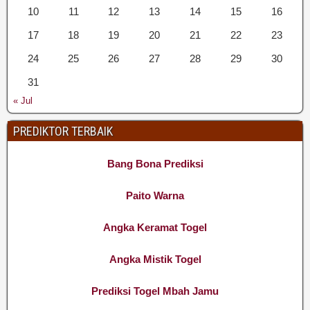
10
11
12
13
14
15
16
17
18
19
20
21
22
23
24
25
26
27
28
29
30
31
« Jul
PREDIKTOR TERBAIK
Bang Bona Prediksi
Paito Warna
Angka Keramat Togel
Angka Mistik Togel
Prediksi Togel Mbah Jamu