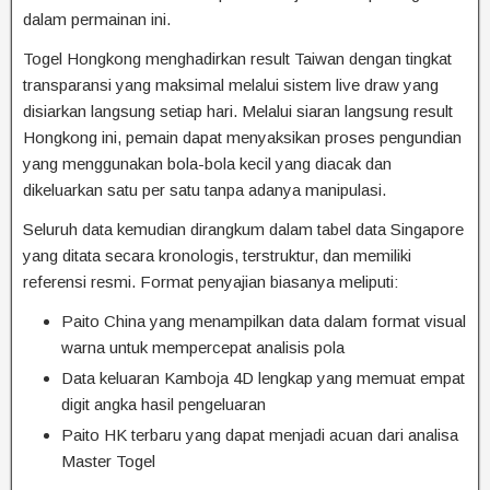
dalam permainan ini.
Togel Hongkong menghadirkan result Taiwan dengan tingkat
transparansi yang maksimal melalui sistem live draw yang
disiarkan langsung setiap hari. Melalui siaran langsung result
Hongkong ini, pemain dapat menyaksikan proses pengundian
yang menggunakan bola-bola kecil yang diacak dan
dikeluarkan satu per satu tanpa adanya manipulasi.
Seluruh data kemudian dirangkum dalam tabel data Singapore
yang ditata secara kronologis, terstruktur, dan memiliki
referensi resmi. Format penyajian biasanya meliputi:
Paito China yang menampilkan data dalam format visual
warna untuk mempercepat analisis pola
Data keluaran Kamboja 4D lengkap yang memuat empat
digit angka hasil pengeluaran
Paito HK terbaru yang dapat menjadi acuan dari analisa
Master Togel