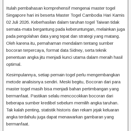
Itulah pembahasan komprehensif mengenai master togel
Singapore hari ini beserta Master Togel Cambodia Hari Kamis
02 Juli 2026. Keberhasilan dalam taruhan togel Taiwan tidak
semata-mata bergantung pada keberuntungan, melainkan juga
pada pengolahan data yang tepat dan strategi yang matang.
Oleh karena itu, pemahaman mendalam tentang sumber
bocoran terpercaya, format data Sidney, serta teknik
penentuan angka jitu menjadi kunci utama dalam meraih hasil
optimal.
Kesimpulannya, setiap pemain togel perlu mengembangkan
metode analisisnya sendiri. Meski begitu, Bocoran dari para
master togel masih bisa menjadi bahan pertimbangan yang
bermanfaat. Pastikan selalu mencocokkan bocoran dari
beberapa sumber kredibel sebelum memilih angka taruhan.
Tak kalah penting, statistik historis dan rekam jejak keluaran
angka terdahulu juga dapat menawarkan gambaran yang
bermanfaat.