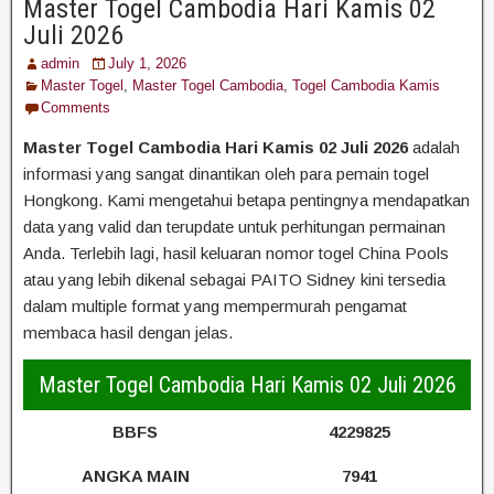
Master Togel Cambodia Hari Kamis 02
Juli 2026
admin
July 1, 2026
Master Togel
,
Master Togel Cambodia
,
Togel Cambodia Kamis
Comments
Master Togel Cambodia Hari Kamis 02 Juli 2026
adalah
informasi yang sangat dinantikan oleh para pemain togel
Hongkong. Kami mengetahui betapa pentingnya mendapatkan
data yang valid dan terupdate untuk perhitungan permainan
Anda. Terlebih lagi, hasil keluaran nomor togel China Pools
atau yang lebih dikenal sebagai PAITO Sidney kini tersedia
dalam multiple format yang mempermurah pengamat
membaca hasil dengan jelas.
Master Togel Cambodia Hari Kamis 02 Juli 2026
BBFS
4229825
ANGKA MAIN
7941