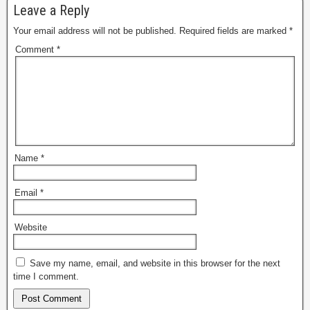
Leave a Reply
Your email address will not be published.
Required fields are marked
*
Comment
*
Name
*
Email
*
Website
Save my name, email, and website in this browser for the next
time I comment.