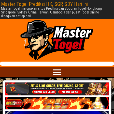
Master Togel Prediksi HK, SGP, SDY Hari ini
Master Togel merupakan situs Prediksi dan Bocoran Togel Hongkong,
Singapore, Sidney, China, Taiwan, Cambodia dari pusat Togel Online
dibagikan setiap hari.