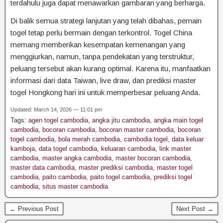
terdahulu juga dapat menawarkan gambaran yang berharga.
Di balik semua strategi lanjutan yang telah dibahas, pemain
togel tetap perlu bermain dengan terkontrol. Togel China
memang memberikan kesempatan kemenangan yang
menggiurkan, namun, tanpa pendekatan yang terstruktur,
peluang tersebut akan kurang optimal. Karena itu, manfaatkan
informasi dari data Taiwan, live draw, dan prediksi master
togel Hongkong hari ini untuk memperbesar peluang Anda.
Updated: March 14, 2026 — 11:01 pm
Tags:
agen togel cambodia
,
angka jitu cambodia
,
angka main togel
cambodia
,
bocoran cambodia
,
bocoran master cambodia
,
bocoran
togel cambodia
,
bola merah cambodia
,
cambodia togel
,
data keluar
kamboja
,
data togel cambodia
,
keluaran cambodia
,
link master
cambodia
,
master angka cambodia
,
master bocoran cambodia
,
master data cambodia
,
master prediksi cambodia
,
master togel
cambodia
,
paito cambodia
,
paito togel cambodia
,
prediksi togel
cambodia
,
situs master cambodia
← Previous Post
Next Post →