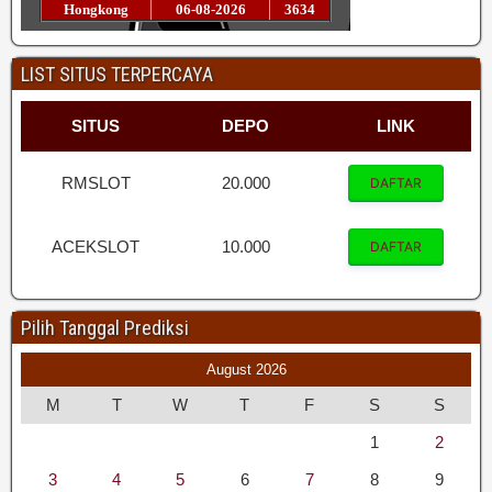
LIST SITUS TERPERCAYA
SITUS
DEPO
LINK
RMSLOT
20.000
DAFTAR
ACEKSLOT
10.000
DAFTAR
Pilih Tanggal Prediksi
August 2026
M
T
W
T
F
S
S
1
2
3
4
5
6
7
8
9