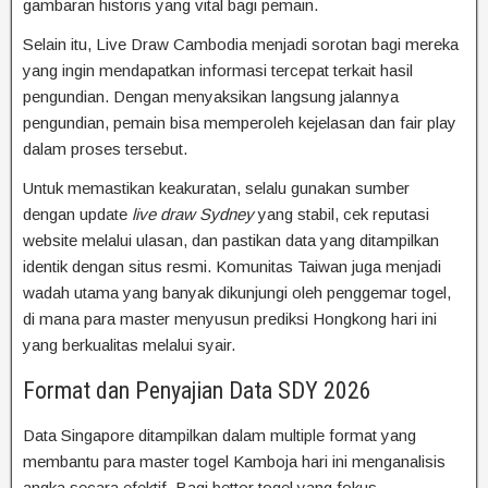
gambaran historis yang vital bagi pemain.
Selain itu, Live Draw Cambodia menjadi sorotan bagi mereka
yang ingin mendapatkan informasi tercepat terkait hasil
pengundian. Dengan menyaksikan langsung jalannya
pengundian, pemain bisa memperoleh kejelasan dan fair play
dalam proses tersebut.
Untuk memastikan keakuratan, selalu gunakan sumber
dengan update
live draw Sydney
yang stabil, cek reputasi
website melalui ulasan, dan pastikan data yang ditampilkan
identik dengan situs resmi. Komunitas Taiwan juga menjadi
wadah utama yang banyak dikunjungi oleh penggemar togel,
di mana para master menyusun prediksi Hongkong hari ini
yang berkualitas melalui syair.
Format dan Penyajian Data SDY 2026
Data Singapore ditampilkan dalam multiple format yang
membantu para master togel Kamboja hari ini menganalisis
angka secara efektif. Bagi bettor togel yang fokus,