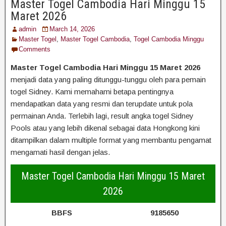
Master Togel Cambodia Hari Minggu 15
Maret 2026
admin
March 14, 2026
Master Togel
,
Master Togel Cambodia
,
Togel Cambodia Minggu
Comments
Master Togel Cambodia Hari Minggu 15 Maret 2026
menjadi data yang paling ditunggu-tunggu oleh para pemain
togel Sidney. Kami memahami betapa pentingnya
mendapatkan data yang resmi dan terupdate untuk pola
permainan Anda. Terlebih lagi, result angka togel Sidney
Pools atau yang lebih dikenal sebagai data Hongkong kini
ditampilkan dalam multiple format yang membantu pengamat
mengamati hasil dengan jelas.
Master Togel Cambodia Hari Minggu 15 Maret
2026
BBFS
9185650