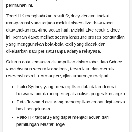
permainan ini.
Togel HK menghadirkan result Sydney dengan tingkat
transparansi yang terjaga melalui sistem live draw yang
ditayangkan real-time setiap hari. Melalui Live result Sidney
ini, pemain dapat melihat secara langsung proses pengundian
yang menggunakan bola-bola kecil yang diacak dan
dikeluarkan satu per satu tanpa adanya rekayasa.
Seluruh data kemudian dikumpulkan dalam tabel data Sidney
yang disusun secara kronologis, terstruktur, dan memiliki
referensi resmi. Format penyajian umumnya meliputi:
Paito Sydney yang menampilkan data dalam format
berwarna untuk mempercepat analisis pergerakan angka
Data Taiwan 4 digit yang menampilkan empat digit angka
hasil pengeluaran
Paito HK terbaru yang dapat menjadi acuan dari
perhitungan Master Togel