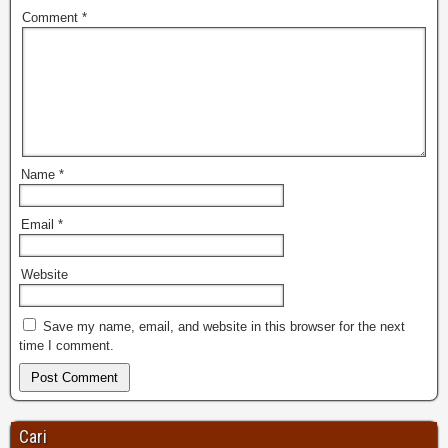
Comment
*
Name
*
Email
*
Website
Save my name, email, and website in this browser for the next
time I comment.
Cari