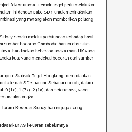
enjadi faktor utama. Pemain togel perlu melakukan
alam ini dengan paito SDY untuk meningkatkan
ombinasi yang matang akan memberikan peluang
idney sendiri melalui perhitungan terhadap hasil
 sumber bocoran Cambodia hari ini dari situs
kutnya, bandingkan beberapa angka main HK yang
angka kuat yang mendekati bocoran dari sumber
up ampuh. Statistik Togel Hongkong memudahkan
 angka lemah SDY hari ini. Sebagai contoh, dalam
ul: 0 (1x), 1 (7x), 2 (1x), dan seterusnya, yang
kemunculan angka.
forum Bocoran Sidney hari ini juga sering
rdasarkan AS keluaran sebelumnya