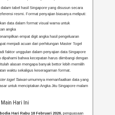
dalam tabel hasil Singapore yang disusun secara
 referensi resmi. Format penyajian biasanya meliputi:
kan data dalam format visual warna untuk
kan angka
nampilkan empat digit angka hasil pengeluaran
apat menjadi acuan dari perhitungan Master Togel
di faktor unggulan dalam penyajian data Singapore
lu dipahami bahwa kecepatan harus diimbangi dengan
. Itulah alasan mengapa banyak bettor lebih memilih
an waktu sekaligus keseragaman format.
ter togel Taiwan
umumnya memanfaatkan data yang
i dasar untuk menciptakan Angka Jitu Singapore malam
Main Hari Ini
dia Hari Rabu 18 Februari 2026
, penguasaan