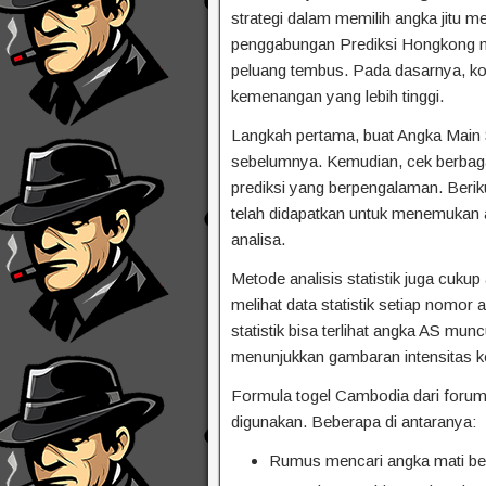
strategi dalam memilih angka jitu m
penggabungan Prediksi Hongkong m
peluang tembus. Pada dasarnya, k
kemenangan yang lebih tinggi.
Langkah pertama, buat Angka Main S
sebelumnya. Kemudian, cek berbagai
prediksi yang berpengalaman. Beri
telah didapatkan untuk menemukan 
analisa.
Metode analisis statistik juga cuk
melihat data statistik setiap nomor
statistik bisa terlihat angka AS munc
menunjukkan gambaran intensitas 
Formula togel Cambodia dari forum-
digunakan. Beberapa di antaranya:
Rumus mencari angka mati be