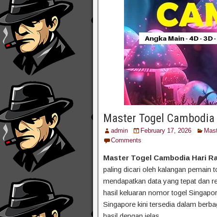
Master Togel Cambodia 
admin
February 17, 2026
Mast
Comments
Master Togel Cambodia Hari Rab
paling dicari oleh kalangan pemain
mendapatkan data yang tepat dan rea
hasil keluaran nomor togel Singapor
Singapore kini tersedia dalam be
hasil dengan jelas.