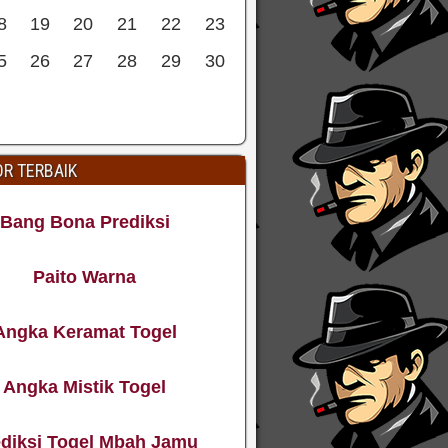
8
19
20
21
22
23
5
26
27
28
29
30
OR TERBAIK
Bang Bona Prediksi
Paito Warna
Angka Keramat Togel
Angka Mistik Togel
diksi Togel Mbah Jamu