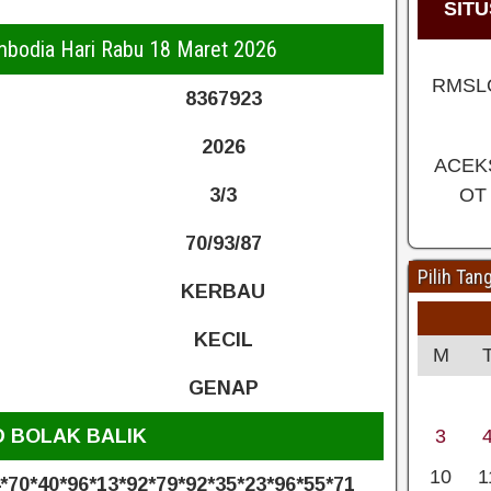
SITU
mbodia Hari Rabu 18 Maret 2026
RMSL
8367923
2026
ACEK
3/3
OT
70/93/87
Pilih Tan
KERBAU
KECIL
M
GENAP
D BOLAK BALIK
3
10
1
*70*40*96*13*92*79*92*35*23*96*55*71