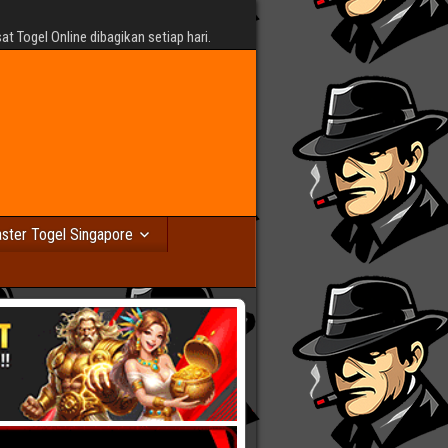
 Togel Online dibagikan setiap hari.
ster Togel Singapore