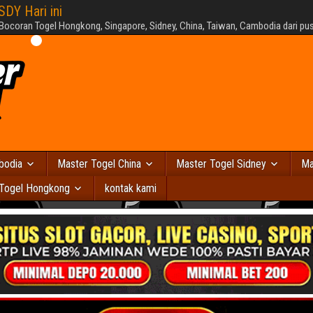
SDY Hari ini
Bocoran Togel Hongkong, Singapore, Sidney, China, Taiwan, Cambodia dari pusat
bodia
Master Togel China
Master Togel Sidney
Ma
Togel Hongkong
kontak kami