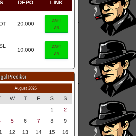
S
DEPO
LINK
DAFT
OT
20.000
AR
SL
DAFT
10.000
AR
ggal Prediksi
August 2026
T
W
T
F
S
S
1
2
4
5
6
7
8
9
1
12
13
14
15
16