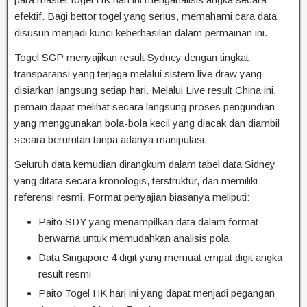
efektif. Bagi bettor togel yang serius, memahami cara data
disusun menjadi kunci keberhasilan dalam permainan ini.
Togel SGP menyajikan result Sydney dengan tingkat
transparansi yang terjaga melalui sistem live draw yang
disiarkan langsung setiap hari. Melalui Live result China ini,
pemain dapat melihat secara langsung proses pengundian
yang menggunakan bola-bola kecil yang diacak dan diambil
secara berurutan tanpa adanya manipulasi.
Seluruh data kemudian dirangkum dalam tabel data Sidney
yang ditata secara kronologis, terstruktur, dan memiliki
referensi resmi. Format penyajian biasanya meliputi:
Paito SDY yang menampilkan data dalam format
berwarna untuk memudahkan analisis pola
Data Singapore 4 digit yang memuat empat digit angka
result resmi
Paito Togel HK hari ini yang dapat menjadi pegangan