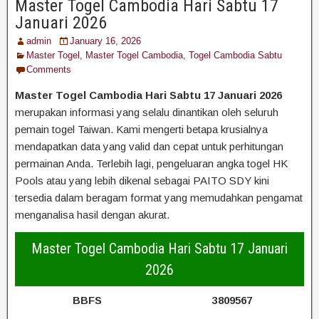
Master Togel Cambodia Hari Sabtu 17
Januari 2026
admin
January 16, 2026
Master Togel
,
Master Togel Cambodia
,
Togel Cambodia Sabtu
Comments
Master Togel Cambodia Hari Sabtu 17 Januari 2026
merupakan informasi yang selalu dinantikan oleh seluruh
pemain togel Taiwan. Kami mengerti betapa krusialnya
mendapatkan data yang valid dan cepat untuk perhitungan
permainan Anda. Terlebih lagi, pengeluaran angka togel HK
Pools atau yang lebih dikenal sebagai PAITO SDY kini
tersedia dalam beragam format yang memudahkan pengamat
menganalisa hasil dengan akurat.
Master Togel Cambodia Hari Sabtu 17 Januari
2026
BBFS
3809567