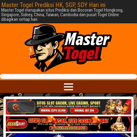
Master Togel Prediksi HK, SGP, SDY Hari ini
Master Togel merupakan situs Prediksi dan Bocoran Togel Hongkong,
Singapore, Sidney, China, Taiwan, Cambodia dari pusat Togel Online
dibagikan setiap hari.