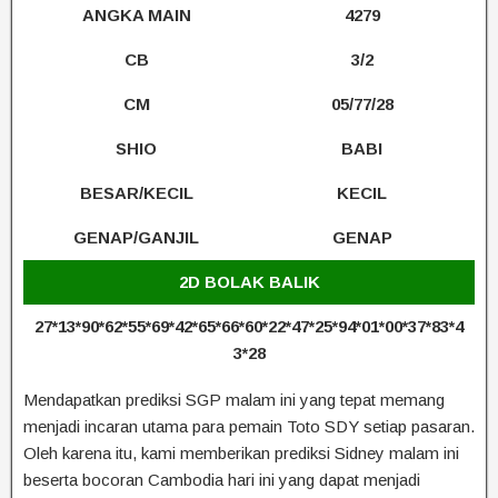
ANGKA MAIN
4279
CB
3/2
CM
05/77/28
SHIO
BABI
BESAR/KECIL
KECIL
GENAP/GANJIL
GENAP
2D BOLAK BALIK
27*13*90*62*55*69*42*65*66*60*22*47*25*94*01*00*37*83*4
3*28
Mendapatkan prediksi SGP malam ini yang tepat memang
menjadi incaran utama para pemain Toto SDY setiap pasaran.
Oleh karena itu, kami memberikan prediksi Sidney malam ini
beserta bocoran Cambodia hari ini yang dapat menjadi