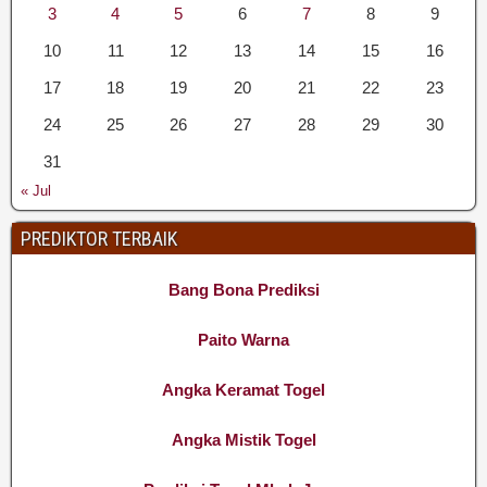
3
4
5
6
7
8
9
10
11
12
13
14
15
16
17
18
19
20
21
22
23
24
25
26
27
28
29
30
31
« Jul
PREDIKTOR TERBAIK
Bang Bona Prediksi
Paito Warna
Angka Keramat Togel
Angka Mistik Togel