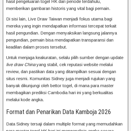
hasil pengeluaran togel HK dari periode terdahulu,
memberikan gambaran historis yang vital bagi pemain.
Di sisi lain, Live Draw Taiwan menjadi fokus utama bagi
mereka yang ingin mendapatkan informasi tercepat terkait
hasil pengundian. Dengan menyaksikan langsung jalannya
pengundian, pemain bisa mendapatkan transparansi dan
keadilan dalam proses tersebut.
Untuk menjaga keakuratan, selalu pilih sumber dengan update
live draw China
yang stabil, cek reputasi website melalui
review, dan pastikan data yang ditampilkan sesuai dengan
situs resmi. Komunitas Sidney juga menjadi rujukan yang
banyak dikunjungi oleh bettor togel, di mana para master
membagikan prediksi Cambodia hari ini yang berkualitas
melalui kode angka.
Format dan Penarikan Data Kamboja 2026
Data Sidney tersaji dalam multiple format yang memudahkan
para master togel HK hari ini menganalisis angka secara