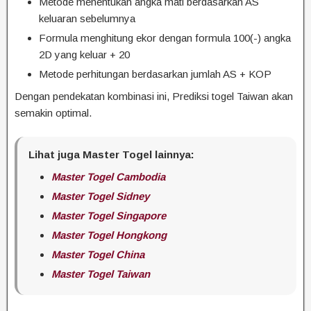
Metode menentukan angka mati berdasarkan AS
keluaran sebelumnya
Formula menghitung ekor dengan formula 100(-) angka
2D yang keluar + 20
Metode perhitungan berdasarkan jumlah AS + KOP
Dengan pendekatan kombinasi ini, Prediksi togel Taiwan akan
semakin optimal.
Lihat juga Master Togel lainnya:
Master Togel Cambodia
Master Togel Sidney
Master Togel Singapore
Master Togel Hongkong
Master Togel China
Master Togel Taiwan