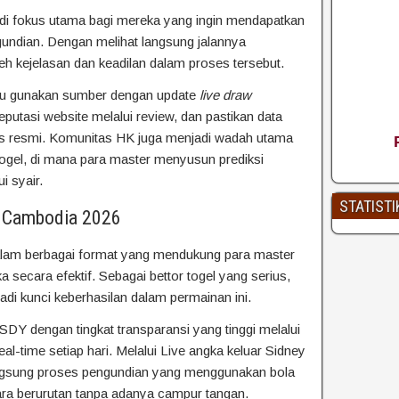
jadi fokus utama bagi mereka yang ingin mendapatkan
engundian. Dengan melihat langsung jalannya
h kejelasan dan keadilan dalam proses tersebut.
alu gunakan sumber dengan update
live draw
eputasi website melalui review, dan pastikan data
tus resmi. Komunitas HK juga menjadi wadah utama
 togel, di mana para master menyusun prediksi
i syair.
STATISTI
a Cambodia 2026
dalam berbagai format yang mendukung para master
 secara efektif. Sebagai bettor togel yang serius,
di kunci keberhasilan dalam permainan ini.
DY dengan tingkat transparansi yang tinggi melalui
al-time setiap hari. Melalui Live angka keluar Sidney
langsung proses pengundian yang menggunakan bola
ara berurutan tanpa adanya campur tangan.