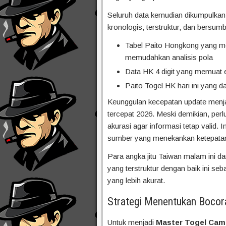
Seluruh data kemudian dikumpulkan
kronologis, terstruktur, dan bersum
Tabel Paito Hongkong yang m
memudahkan analisis pola
Data HK 4 digit yang memuat e
Paito Togel HK hari ini yang d
Keunggulan kecepatan update menja
tercepat 2026. Meski demikian, per
akurasi agar informasi tetap valid. 
sumber yang menekankan ketepatan 
Para angka jitu Taiwan malam ini da
yang terstruktur dengan baik ini se
yang lebih akurat.
Strategi Menentukan Bocora
Untuk menjadi
Master Togel Cambo