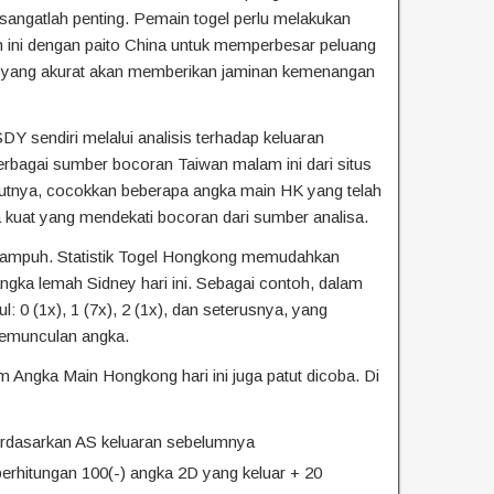
 sangatlah penting. Pemain togel perlu melakukan
 ini dengan paito China untuk memperbesar peluang
 yang akurat akan memberikan jaminan kemenangan
 sendiri melalui analisis terhadap keluaran
berbagai sumber bocoran Taiwan malam ini dari situs
kutnya, cocokkan beberapa angka main HK yang telah
 kuat yang mendekati bocoran dari sumber analisa.
up ampuh. Statistik Togel Hongkong memudahkan
 angka lemah Sidney hari ini. Sebagai contoh, dalam
ul: 0 (1x), 1 (7x), 2 (1x), dan seterusnya, yang
kemunculan angka.
 Angka Main Hongkong hari ini juga patut dicoba. Di
rdasarkan AS keluaran sebelumnya
rhitungan 100(-) angka 2D yang keluar + 20