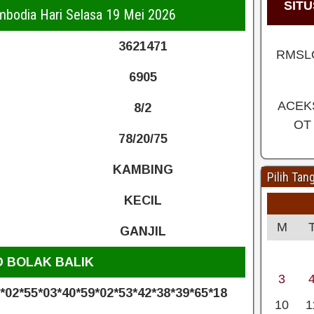
SITU
mbodia Hari Selasa 19 Mei 2026
3621471
RMSL
6905
ACEK
8/2
OT
78/20/75
KAMBING
Pilih Tan
KECIL
M
GANJIL
D BOLAK BALIK
3
*02*55*03*40*59*02*53*42*38*39*65*18
10
1