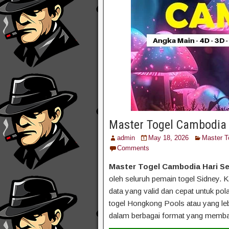
Master Togel Cambodia 
admin
May 18, 2026
Master T
Comments
Master Togel Cambodia Hari Se
oleh seluruh pemain togel Sidney
data yang valid dan cepat untuk pol
togel Hongkong Pools atau yang lebi
dalam berbagai format yang memba