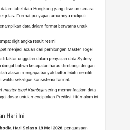
 dalam tabel data Hongkong yang disusun secara
ber jelas. Format penyajian umumnya meliputi:
enampilkan data dalam format berwarna untuk
mpat digit angka result resmi
apat menjadi acuan dari perhitungan Master Togel
di faktor unggulan dalam penyajian data Sydney
lu diingat bahwa kecepatan harus diimbangi dengan
Inilah alasan mengapa banyak bettor lebih memilih
waktu sekaligus konsistensi format.
ri
master togel Kamboja
sering memanfaatkan data
bagai dasar untuk menciptakan Prediksi HK malam ini
n Hari Ini
dia Hari Selasa 19 Mei 2026
, penguasaan