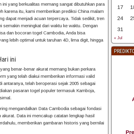
ini yang berkualitas memang sangat dibutuhkan para
17
1
eh karena itu, kami memberikan prediksi China malam
24
2
ang dapat menjadi acuan terpercaya. Tidak sedikit, tren
 ini semakin meningkat dari waktu ke waktu. Dengan
31
isa dan bocoran togel Cambodia, Anda bisa
« Jul
g lebih optimal untuk taruhan 4D, lima digit, hingga
PREDIKT
ari ini
 yang benar-benar akurat memang bukan perkara
m yang telah diakui memberikan informasi valid
i antaranya, telah beroperasi sejak 2005 sebagai
yediakan pasaran togel populer termasuk Kamboja,
simal.
ring mengandalkan Data Cambodia sebagai fondasi
 akurat. Data ini mencakup catatan lengkap hasil
erdahulu, memberikan gambaran historis yang bernilai
Pre