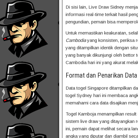
Di sisi lain, Live Draw Sidney men
informasi real-time terkait hasil p
pengundian, pemain bisa memperole
Untuk memastikan keakuratan, sel
Cambodia
yang konsisten, periksa r
yang ditampilkan identik dengan si
yang banyak dikunjungi oleh bettor
Cambodia hari ini yang akurat melalu
Format dan Penarikan Dat
Data togel Singapore ditampilkan 
togel Sydney hari ini membaca angka
memahami cara data disajikan menja
Togel Kamboja menampilkan result S
sistem live draw yang ditayangkan re
ini, pemain dapat melihat secara 
angka yang diputar dan diambil sec