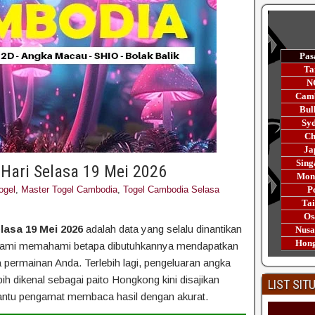
Hari Selasa 19 Mei 2026
ogel
,
Master Togel Cambodia
,
Togel Cambodia Selasa
lasa 19 Mei 2026
adalah data yang selalu dinantikan
. Kami memahami betapa dibutuhkannya mendapatkan
a permainan Anda. Terlebih lagi, pengeluaran angka
h dikenal sebagai paito Hongkong kini disajikan
LIST SIT
ntu pengamat membaca hasil dengan akurat.