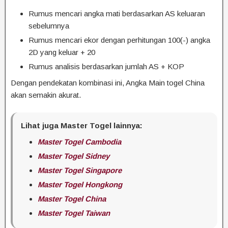
Rumus mencari angka mati berdasarkan AS keluaran
sebelumnya
Rumus mencari ekor dengan perhitungan 100(-) angka
2D yang keluar + 20
Rumus analisis berdasarkan jumlah AS + KOP
Dengan pendekatan kombinasi ini, Angka Main togel China
akan semakin akurat.
Lihat juga Master Togel lainnya:
Master Togel Cambodia
Master Togel Sidney
Master Togel Singapore
Master Togel Hongkong
Master Togel China
Master Togel Taiwan