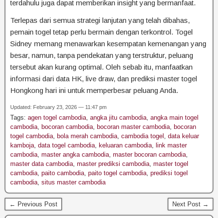
terdahulu juga dapat memberikan insight yang bermanfaat.
Terlepas dari semua strategi lanjutan yang telah dibahas,
pemain togel tetap perlu bermain dengan terkontrol. Togel
Sidney memang menawarkan kesempatan kemenangan yang
besar, namun, tanpa pendekatan yang terstruktur, peluang
tersebut akan kurang optimal. Oleh sebab itu, manfaatkan
informasi dari data HK, live draw, dan prediksi master togel
Hongkong hari ini untuk memperbesar peluang Anda.
Updated: February 23, 2026 — 11:47 pm
Tags:
agen togel cambodia
,
angka jitu cambodia
,
angka main togel
cambodia
,
bocoran cambodia
,
bocoran master cambodia
,
bocoran
togel cambodia
,
bola merah cambodia
,
cambodia togel
,
data keluar
kamboja
,
data togel cambodia
,
keluaran cambodia
,
link master
cambodia
,
master angka cambodia
,
master bocoran cambodia
,
master data cambodia
,
master prediksi cambodia
,
master togel
cambodia
,
paito cambodia
,
paito togel cambodia
,
prediksi togel
cambodia
,
situs master cambodia
← Previous Post
Next Post →