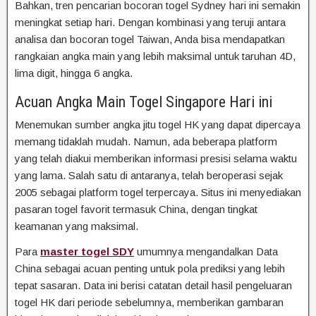
Bahkan, tren pencarian bocoran togel Sydney hari ini semakin
meningkat setiap hari. Dengan kombinasi yang teruji antara
analisa dan bocoran togel Taiwan, Anda bisa mendapatkan
rangkaian angka main yang lebih maksimal untuk taruhan 4D,
lima digit, hingga 6 angka.
Acuan Angka Main Togel Singapore Hari ini
Menemukan sumber angka jitu togel HK yang dapat dipercaya
memang tidaklah mudah. Namun, ada beberapa platform
yang telah diakui memberikan informasi presisi selama waktu
yang lama. Salah satu di antaranya, telah beroperasi sejak
2005 sebagai platform togel terpercaya. Situs ini menyediakan
pasaran togel favorit termasuk China, dengan tingkat
keamanan yang maksimal.
Para
master togel SDY
umumnya mengandalkan Data
China sebagai acuan penting untuk pola prediksi yang lebih
tepat sasaran. Data ini berisi catatan detail hasil pengeluaran
togel HK dari periode sebelumnya, memberikan gambaran