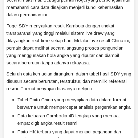
memahami cara data disajikan menjadi kunci keberhasilan
dalam permainan ini.
Togel SDY menyajikan result Kamboja dengan tingkat
transparansi yang tinggi melalui sistem live draw yang
ditayangkan real-time setiap hari. Melalui Live result China ini,
pemain dapat melihat secara langsung proses pengundian
yang menggunakan bola angka yang diputar dan diambil
secara berurutan tanpa adanya rekayasa.
Seluruh data kemudian dirangkum dalam tabel hasil SDY yang
disusun secara berurutan, terstruktur, dan memiliki referensi
resmi. Format penyajian biasanya meliputi:
Tabel Paito China yang menyajikan data dalam format
berwarna untuk mempercepat analisis pergerakan angka
Data keluaran Cambodia 4D lengkap yang memuat
empat digit angka result resmi
Paito HK terbaru yang dapat menjadi pegangan dari