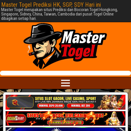
Master Togel Prediksi HK, SGP, SDY Hari ini
Master Togel merupakan situs Prediksi dan Bocoran Togel Hongkong,
Singapore, Sidney, China, Taiwan, Cambodia dari pusat Togel Online
dibagikan setiap hari.