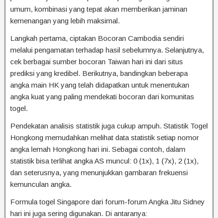
umum, kombinasi yang tepat akan memberikan jaminan
kemenangan yang lebih maksimal.
Langkah pertama, ciptakan Bocoran Cambodia sendiri
melalui pengamatan terhadap hasil sebelumnya. Selanjutnya,
cek berbagai sumber bocoran Taiwan hari ini dari situs
prediksi yang kredibel. Berikutnya, bandingkan beberapa
angka main HK yang telah didapatkan untuk menentukan
angka kuat yang paling mendekati bocoran dari komunitas
togel.
Pendekatan analisis statistik juga cukup ampuh. Statistik Togel
Hongkong memudahkan melihat data statistik setiap nomor
angka lemah Hongkong hari ini. Sebagai contoh, dalam
statistik bisa terlihat angka AS muncul: 0 (1x), 1 (7x), 2 (1x),
dan seterusnya, yang menunjukkan gambaran frekuensi
kemunculan angka.
Formula togel Singapore dari forum-forum Angka Jitu Sidney
hari ini juga sering digunakan. Di antaranya: