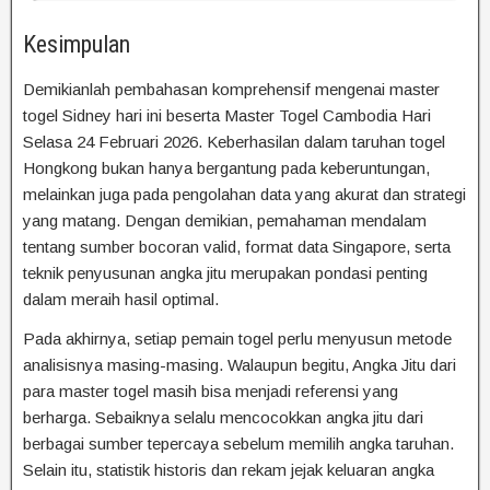
Kesimpulan
Demikianlah pembahasan komprehensif mengenai master
togel Sidney hari ini beserta Master Togel Cambodia Hari
Selasa 24 Februari 2026. Keberhasilan dalam taruhan togel
Hongkong bukan hanya bergantung pada keberuntungan,
melainkan juga pada pengolahan data yang akurat dan strategi
yang matang. Dengan demikian, pemahaman mendalam
tentang sumber bocoran valid, format data Singapore, serta
teknik penyusunan angka jitu merupakan pondasi penting
dalam meraih hasil optimal.
Pada akhirnya, setiap pemain togel perlu menyusun metode
analisisnya masing-masing. Walaupun begitu, Angka Jitu dari
para master togel masih bisa menjadi referensi yang
berharga. Sebaiknya selalu mencocokkan angka jitu dari
berbagai sumber tepercaya sebelum memilih angka taruhan.
Selain itu, statistik historis dan rekam jejak keluaran angka