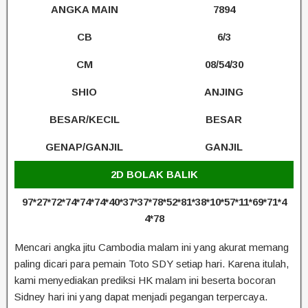
ANGKA MAIN
7894
CB
6/3
CM
08/54/30
SHIO
ANJING
BESAR/KECIL
BESAR
GENAP/GANJIL
GANJIL
2D BOLAK BALIK
97*27*72*74*74*74*40*37*37*78*52*81*38*10*57*11*69*71*4
4*78
Mencari angka jitu Cambodia malam ini yang akurat memang
paling dicari para pemain Toto SDY setiap hari. Karena itulah,
kami menyediakan prediksi HK malam ini beserta bocoran
Sidney hari ini yang dapat menjadi pegangan terpercaya.