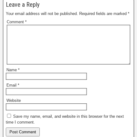
Leave a Reply
Your email address will not be published.
Required fields are marked
*
Comment
*
Name
*
Email
*
Website
Save my name, email, and website in this browser for the next
time I comment.