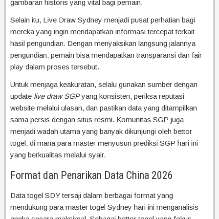
gambaran historis yang vital bagi pemain.
Selain itu, Live Draw Sydney menjadi pusat perhatian bagi
mereka yang ingin mendapatkan informasi tercepat terkait
hasil pengundian. Dengan menyaksikan langsung jalannya
pengundian, pemain bisa mendapatkan transparansi dan fair
play dalam proses tersebut.
Untuk menjaga keakuratan, selalu gunakan sumber dengan
update
live draw SGP
yang konsisten, periksa reputasi
website melalui ulasan, dan pastikan data yang ditampilkan
sama persis dengan situs resmi. Komunitas SGP juga
menjadi wadah utama yang banyak dikunjungi oleh bettor
togel, di mana para master menyusun prediksi SGP hari ini
yang berkualitas melalui syair.
Format dan Penarikan Data China 2026
Data togel SDY tersaji dalam berbagai format yang
mendukung para master togel Sydney hari ini menganalisis
angka secara maksimal. Sebagai bettor togel yang fokus,