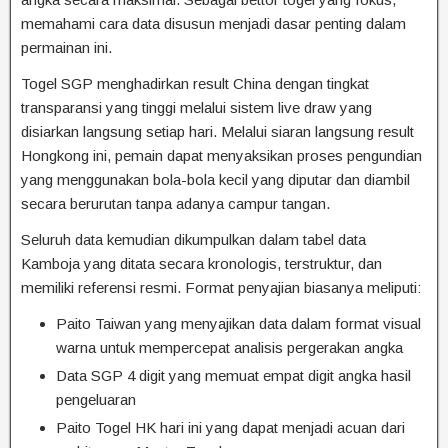
memahami cara data disusun menjadi dasar penting dalam
permainan ini.
Togel SGP menghadirkan result China dengan tingkat
transparansi yang tinggi melalui sistem live draw yang
disiarkan langsung setiap hari. Melalui siaran langsung result
Hongkong ini, pemain dapat menyaksikan proses pengundian
yang menggunakan bola-bola kecil yang diputar dan diambil
secara berurutan tanpa adanya campur tangan.
Seluruh data kemudian dikumpulkan dalam tabel data
Kamboja yang ditata secara kronologis, terstruktur, dan
memiliki referensi resmi. Format penyajian biasanya meliputi:
Paito Taiwan yang menyajikan data dalam format visual
warna untuk mempercepat analisis pergerakan angka
Data SGP 4 digit yang memuat empat digit angka hasil
pengeluaran
Paito Togel HK hari ini yang dapat menjadi acuan dari