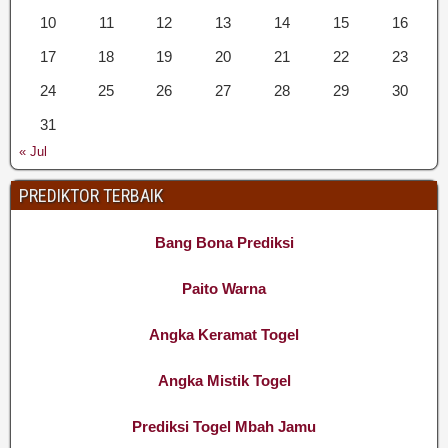
10
11
12
13
14
15
16
17
18
19
20
21
22
23
24
25
26
27
28
29
30
31
« Jul
PREDIKTOR TERBAIK
Bang Bona Prediksi
Paito Warna
Angka Keramat Togel
Angka Mistik Togel
Prediksi Togel Mbah Jamu