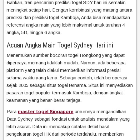
Bahkan, tren pencarian prediksi togel SDY hari ini semakin
meningkat setiap hari. Dengan kombinasi yang matang antara
prediksi dan prediksi togel Kamboja, Anda bisa mendapatkan
referensi angka main yang lebih maksimal untuk taruhan 4
angka, 5D, hingga 6 angka.
Acuan Angka Main Togel Sydney Hari ini
Menemukan sumber bocoran togel Hongkong yang dapat
dipercaya memang tidaklah mudah. Namun, ada beberapa
platform yang telah diakui memberikan informasi presisi
selama waktu yang lama. Sebagai contoh, telah beroperasi
sejak 2005 sebagai situs togel ternama. Situs ini menyediakan
pasaran togel populer termasuk Kamboja, dengan tingkat
keamanan yang benar-benar terjaga.
Para
master togel Singapore
umumnya mengandalkan
Data Sydney sebagai fondasi untuk analisis mendalam yang
lebih akurat. Data ini mencakup catatan detail hasil
pengeluaran togel HK dari periode terdahulu, memberikan