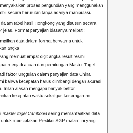
at menyaksikan proses pengundian yang menggunakan
ambil secara berurutan tanpa adanya manipulasi.
 dalam tabel hasil Hongkong yang disusun secara
r jelas. Format penyajian biasanya meliputi:
mpilkan data dalam format berwarna untuk
kan angka
yang memuat empat digit angka result resmi
apat menjadi acuan dari perhitungan Master Togel
di faktor unggulan dalam penyajian data China
ami bahwa kecepatan harus diimbangi dengan akurasi
a. Inilah alasan mengapa banyak bettor
nkan ketepatan waktu sekaligus keseragaman
ri
master togel Cambodia
sering memanfaatkan data
ar untuk menciptakan Prediksi SGP malam ini yang