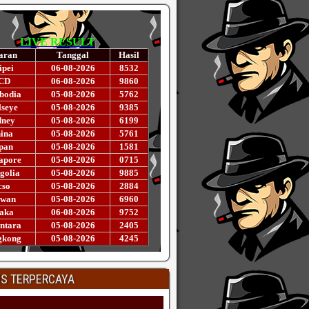
US TERPERCAYA