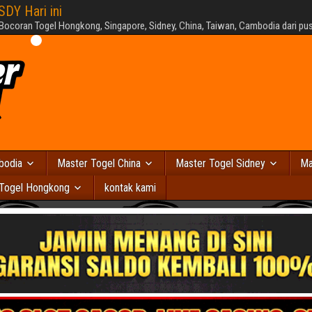
SDY Hari ini
Bocoran Togel Hongkong, Singapore, Sidney, China, Taiwan, Cambodia dari pusat
bodia
Master Togel China
Master Togel Sidney
Ma
Togel Hongkong
kontak kami