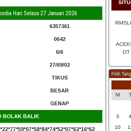
SITU
odia Hari Selasa 27 Januari 2026
RMSL
6357361
0642
ACEK
6/6
OT
27/69/02
Pilih Tan
TIKUS
BESAR
M
GENAP
D BOLAK BALIK
3
10
1
*22*77*59*07*58*84*74*52*07*63*16*62