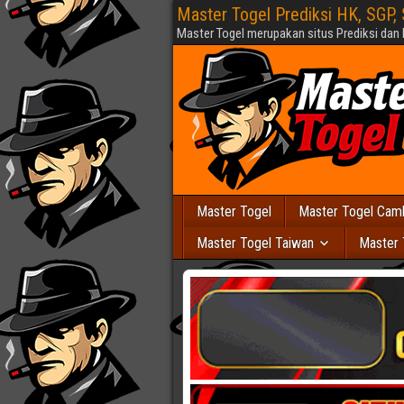
Master Togel Prediksi HK, SGP, 
Master Togel merupakan situs Prediksi dan 
Master Togel
Master Togel Cam
Master Togel Taiwan
Master 