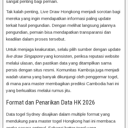
sangat penting bagi pemain.
Tak kalah penting, Live Draw Hongkong menjadi sorotan bagi
mereka yang ingin mendapatkan informasi paling update
terkait hasil pengundian. Dengan melihat langsung jalannya
pengundian, pemain bisa mendapatkan transparansi dan
keadilan dalam proses tersebut.
Untuk menjaga keakuratan, selalu pilih sumber dengan update
live draw Singapore
yang konsisten, periksa reputasi website
melalui ulasan, dan pastikan data yang ditampilkan sama
persis dengan situs resmi. Komunitas Kamboja juga menjadi
wadah utama yang banyak dikunjungi oleh penggemar togel,
di mana para master membagikan prediksi Cambodia hari ini
yang berkualitas melalui rumus jitu.
Format dan Penarikan Data HK 2026
Data togel Sydney disajikan dalam multiple format yang
mendukung para master togel Hongkong hari ini membaca
angka secara optimal. Sebagai bettor togel yang