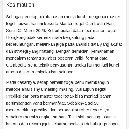
Kesimpulan
Sebagai penutup pembahasan menyeluruh mengenai master
togel Taiwan hari ini beserta Master Togel Cambodia Hari
Senin 02 Maret 2026. Keberhasilan dalam permainan togel
Hongkong tidak semata-mata bergantung pada
keberuntungan, melainkan juga pada analisis data yang akurat
dan strategi yang matang. Dengan demikian, pemahaman
mendalam tentang sumber bocoran valid, format data
Cambodia, serta teknik penyusunan angka jitu menjadi kunci
utama dalam meningkatkan peluang.
Pada dasarnya, setiap pemain togel perlu membangun
metode analisisnya masing-masing. Walaupun begitu,
Prediksi dari para master togel tetap bisa menjadi bahan
pertimbangan yang bermanfaat. Sebaiknya selalu
mencocokkan prediksi dari berbagai sumber tepercaya
sebelum memilih angka taruhan. Tak kalah penting, statistik
historis dan rekam jejak keluaran angka terdahulu juga dapat