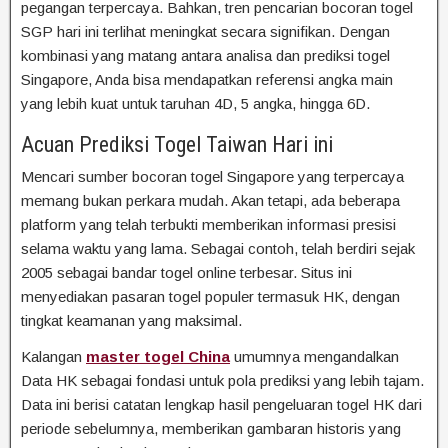
pegangan terpercaya. Bahkan, tren pencarian bocoran togel
SGP hari ini terlihat meningkat secara signifikan. Dengan
kombinasi yang matang antara analisa dan prediksi togel
Singapore, Anda bisa mendapatkan referensi angka main
yang lebih kuat untuk taruhan 4D, 5 angka, hingga 6D.
Acuan Prediksi Togel Taiwan Hari ini
Mencari sumber bocoran togel Singapore yang terpercaya
memang bukan perkara mudah. Akan tetapi, ada beberapa
platform yang telah terbukti memberikan informasi presisi
selama waktu yang lama. Sebagai contoh, telah berdiri sejak
2005 sebagai bandar togel online terbesar. Situs ini
menyediakan pasaran togel populer termasuk HK, dengan
tingkat keamanan yang maksimal.
Kalangan
master togel China
umumnya mengandalkan
Data HK sebagai fondasi untuk pola prediksi yang lebih tajam.
Data ini berisi catatan lengkap hasil pengeluaran togel HK dari
periode sebelumnya, memberikan gambaran historis yang