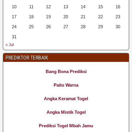
10
11
12
13
14
15
16
17
18
19
20
21
22
23
24
25
26
27
28
29
30
31
« Jul
PREDIKTOR TERBAIK
Bang Bona Prediksi
Paito Warna
Angka Keramat Togel
Angka Mistik Togel
Prediksi Togel Mbah Jamu