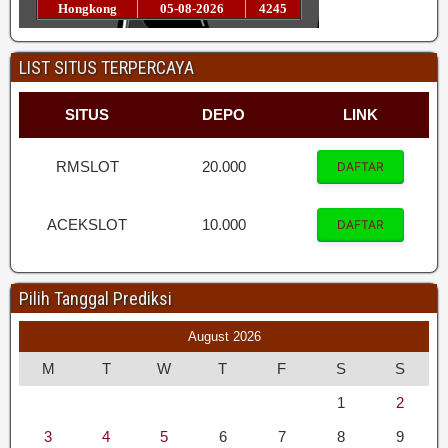
LIST SITUS TERPERCAYA
SITUS
DEPO
LINK
RMSLOT
20.000
DAFTAR
ACEKSLOT
10.000
DAFTAR
Pilih Tanggal Prediksi
August 2026
M
T
W
T
F
S
S
1
2
3
4
5
6
7
8
9