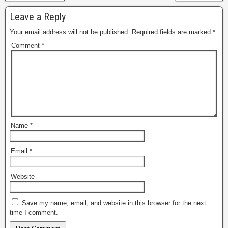
Leave a Reply
Your email address will not be published.
Required fields are marked
*
Comment
*
Name
*
Email
*
Website
Save my name, email, and website in this browser for the next
time I comment.