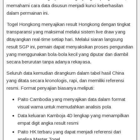
memahami cara data disusun menjadi kunci keberhasilan
dalam permainan ini.
Togel Hongkong menyajikan result Hongkong dengan tingkat
transparansi yang maksimal melalui sistem live draw yang
ditayangkan real-time setiap hari. Melalui siaran langsung
result SGP ini, pemain dapat menyaksikan proses pengundian
yang menggunakan bola-bola kecil yang diputar dan diambil
secara berurutan tanpa adanya rekayasa.
Seluruh data kemudian dirangkum dalam tabel hasil China
yang ditata secara kronologis, rapi, dan memiliki referensi
resmi. Format penyajian biasanya meliputi:
Paito Cambodia yang menyajikan data dalam format
visual warna untuk memudahkan analisis pola
Data keluaran Kamboja 4D lengkap yang menampilkan
empat digit angka result resmi
Paito HK terbaru yang dapat menjadi referensi dari
analisa Master Togel