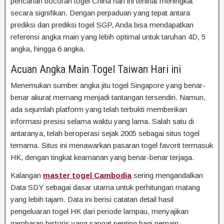
pencarian bocoran togel China hari ini terlihat meningkat
secara signifikan. Dengan perpaduan yang tepat antara
prediksi dan prediksi togel SGP, Anda bisa mendapatkan
referensi angka main yang lebih optimal untuk taruhan 4D, 5
angka, hingga 6 angka.
Acuan Angka Main Togel Taiwan Hari ini
Menemukan sumber angka jitu togel Singapore yang benar-
benar akurat memang menjadi tantangan tersendiri. Namun,
ada sejumlah platform yang telah terbukti memberikan
informasi presisi selama waktu yang lama. Salah satu di
antaranya, telah beroperasi sejak 2005 sebagai situs togel
ternama. Situs ini menawarkan pasaran togel favorit termasuk
HK, dengan tingkat keamanan yang benar-benar terjaga.
Kalangan
master togel Cambodia
sering mengandalkan
Data SDY sebagai dasar utama untuk perhitungan matang
yang lebih tajam. Data ini berisi catatan detail hasil
pengeluaran togel HK dari periode lampau, menyajikan
gambaran historis yang sangat penting bagi pemain.