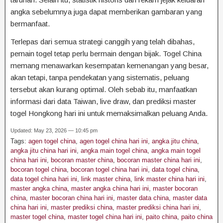
angka sebelumnya juga dapat memberikan gambaran yang
bermanfaat.
Terlepas dari semua strategi canggih yang telah dibahas,
pemain togel tetap perlu bermain dengan bijak. Togel China
memang menawarkan kesempatan kemenangan yang besar,
akan tetapi, tanpa pendekatan yang sistematis, peluang
tersebut akan kurang optimal. Oleh sebab itu, manfaatkan
informasi dari data Taiwan, live draw, dan prediksi master
togel Hongkong hari ini untuk memaksimalkan peluang Anda.
Updated: May 23, 2026 — 10:45 pm
Tags:
agen togel china
,
agen togel china hari ini
,
angka jitu china
,
angka jitu china hari ini
,
angka main togel china
,
angka main togel
china hari ini
,
bocoran master china
,
bocoran master china hari ini
,
bocoran togel china
,
bocoran togel china hari ini
,
data togel china
,
data togel china hari ini
,
link master china
,
link master china hari ini
,
master angka china
,
master angka china hari ini
,
master bocoran
china
,
master bocoran china hari ini
,
master data china
,
master data
china hari ini
,
master prediksi china
,
master prediksi china hari ini
,
master togel china
,
master togel china hari ini
,
paito china
,
paito china