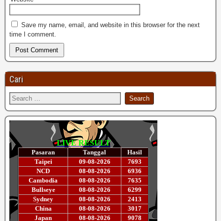
Save my name, email, and website in this browser for the next
time I comment.
Cari