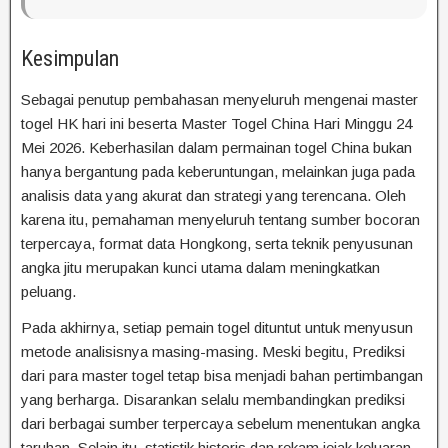
Kesimpulan
Sebagai penutup pembahasan menyeluruh mengenai master
togel HK hari ini beserta Master Togel China Hari Minggu 24
Mei 2026. Keberhasilan dalam permainan togel China bukan
hanya bergantung pada keberuntungan, melainkan juga pada
analisis data yang akurat dan strategi yang terencana. Oleh
karena itu, pemahaman menyeluruh tentang sumber bocoran
terpercaya, format data Hongkong, serta teknik penyusunan
angka jitu merupakan kunci utama dalam meningkatkan
peluang.
Pada akhirnya, setiap pemain togel dituntut untuk menyusun
metode analisisnya masing-masing. Meski begitu, Prediksi
dari para master togel tetap bisa menjadi bahan pertimbangan
yang berharga. Disarankan selalu membandingkan prediksi
dari berbagai sumber terpercaya sebelum menentukan angka
taruhan. Selain itu, statistik historis dan rekam jejak keluaran